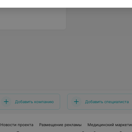
 Катерину, стрижки у нее супер
Еще
Добавить компанию
Добавить специалиста
Новости проекта
Размещение рекламы
Медицинский маркети