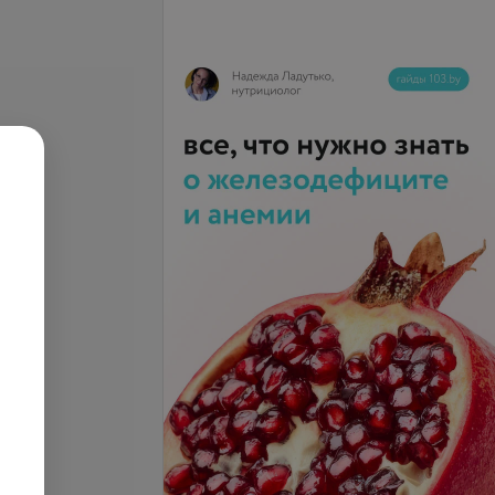
Подробнее
ание безаммиачное
Окрашивание безаммиачное
волос
очень длинных волос
.
от 85 руб.