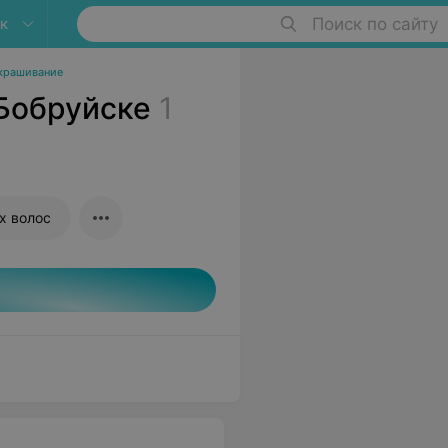
к
Поиск по сайту
крашивание
Бобруйске
1
х волос