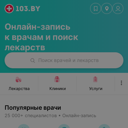
ьюти-мастера
Стоматологии
Красота, спорт
Ж
Онлайн-запись
к врачам и поиск
лекарств
Поиск врачей и лекарств
Лекарства
Клиники
Услуги
Популярные врачи
25 000+ специалистов • Онлайн-запись