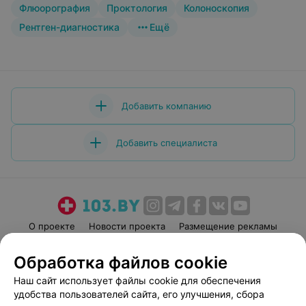
Флюорография
Проктология
Колоноскопия
Рентген-диагностика
Ещё
Добавить компанию
Добавить специалиста
О проекте
Новости проекта
Размещение рекламы
Медицинский маркетинг
Публичный договор
Обработка файлов cookie
Пользовательское соглашение
Способы оплаты
Наш сайт использует файлы cookie для обеспечения
Вакансии
Партнеры
удобства пользователей сайта, его улучшения, сбора
Написать руководителю 103.by