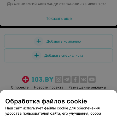
КАЛИНОВСКИЙ АЛЕКСАНДР СТЕПАНОВИЧ
,
28 ИЮЛЯ 2026
Показать еще
Добавить компанию
Добавить специалиста
О проекте
Новости проекта
Размещение рекламы
Медицинский маркетинг
Публичный договор
Обработка файлов cookie
Пользовательское соглашение
Способы оплаты
Наш сайт использует файлы cookie для обеспечения
Вакансии
Партнеры
удобства пользователей сайта, его улучшения, сбора
Написать руководителю 103.by