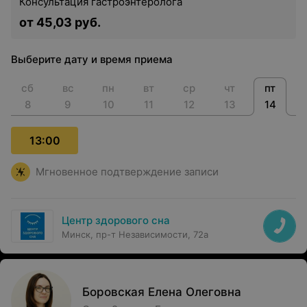
Консультация гастроэнтеролога
от 45,03 руб.
Выберите дату и время приема
сб
вс
пн
вт
ср
чт
пт
8
9
10
11
12
13
14
13:00
Мгновенное подтверждение записи
Центр здорового сна
Минск, пр-т Независимости, 72а
Боровская Елена Олеговна