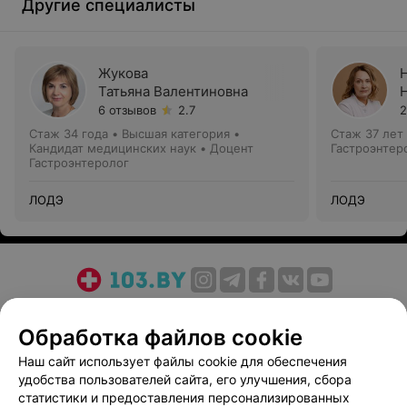
Другие специалисты
Жукова
Татьяна Валентиновна
6 отзывов
2.7
2
Стаж 34 года
•
Высшая категория
•
Стаж 37 лет
Кандидат медицинских наук • Доцент
Гастроэнтер
Гастроэнтеролог
ЛОДЭ
ЛОДЭ
О проекте
Новости проекта
Размещение рекламы
Обработка файлов cookie
Медицинский маркетинг
Публичный договор
Пользовательское соглашение
Способы оплаты
Наш сайт использует файлы cookie для обеспечения
удобства пользователей сайта, его улучшения, сбора
Вакансии
Партнеры
статистики и предоставления персонализированных