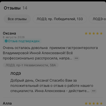
Отзывы
14
Все отзывы
ЛОДЭ, пр. Победителей, 133
ЛОДЭ-он
Оксана
6 августа 2026
Отзыв подтвержден
Очень осталась довольна  приемом гастроэнтеролога 
Владимировой Инной Алексеевной! Всё 
профессионально расспросила, напра...
ЛОДЭ, пр-т Независимости, 58А
ЛОДЭ
Добрый день, Оксана! Спасибо Вам за 
положительный отзыв о отзыв о работе нашего 
специалиста. Инна Алексеевна - действите...
Алла