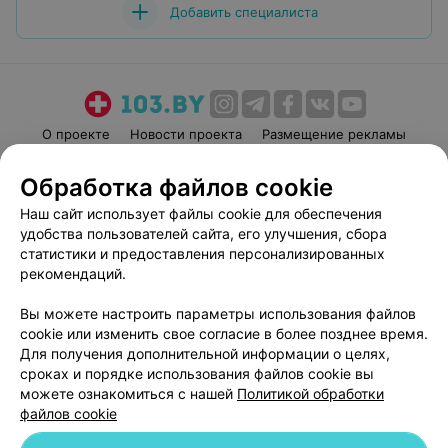
Добавить специалиста
О проекте
Новости проекта
Размещение рекламы
Медицинский маркетинг
Публичный договор
Обработка файлов cookie
Пользовательское соглашение
Способы оплаты
Наш сайт использует файлы cookie для обеспечения
Вакансии
Партнеры
удобства пользователей сайта, его улучшения, сбора
Написать руководителю 103.by
статистики и предоставления персонализированных
рекомендаций.
Написать в поддержку
Персональные настройки cookie
Вы можете настроить параметры использования файлов
Обработка персональных данных
cookie или изменить свое согласие в более позднее время.
Для получения дополнительной информации о целях,
сроках и порядке использования файлов cookie вы
можете ознакомиться с нашей
Политикой обработки
файлов cookie