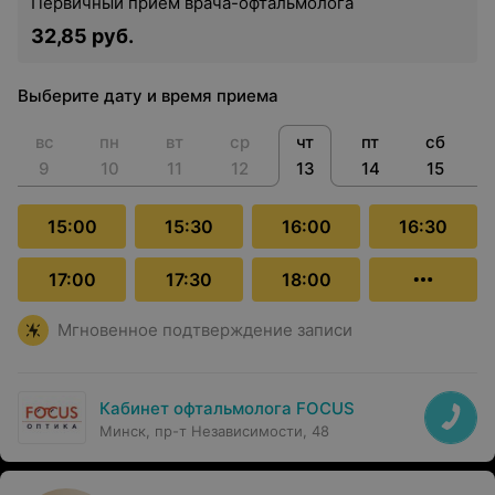
Первичный прием врача-офтальмолога
32,85 руб.
Выберите дату и время приема
вс
пн
вт
ср
чт
пт
сб
9
10
11
12
13
14
15
15:00
15:30
16:00
16:30
17:00
17:30
18:00
Мгновенное подтверждение записи
Кабинет офтальмолога FOCUS
Минск, пр-т Независимости, 48