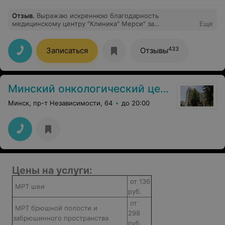
Отзыв
.
Выражаю искреннюю благодарность
медицинскому центру "Клиника" Мерси" за
Еще
качественное проведение МРТ. Особенно хочу
отметить профессионализм и внимательное
отношение медицинского персонала. Процедура
433
Записаться
Отзывы
прошла комфортно и оперативно. Результаты были
предоставлены в кратчайшие сроки. С уважением,
Александр 25.07.2025
Минский онкологический центр
Минск, пр-т Независимости, 64
до 20:00
Цены на услуги:
от 136
МРТ шеи
руб.
от
МРТ брюшной полости и
298
забрюшинного пространства
руб.