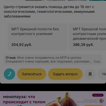
Центр стремится оказать помощь детям до 18 лет с
онкологическими, гематологическими, иммунными
заболеваниями
МРТ брюшной полости без
МРТ брюшной поло
контрастного усиления
контрастным усил
динамической пр
204,92 руб.
386,39 руб.
Отзыв
.
Мне очень понравилось на МТР в центре.
Специалист очень хороший, все подсказал, рассказал,
Еще
помог. Приняли вовремя, результаты отдали быстро.
Записаться
Задать вопрос
Н