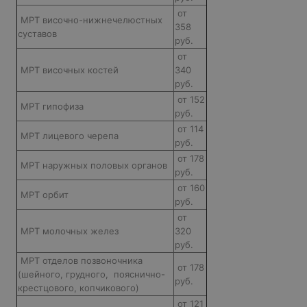
от
МРТ височно-нижнечелюстных
358
суставов
руб.
от
МРТ височных костей
340
руб.
от 152
МРТ гипофиза
руб.
от 114
МРТ лицевого черепа
руб.
от 178
МРТ наружных половых органов
руб.
от 160
МРТ орбит
руб.
от
МРТ молочных желез
320
руб.
МРТ отделов позвоночника
от 178
(шейного, грудного, пояснично-
руб.
крестцового, копчикового)
от 121