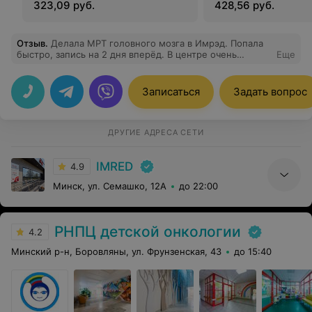
323,09 руб.
428,56 руб.
Отзыв
.
Делала МРТ головного мозга в Имрэд. Попала
быстро, запись на 2 дня вперёд. В центре очень
Еще
просторно, комфортно. Нет толпы, проходишь к
своему времени. Огромный холл, где спокойно ждёшь
результаты диагностики. Описание МРТ мне отдали
Записаться
Задать вопрос
подробное, плюс запись на диске. Спасибо врачу Е.А.,
подробное заключение, мой невролог отметила
профессионализм врача МРТ!
ДРУГИЕ АДРЕСА СЕТИ
IMRED
4.9
Минск, ул. Семашко, 12А
до 22:00
РНПЦ детской онкологии
4.2
Минский р-н, Боровляны, ул. Фрунзенская, 43
до 15:40