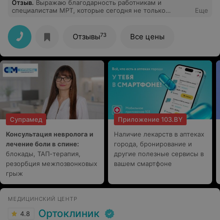
Отзыв
.
Выражаю благодарность работникам и
специалистам МРТ, которые сегодня не только
Еще
удивили меня своей доброжелательностью и
профессионализмом, но и позаботились о том, чтобы в
дальнейшем мне не пришлось делать какие-то вещи
73
Отзывы
Все цены
по несколько раз Очень мило, заботливо! Спасибо
Супрамед
Приложение 103.BY
Консультация невролога и
Наличие лекарств в аптеках
лечение боли в спине:
города, бронирование и
блокады, ТАП-терапия,
другие полезные сервисы в
резорбция межпозвонковых
вашем смартфоне
грыж
МЕДИЦИНСКИЙ ЦЕНТР
Ортоклиник
4.8