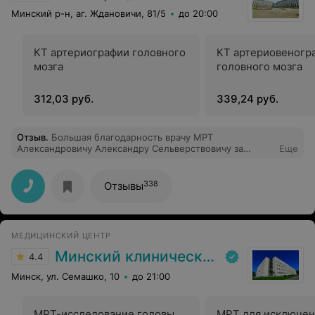
Минский р-н, аг. Ждановичи, 81/5
до 20:00
КТ артериографии головного
КТ артериовеногр
мозга
головного мозга
312,03 руб.
339,24 руб.
Отзыв
.
Большая благодарность врачу МРТ
Александровичу Александру Сельверствовичу за
Еще
грамотную диагностику и человеческое отношение к
пациентам. Большое спасибо!
338
Отзывы
МЕДИЦИНСКИЙ ЦЕНТР
Минский клинический консультативно-диагностический центр
4.4
Минск, ул. Семашко, 10
до 21:00
МРТ-исследование головы
МРТ для исключен