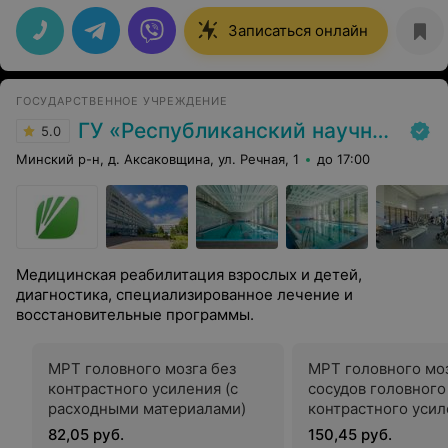
ему спасибо .Обслуживающий персонал вежливый
,сама клиника очень аккуратная .Делал МРТ медсестра
Записаться онлайн
все очень подробно объясняет.
ГОСУДАРСТВЕННОЕ УЧРЕЖДЕНИЕ
ГУ «Республиканский научно-практический центр медицинской экспертизы и реабилитаци»
5.0
Минский р-н, д. Аксаковщина, ул. Речная, 1
до 17:00
Медицинская реабилитация взрослых и детей,
диагностика, специализированное лечение и
восстановительные программы.
МРТ головного мозга без
МРТ головного моз
контрастного усиления (с
сосудов головного
расходными материалами)
контрастного усил
расходными матер
82,05 руб.
150,45 руб.