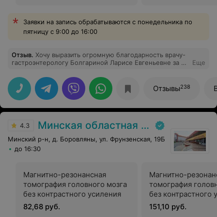
Заявки на запись обрабатываются с понедельника по
пятницу с 9:00 до 16:00
Отзыв
.
Хочу выразить огромную благодарность врачу-
гастроэнтерологу Болгариной Ларисе Евгеньевне за её
Еще
профессионализм и внимательное отношение к
пациентам. Благодаря её глубоким знаниям и
системному подходу, мне был установлен точный
238
Отзывы
диагноз после длительного периода
неопределённости. Доктор внимательно выслушала
мои жалобы, провела необходимые обследования и
объяснила каждую деталь моего состояния, что
Минская областная детская клиническая больница
помогло мне лучше понять проблему. Кроме того,
4.3
назначенное лечение оказалось невероятно
Минский р-н, д. Боровляны, ул. Фрунзенская, 19Б
эффективным — уже спустя короткое время я
почувствовал значительное улучшение. Отдельно
до 16:30
хотелось бы отметить её заботливое отношение и
готовность отвечать на все мои вопросы,
поддерживать на протяжении терапии. Я искренне
Магнитно-резонансная
Магнитно-резонан
рекомендую Болгарину Ларису Евгеньевну всем, кто
томография головного мозга
томография головн
нуждается в квалифицированной помощи
без контрастного усиления
без контрастного 
гастроэнтеролога. Это настоящий специалист,
которому можно полностью довериться.
исследованием со
82,68 руб.
151,10 руб.