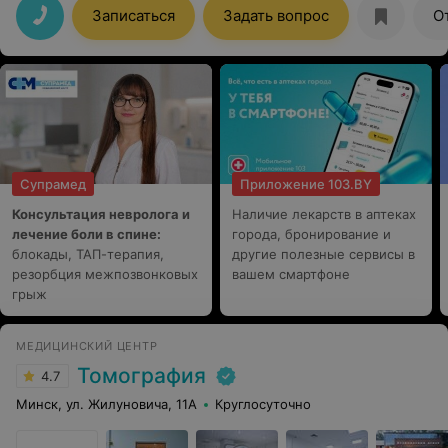
наблюдать. Вообще очень внимательный и отзывчивый
Записаться
Задать вопрос
О
врач! Рекомендую. Без навязывания лишнего и
нравоучений! Не ощущаешь себя на лекции или будто
тебя отчитывают))))
Супрамед
Приложение 103.BY
Консультация невролога и
Наличие лекарств в аптеках
лечение боли в спине:
города, бронирование и
блокады, ТАП-терапия,
другие полезные сервисы в
резорбция межпозвонковых
вашем смартфоне
грыж
МЕДИЦИНСКИЙ ЦЕНТР
Томография
4.7
Минск, ул. Жилуновича, 11А
Круглосуточно