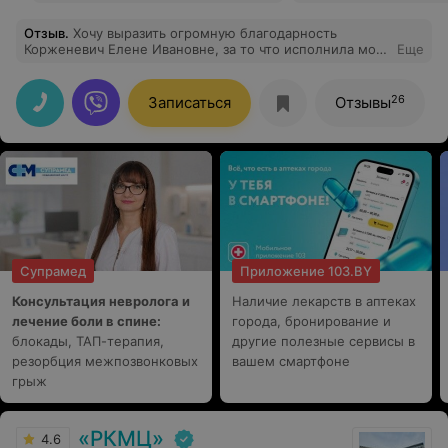
Отзыв
.
Хочу выразить огромную благодарность
Корженевич Елене Ивановне, за то что исполнила мою
Еще
мечту быть красивой!!! Елена Ивановна настоящий
профессионал и мастер своего дела. А так же
прекрасный, добрый и чуткий человек!!! Так же хочу
26
Записаться
Отзывы
поблагодарить весь медицинский персонал за чистоту,
уют, отзывчивость, внимательное отношение! Надо
отметить отлично организованную работу палатных
медицинских сестер – это огромное счастье, что такие
компетентные, неравнодушные люди работают
именно там, где они больше всего нужны. С большой
любовью и уважением от Анастасии П.
Супрамед
Приложение 103.BY
Консультация невролога и
Наличие лекарств в аптеках
лечение боли в спине:
города, бронирование и
блокады, ТАП-терапия,
другие полезные сервисы в
резорбция межпозвонковых
вашем смартфоне
грыж
«РКМЦ»
4.6