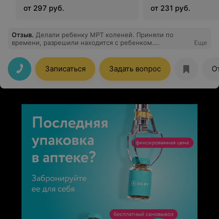
от 297 руб.
от 231 руб.
Отзыв
.
Делали ребенку МРТ коленей. Приняли по
времени, разрешили находится с ребенком.
Еще
Заключение где то через час уже отдали,
рекомендовали к кому обратится за дальнейшим
лечением
Записаться
Задать вопрос
О