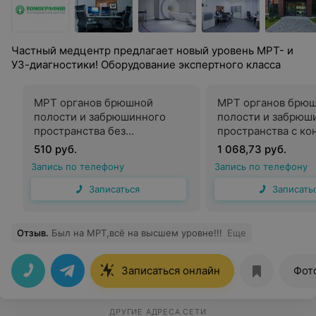
Частный медцентр предлагает новый уровень МРТ- и
УЗ-диагностики! Оборудование экспертного класса
МРТ органов брюшной
МРТ органов брю
полости и забрюшинного
полости и забрюш
пространства без
пространства с ко
контрастного усиления
усилением
510 руб.
1 068,73 руб.
Запись по телефону
Запись по телефону
Записаться
Записать
Отзыв
.
Был на МРТ,всё на высшем уровне!!!
Еще
Записаться онлайн
Фот
ДРУГИЕ АДРЕСА СЕТИ