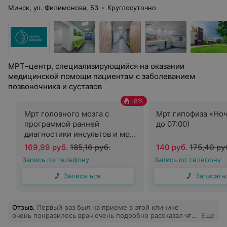
Минск, ул. Филимонова, 53
Круглосуточно
МРТ–центр, специализирующийся на оказании
медицинской помощи пациентам с заболеванием
позвоночника и суставов
-
8
%
Мрт головного мозга с
Мрт гипофиза «Ноч
программой ранней
до 07:00)
диагностики инсультов и мр
ангиография «Ночь» (с 00:00
169,99 руб.
185,16 руб.
140 руб.
175,40 ру
до 07:00)
Запись по телефону
Запись по телефону
Записаться
Записать
Отзыв
.
Первый раз был на приеме в этой клинике
очень понравилось врач очень подробно рассказал что
Еще
и как делать это Тихон Валерий Васильевич большое