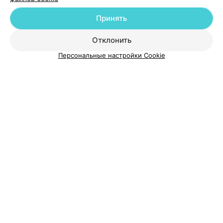
Принять
О проекте
Новости проекта
Размещение рекламы
Отклонить
Медицинский маркетинг
Публичный договор
Персональные настройки Cookie
Пользовательское соглашение
Способы оплаты
Вакансии
Партнеры
Написать руководителю 103.by
Написать в поддержку
Персональные настройки cookie
Обработка персональных данных
© 2026 ООО «Артокс Лаб», УНП 191700409
| 220012, Республика Беларусь,
г. Минск, улица Толбухина, 2, пом. 16 | help@103.by