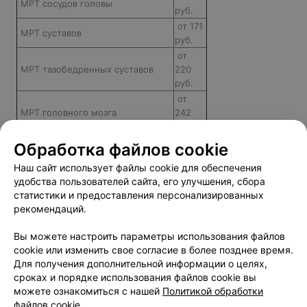
МРТ сосудов головы
руб.
от 171
МРТ суставов
руб.
от
МРТ тазобедренных суставов
220
руб.
от
МРТ головного мозга
242
руб.
от
Обработка файлов cookie
МРТ всего тела
695
Наш сайт использует файлы cookie для обеспечения
руб.
удобства пользователей сайта, его улучшения, сбора
статистики и предоставления персонализированных
рекомендаций.
Добавить компанию
Вы можете настроить параметры использования файлов
cookie или изменить свое согласие в более позднее время.
Для получения дополнительной информации о целях,
Добавить специалиста
сроках и порядке использования файлов cookie вы
можете ознакомиться с нашей
Политикой обработки
файлов cookie