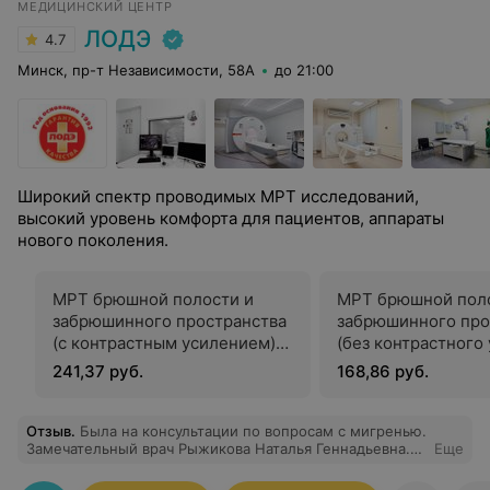
МЕДИЦИНСКИЙ ЦЕНТР
ЛОДЭ
4.7
Минск, пр-т Независимости, 58А
до 21:00
Широкий спектр проводимых МРТ исследований,
высокий уровень комфорта для пациентов, аппараты
нового поколения.
МРТ брюшной полости и
МРТ брюшной пол
забрюшинного пространства
забрюшинного про
(с контрастным усилением)
(без контрастного
1.5 тесла
1.5 тесла
241,37 руб.
168,86 руб.
Отзыв
.
Была на консультации по вопросам с мигренью.
Замечательный врач Рыжикова Наталья Геннадьевна.
Еще
Все очень подробно рассказала, пояснила, показала но
моих МРТ где и что. Рассказала что делать, что