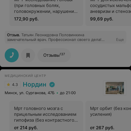
(при головных болях,
сосудистых мальф
головокружении, нарушении
аневризм и стеноз
зрения, слуха и координации)
магистральных
172,90 руб.
99,69 руб.
интракраниальных
Отзыв
.
Татьян Леонидовна Половинкина
замечательный врач. Профессионал своего дела!
Еще
Делала у неё узи ОБП 31.05.2023. Очень приятный,
позитивный человек, внимательно отнеслась к осмотру
и анализу предыдущих результатов. Всё детально
137
Отзывы
объяснила, дала важные рекомендации. Очень
рекомендую! Спасибо большое, доктор! Редко
встречаются такие позитивные высококлассные
специалисты!!!
МЕДИЦИНСКИЙ ЦЕНТР
Нордин
4.3
Минск, ул. Сурганова, 47Б
до 21:00
Мрт головного мозга с
Мрт орбит (без ко
прицельным исследованием
усиления)
гипофиза (без контрастного
усиления)
от 214 руб.
от 267 руб.