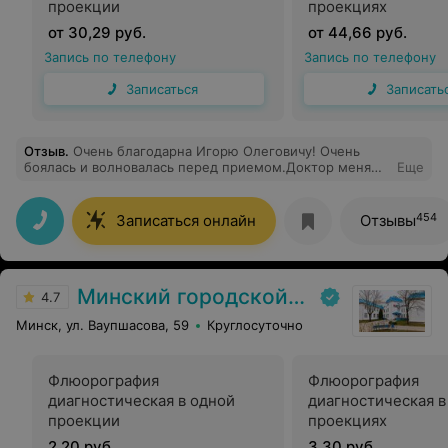
проекции
проекциях
от 30,29 руб.
от 44,66 руб.
Запись по телефону
Запись по телефону
Записаться
Записать
Отзыв
.
Очень благодарна Игорю Олеговичу! Очень
боялась и волновалась перед приемом.Доктор меня
Еще
выслушал внимательно.спокойно.Осмотр прошел
совершенно безболезненно.Доктор провел всё
тактично, аккуратно, деликатно.Назначил грамотно
454
Записаться онлайн
Отзывы
лечение, все объяснил.Игорь Олегович профессионал
своего дела.Я очень рада,что у нас есть такие врачи!
Теперь только к нему,я ему доверяю.Очень
рекомендую!
Минский городской клинический наркологический центр (МГКНЦ)
4.7
Минск, ул. Ваупшасова, 59
Круглосуточно
Флюорография
Флюорография
диагностическая в одной
диагностическая в
проекции
проекциях
2,20 руб.
3,30 руб.