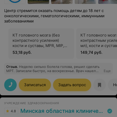
Центр стремится оказать помощь детям до 18 лет с
онкологическими, гематологическими, иммунными
заболеваниями
КТ головного мозга (без
КТ головного мозг
контрастного усиления)
контрастным усил
кости и суставы, MPR, MIP,
мл), кости и суста
MinIP, SSD, криволинейная
MIP, MinIP, SSD,
53,18 руб.
149,74 руб.
реконструкция
криволинейная
реконструкция
Отзыв
.
Неделю сильно болела голова, решил сделать
МРТ. Записали быстро, на воскресенье. Врач нашел
Еще
‘тромбоз левого поперечного и сигмовидного синуса’.
Мне сказали , что это опасный диагноз и тянуть с
лечением не стоит, госпитализировали. В больнице
Записаться
Задать вопрос
Н
все подтвердилось, врачи сказали после ковида даже у
молодых людей бывают такие осложнения. Хочу
поблагодарить Антона Юрьевича за профессионализм
и правильно выставленный диагноз, всех благ ему и
УЧРЕЖДЕНИЕ ЗДРАВООХРАНЕНИЯ
сотрудникам этой больницы.
Минская областная клиническая больница
4.8