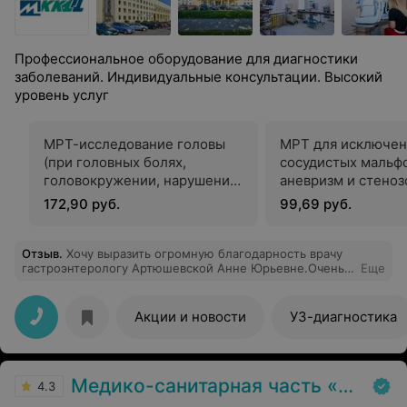
Профессиональное оборудование для диагностики
заболеваний. Индивидуальные консультации. Высокий
уровень услуг
МРТ-исследование головы
МРТ для исключен
(при головных болях,
сосудистых мальф
головокружении, нарушении
аневризм и стеноз
зрения, слуха и координации)
магистральных
172,90 руб.
99,69 руб.
интракраниальных
Отзыв
.
Хочу выразить огромную благодарность врачу
гастроэнтерологу Артюшевской Анне Юрьевне.Очень
Еще
грамотный и внимательный специалист.На приеме
доктор провел подробный опрос, изучил все мои
анализы и назначил дополнительные обследования,
Акции и новости
УЗ-диагностика
которые действительно помогли выявить причину
проблемы, а не просто заглушить симптомы.План
лечения был составлен четко, с объяснением
действий каждого препарата.Огромное спасибо за
Медико-санитарная часть «МАЗ»
человеческое отношение и профессионализм!!!!!
4.3