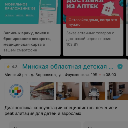
терминов, и дал реальные рекомендации на каждый
день. Чувствуется высокий профессионализм и забота
о пациенте. Рекомендую всем, кто ищет грамотного
травматолога-ортопеда! В наше время редкость
Оставайся дома, когда это
увидеть реально специалиста который любит свою
нужно
работу
Запись к врачу, поиск и
Заказ аптечных товаров с
бронирование лекарств,
доставкой через сервис
медицинская карта
в
103.BY
вашем смартфоне
Минская областная детская клиническая больница
4.3
Минский р-н, д. Боровляны, ул. Фрунзенская, 19Б
с 08:00
Диагностика, консультации специалистов, лечение и
реабилитация для детей и взрослых