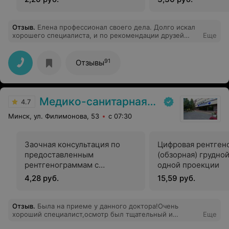
Отзыв
.
Елена профессионал своего дела. Долго искал
хорошего специалиста, и по рекомендации друзей
Еще
записался на прием. Остался очень доволен, т.к Елена
не льёт воду, а по фактам разложила суть проблемы и
помогла, назначила лечение, которое мне помогло,
91
Отзывы
хотя препаратов я пробовал не мало. Очень
рекомендую, если ищите действительно
профессионала своего дела.
Медико-санитарная часть Вавилова
4.7
Минск, ул. Филимонова, 53
с 07:30
Заочная консультация по
Цифровая рентген
предоставленным
(обзорная) грудно
рентгенограммам с
одной проекции
оформлением протокола
4,28 руб.
15,59 руб.
Отзыв
.
Была на приеме у данного доктора!Очень
хороший специалист,осмотр был тщательный и
Еще
рекомендации лечения учтены все аспекты!Так что