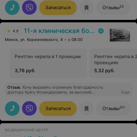
искренне рекомендую!
25
Записаться
Отзывы
11-я клиническая больница
4.8
Минск, ул. Корженевского, 4
с 08:00
Рентген черепа в 1 проекции
Рентген черепа в 
проекциях
3,76 руб.
5,32 руб.
Отзыв
.
Хочу выразить огромную благодарность
доктору Куату Искандеровичу, за высокий
Еще
профессионализм, за чуткое и внимательное
отношение к пациентам, за умение быстро находить
решение в нестандартных ситуациях.
311
Записаться
Отзывы
МЕДИЦИНСКИЙ ЦЕНТР