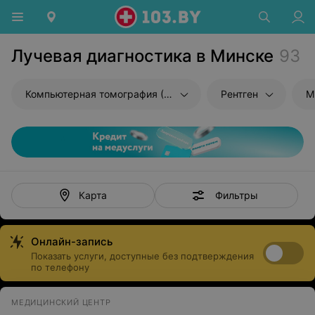
Лучевая диагностика в Минске
93
Компьютерная томография (КТ)
Рентген
М
Фильтры
Карта
Онлайн-запись
Показать услуги, доступные без подтверждения
по телефону
МЕДИЦИНСКИЙ ЦЕНТР