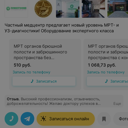
Частный медцентр предлагает новый уровень МРТ- и
УЗ-диагностики! Оборудование экспертного класса
МРТ органов брюшной
МРТ органов брю
полости и забрюшинного
полости и забрюш
пространства без
пространства с ко
контрастного усиления
усилением
510 руб.
1 068,73 руб.
Запись по телефону
Запись по телефону
Записаться
Записать
Отзыв
.
Высокий профессионализм, отзывчивость,
доброжелательность! Желаю доктору успехов в
Еще
работе и здоровье!
Записаться онлайн
Фот