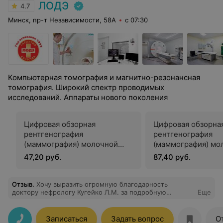
ЛОДЭ
4.7
Минск, пр-т Независимости, 58А
с 07:30
Компьютерная томография и магнитно-резонансная
томография. Широкий спектр проводимых
исследований. Аппараты нового поколения
Цифровая обзорная
Цифровая обзорна
рентгенография
рентгенография
(маммография) молочной
(маммография) мо
железы в двух проекциях
желез в двух прое
47,20 руб.
87,40 руб.
(одна железа)
железы)
Отзыв
.
Хочу выразить огромную благодарность
доктору нефрологу Кугейко Л.М. за подробную
Еще
консультацию, расшифровку всех анализов и
рекомендаци
Записаться
Задать вопрос
О