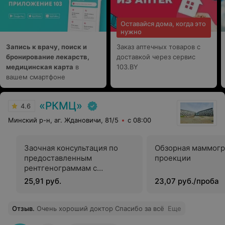
Оставайся дома, когда это
нужно
Запись к врачу, поиск и
Заказ аптечных товаров с
бронирование лекарств,
доставкой через сервис
медицинская карта
в
103.BY
вашем смартфоне
«РКМЦ»
4.6
Минский р-н, аг. Ждановичи, 81/5
с 08:00
Заочная консультация по
Обзорная маммогр
предоставленным
проекции
рентгенограммам с
оформлением протокола
25,91 руб.
23,07 руб./проба
Отзыв
.
Очень хороший доктор Спасибо за всё
Еще