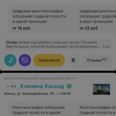
Цифровая рентгенография
Цифровая рентген
(обзорная) грудной полости:
(обзорная) грудной
в одной проекции
в двух проекциях
от 16 руб.
от 22 руб.
Отзыв
.
Безумству храбрых поем мы песню !!Спасибо
Вам большое, Алексей Анатольевич, за проведенную
Еще
сложную операцию по удалению матки больших
размеров. Никто в Беларуси не сделал бы эту
операцию лапароскопически. Только полосная.. Будьте
350
Записаться
Отзывы
здоровы Вы, и Ваша семья. Огромное спасибо Вашей
команде - выход из наркоза лёгкий, горло от трубки не
болело, низкий поклон , что такие специалисты не
уехали из страны и оперируют в родной Беларуси
МНОГОПРОФИЛЬНЫЙ МЕДИЦИНСКИЙ ЦЕНТР
Клиника Каскад
4.9
Минск, ул. Кальварийская, 40
с 08:00
Рентгенография (обзорная)
Рентгенография (о
грудной полости в одной
грудной полости в