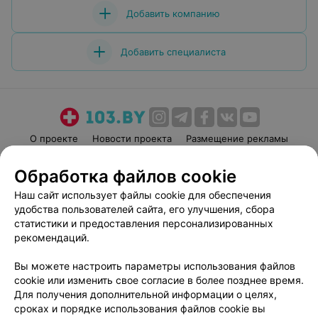
Добавить компанию
Добавить специалиста
О проекте
Новости проекта
Размещение рекламы
Медицинский маркетинг
Публичный договор
Обработка файлов cookie
Пользовательское соглашение
Способы оплаты
Наш сайт использует файлы cookie для обеспечения
Вакансии
Партнеры
удобства пользователей сайта, его улучшения, сбора
Написать руководителю 103.by
статистики и предоставления персонализированных
рекомендаций.
Написать в поддержку
Персональные настройки cookie
Вы можете настроить параметры использования файлов
Обработка персональных данных
cookie или изменить свое согласие в более позднее время.
Для получения дополнительной информации о целях,
сроках и порядке использования файлов cookie вы