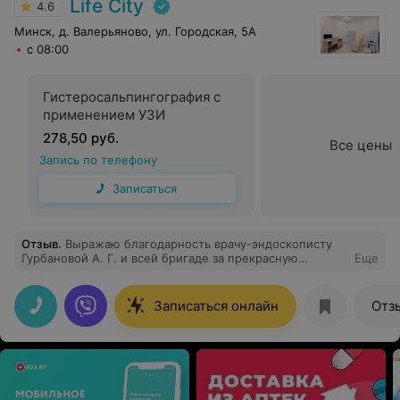
Life City
4.6
Минск, д. Валерьяново, ул. Городская, 5А
с 08:00
Гистеросальпингография с
применением УЗИ
278,50 руб.
Все цены
Запись по телефону
Записаться
Отзыв
.
Выражаю благодарность врачу-эндоскописту
Гурбановой А. Г. и всей бригаде за прекрасную
Еще
качественную работу. Проводилась колоноскопия и
ФГДС под седацией. Спасибо доктору за чуткое и
внимательное отношение.
Записаться онлайн
Отз