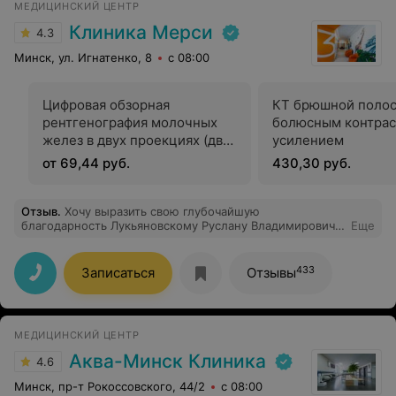
МЕДИЦИНСКИЙ ЦЕНТР
Клиника Мерси
4.3
Минск, ул. Игнатенко, 8
с 08:00
Цифровая обзорная
КТ брюшной полос
рентгенография молочных
болюсным контра
желез в двух проекциях (две
усилением
железы)
от 69,44 руб.
430,30 руб.
Отзыв
.
Хочу выразить свою глубочайшую
благодарность Лукьяновскому Руслану Владимировичу
Еще
за мою новую жизнь. Честно говоря, до операции я
очень боялась, но уже при первой консультации
доктор развеял все страхи. Он говорил со мной
433
Записаться
Отзывы
спокойно, уверенно и по-человечески. Сама операция
прошла "как по нотам" — я чувствовала себя в
надежных руках. Но главное для меня — это внимание
после. Руслан Владимирович всегда был на связи. Я
МЕДИЦИНСКИЙ ЦЕНТР
очень рада, что попала именно к этому специалисту.
Низкий Вам поклон за Ваши золотые руки и доброе
Аква-Минск Клиника
4.6
сердце!
Минск, пр-т Рокоссовского, 44/2
с 08:00