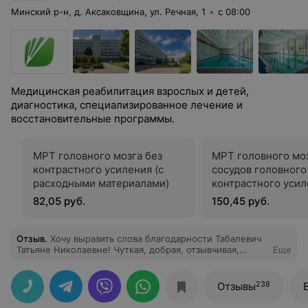
Минский р-н, д. Аксаковщина, ул. Речная, 1
с 08:00
Медицинская реабилитация взрослых и детей,
диагностика, специализированное лечение и
восстановительные программы.
МРТ головного мозга без
МРТ головного моз
контрастного усиления (с
сосудов головного
расходными материалами)
контрастного усил
расходными матер
82,05 руб.
150,45 руб.
Отзыв
.
Хочу выразить слова благодарности Табалевич
Татьяне Николаевне! Чуткая, добрая, отзывчивая,
Еще
человечная, перспективная, перечислять можно
долго... Были с дочкой на реабилитации 8.08.25.
Желаем Татьяне Николаевне карьерного роста, удачи
238
Отзывы
во всем и здоровья! Вы молодец, умница оставайтесь
такой же!