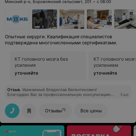
Минский р-н, Боровлянский сельсовет, 201
с 08:00
Опытные хирурги. Квалификация специалистов
подтверждена многочисленными сертификатами.
КТ головного мозга без
КТ головного мозг
усиления
усилением
уточняйте
уточняйте
Отзыв
.
Уважаемый Владислав Валентинович!
Благодарю Вас за профессиональную консультацию
Еще
14.07.2026 в МОКБ. Вы не просто поставили диагноз, а
терпеливо ответили на все вопросы, объяснили
механизм перелома и дали чёткий, поэтапный план
72
Отзывы
Все цены
восстановления. Ваше спокойствие и уверенность
передались мне.На приёме врач детально осмотрел,
расшифровал снимки, назначил режим фиксации и
необходимые препараты. Особо порадовало, что
доктор говорил простым языком, без запутанных