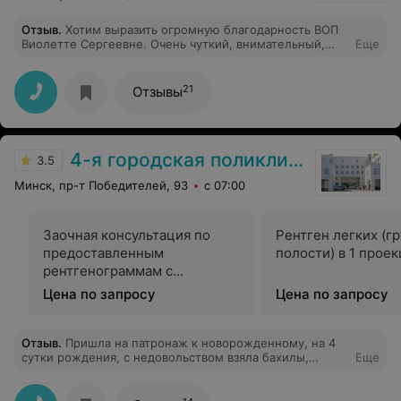
Отзыв
.
Хотим выразить огромную благодарность ВОП
Виолетте Сергеевне. Очень чуткий, внимательный,
Еще
компетентный доктор. Всегда внимательно выслушает,
даст профессиональный совет, посоветует
подходящее лечение.
21
Отзывы
4-я городская поликлиника
3.5
Минск, пр-т Победителей, 93
с 07:00
Заочная консультация по
Рентген легких (г
предоставленным
полости) в 1 прое
рентгенограммам с
оформлением протокола
Цена по запросу
Цена по запросу
Отзыв
.
Пришла на патронаж к новорожденному, на 4
сутки рождения, с недовольством взяла бахилы,
Еще
сказала , чтобы их надеть надо взять её шубу и дать ей
стул , стул выволокла в коридор, поставила в грязь ( на
улице зима и каша). Пришла в понедельник скорее