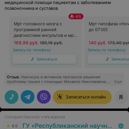
медицинской помощи пациентам с заболеванием
позвоночника и суставов
-
8
%
Мрт головного мозга с
Мрт гипофиза «Ноч
программой ранней
до 07:00)
диагностики инсультов и мр
ангиография «Ночь» (с 00:00
169,99 руб.
185,16 руб.
140 руб.
175,40 ру
до 07:00)
Запись по телефону
Запись по телефону
Записаться
Записать
Отзыв
.
Нахожусь в активном прогрессе решения
проблемы грыжи с помощью Михаила Николаевича.
Еще
Рекомендую.
Записаться онлайн
ГОСУДАРСТВЕННОЕ УЧРЕЖДЕНИЕ
ГУ «Республиканский научно-практический центр медицинской экспертизы и реабилитаци»
5.0