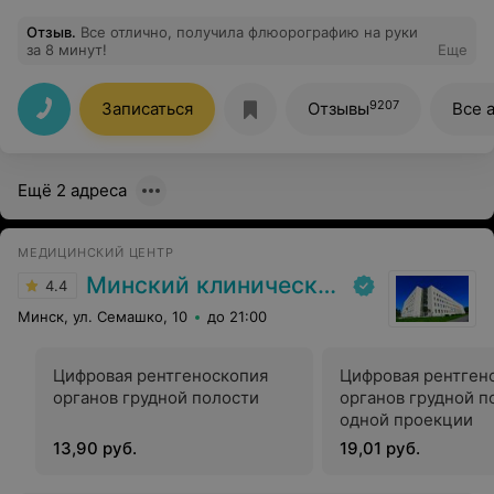
Отзыв
.
Все отлично, получила флюорографию на руки
за 8 минут!
Еще
9207
Записаться
Отзывы
Все 
Ещё 2 адреса
МЕДИЦИНСКИЙ ЦЕНТР
Минский клинический консультативно-диагностический центр
4.4
Минск, ул. Семашко, 10
до 21:00
Цифровая рентгеноскопия
Цифровая рентген
органов грудной полости
органов грудной п
одной проекции
13,90 руб.
19,01 руб.