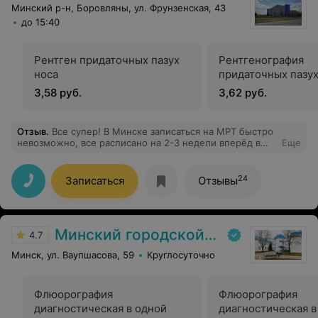
Минский р-н, Боровляны, ул. Фрунзенская, 43
до 15:40
Рентген придаточных пазух
Рентгенография
носа
придаточных пазух
3,58 руб.
3,62 руб.
Отзыв
.
Все супер! В Минске записаться на МРТ быстро
невозможно, все расписано на 2-3 недели вперёд в
Еще
лучшем случае. Знакомые посоветовали это место , и
о чудо, вчера утром я позвонила, а в обед уже лежала
в томографе. Более того, доктор очень приятный
24
Записаться
Отзывы
молодой человек, который описал мое исследование
уже через 10 мин (другие медцентры дают описание
через 1-2 дня и это жутко неудобно ехать к ним ещё
раз, чтобы забрать); дал мне полезные рекомендации
Минский городской клинический наркологический центр (МГКНЦ)
и даже показал мне мои снимки! Я в восторге,
4.7
отличный сервис!!
Минск, ул. Ваупшасова, 59
Круглосуточно
Флюорография
Флюорография
диагностическая в одной
диагностическая в