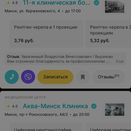
11-я клиническая больница
4.8
Минск, ул. Корженевского, 4
до 17:00
Рентген черепа в 1 проекции
Рентген черепа в 
проекциях
3,76 руб.
5,32 руб.
Отзыв
.
Уважаемый Владислав Вячеславович ! Выражаю
Вам огромную благодарность за профессионализм ,
Еще
колоссальную помощь , отзывчивость , за
качественное лечение . Хочется выразить
признательность за терпение и чуткость . Вы-доктор ,
311
Записаться
Отзывы
который выслушает и даст ответы на все вопросы
понятно и доходчиво . Отмечу, что даже самые
неприятные процедуры проходили максимально
безболезненно . У Вас золотые руки! Успехов Вам в
МЕДИЦИНСКИЙ ЦЕНТР
вашей непростой работе!
Аква-Минск Клиника
4.6
Минск, пр-т Рокоссовского, 44/2
до 20:00
Цифровая рентгенография
Цифровая рентген