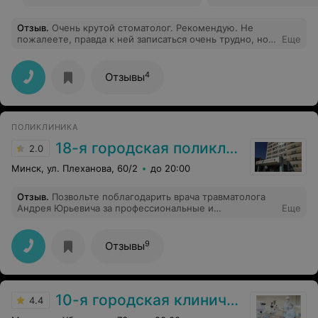
Отзыв
.
Очень крутой стоматолог. Рекомендую. Не
пожалеете, правда к ней записаться очень трудно, но
Еще
это того стоит.
4
Отзывы
ПОЛИКЛИНИКА
18-я городская поликлиника
2.0
Минск, ул. Плеханова, 60/2
до 20:00
Отзыв
.
Позвольте поблагодарить врача травматолога
Андрея Юрьевича за профессиональные и
Еще
человеческие качества! Он организовал свою и работу
2-х медсестёр чётко, спокойно и качественно. И это
при огромной очереди. Просто удивительно! Спасибо!
9
Отзывы
Спасибо, за Ваш профессионализм, неравнодушие и
преданность работе, за умение понимать и чувствовать
боль и потребности человека! Желаю Вам
благополучия в повседневной жизни, быть
10-я городская клиническая больница
долговечным в своей работе, успехов и, конечно,
4.4
здоровья! С уважением С. В. Попова P.S. Кожа моя