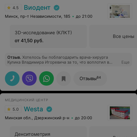
Виодент
4.5
Минск, пр-т Независимости, 185
до 21:00
3D-исследование (КЛКТ)
Все цены
от 41,50 руб.
Отзыв
.
Хотелось бы поблагодарить врача-хирурга
Кулика Владимира Игоревича за то, что воплотил в
Еще
жизнь мою мечту о красивой улыбке. Очень
внимательно выслушал мои пожелания, составил
индивидуальный план лечения, очень вежлив и
84
Отзывы
внимателен. Удалил ненужные зубы почти
безболезненно! Очень уверенно и на высоком уровне
провел имплантацию двух челюстей.
МЕДИЦИНСКИЙ ЦЕНТР
Westa
5.0
Минская обл., Дзержинский р-н
до 20:00
Денситометрия