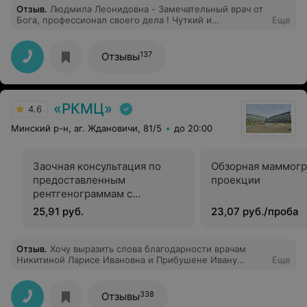
Отзыв
.
Людмила Леонидовна - Замечательный врач от
Бога, профессионал своего дела ! Чуткий и
Еще
внимательный Человек!!! Процедуру мрт не особо
переношу, но делая у неё, безусловно порекомендую!
Огромная благодарность за Ваш труд!❤️
137
Отзывы
«РКМЦ»
4.6
Минский р-н, аг. Ждановичи, 81/5
до 20:00
Заочная консультация по
Обзорная маммогр
предоставленным
проекции
рентгенограммам с
оформлением протокола
25,91 руб.
23,07 руб./проба
Отзыв
.
Хочу выразить слова благодарности врачам
Никитиной Ларисе Ивановна и Прибушене Ивану
Еще
Ивановичу за высокопрофессиональное, чуткое и
внимательное отношение к пациенту! Желаю Вам
крепкого здоровья, счастья и благополучие, самые
338
Отзывы
лучшие представители своей профессии.