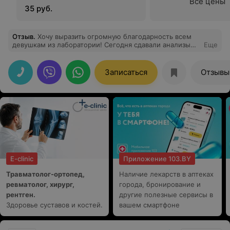
Все цены
35 руб.
Отзыв
.
Хочу выразить огромную благодарность всем
девушкам из лаборатории! Сегодня сдавали анализы
Еще
крови из вены сыну 3 года. Нужно было взять 8
пробирок
Записаться
Отзывы
E-clinic
Приложение 103.BY
Травматолог-ортопед,
Наличие лекарств в аптеках
ревматолог, хирург,
города, бронирование и
рентген.
другие полезные сервисы в
Здоровье суставов и костей.
вашем смартфоне