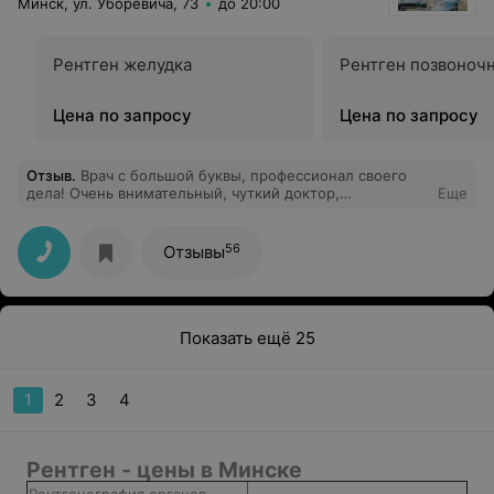
Минск, ул. Уборевича, 73
до 20:00
после ожога гладкая, красивая.
Рентген желудка
Рентген позвоноч
Цена по запросу
Цена по запросу
Отзыв
.
Врач с большой буквы, профессионал своего
дела! Очень внимательный, чуткий доктор,
Еще
выполняющий качественно свою работу с огромной
любовью! Не раз доводилось быть его пациенткой и
оба раза, всё на высшем уровне! Спасибо!
56
Отзывы
Показать ещё 25
1
2
3
4
Рентген - цены в Минске