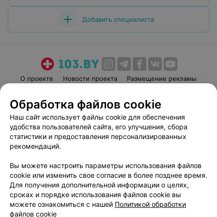
Добавить специалиста
О проекте
Новости проекта
Размещение рекламы
Медицинский маркетинг
Публичный договор
Обработка файлов cookie
Пользовательское соглашение
Способы оплаты
Наш сайт использует файлы cookie для обеспечения
Вакансии
Партнеры
удобства пользователей сайта, его улучшения, сбора
Написать руководителю 103.by
статистики и предоставления персонализированных
рекомендаций.
Написать в поддержку
Персональные настройки cookie
Вы можете настроить параметры использования файлов
Обработка персональных данных
cookie или изменить свое согласие в более позднее время.
Для получения дополнительной информации о целях,
сроках и порядке использования файлов cookie вы
можете ознакомиться с нашей
Политикой обработки
файлов cookie