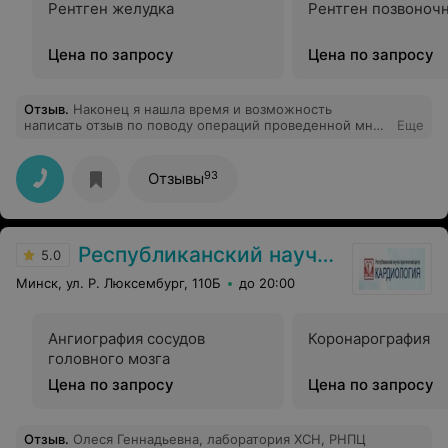
Рентген желудка
Рентген позвоноч
Цена по запросу
Цена по запросу
Отзыв
.
Наконец я нашла время и возможность
написать отзыв по поводу операций проведенной мне
Еще
26 февраля 2025 года по поводу удаления огромной
менингиомы мосто - мозжечковый зоны. Хочу
выразить огромную благодарность нейрохирургу
93
Отзывы
Щёмелеву Андрею Васильевичу за его ОГРОМНЫЙ
профессионализм и опыт, четкость и местами
жёсткость, а также его Золотые руки и свежую
голову, одним словом врач от Бога. БЛАГОДАРЯ
Республиканский научно-практический центр «Кардиология»
успешно проведенной операции и Божьей помощи, я
5.0
могу жить, быть матерью своим детям, радовать моих
Минск, ул. Р. Люксембург, 110Б
до 20:00
близких и друзей и жить полноценной жизнью! Низкий
ПОКЛОН Вам ДОКТОР Щёмелев, и моя неисчерпаемая
благолаоность. Дай бог Вам здоровья, сил,
возможностей, Божьей благолати и дальше спасать
Ангиография сосудов
Коронарография
чьи-то жизни!!!
головного мозга
Цена по запросу
Цена по запросу
Отзыв
.
Олеся Геннадьевна, лаборатория ХСН, РНПЦ