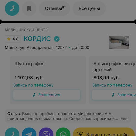
6
Отзывы
Все цены
МЕДИЦИНСКИЙ ЦЕНТР
КОРДИС
4.8
Минск, ул. Аэродромная, 125-2
до 20:00
Шунтография
Ангиография висц
артерий
1 102,93 руб.
808,99 руб.
Запись по телефону
Запись по телефону
Записаться
Записать
Отзыв
.
Была на приёме терапевта Михалькевич А.А.
приятная,очень внимательная. Сперва все спросила и
Еще
провела осмотр, рассказала и ответила на вопросы,а
только потом писала. Обширно рассказала по болезни
и пояснила для чего назначает препараты и как они
Записаться онлайн