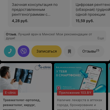
Заочная консультация по
Цифровая рентген
предоставленным
(обзорная) грудно
рентгенограммам с
одной проекции
оформлением протокола
4,28 руб.
15,59 руб.
Отзыв
.
Лучший врач в Минске! Мои рекомендации от
души!
Еще
25
Записаться
Отзывы
E-clinic
Приложение 103.BY
Травматолог-ортопед,
Наличие лекарств в аптеках
ревматолог, хирург,
города, бронирование и
рентген.
другие полезные сервисы в