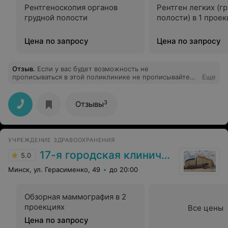
Рентгеноскопия органов
Рентген легких (г
грудной полости
полости) в 1 прое
Цена по запросу
Цена по запросу
Отзыв
.
Если у вас будет возможность не
прописываться в этой поликлинике не прописывайтесь
Еще
и поберегите себе нервы. Прихожу туда когда надо
пройти медкомиссию и каждый раз треплют все
нервы. А когда нужно обратиться за помощью никого
3
Отзывы
нет и перенаправляют в другую поликлинику. Сдавала
кровь из Вены и так получилось что впервые у меня
взяли так я день не могла разогнуть руку и
образовалась сильная гематома. В 102 кабинете
УЧРЕЖДЕНИЕ ЗДРАВООХРАНЕНИЯ
персонал может пускать неуместные комментарии в
адрес пациентов. Пыталась позвонить в регистратуру
17-я городская клиническая поликлиника
5.0
по номеру указанному на сайте, но это сделать очень
затруднительно. Так что не терпите себе нервы, не
Минск, ул. Герасименко, 49
до 20:00
болейте и удачи в прохождении медицинской
комиссии
Обзорная маммография в 2
проекциях
Все цены
Цена по запросу