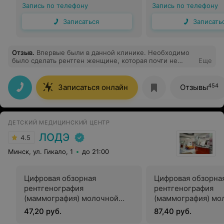
Запись по телефону
Запись по телефону
Записаться
Записать
Отзыв
.
Впервые были в данной клинике. Необходимо
было сделать рентген женщине, которая почти не
Еще
ходячая. Организовали помощь в виде инвалидной
коляски, помощи охранника, сопроводили до
кабинета. Очень вежливый персонал, прекрасная
454
Записаться онлайн
Отзывы
атмосфера в клинике, чисто, все вовремя, сделали
скидку при предъявлении пенсионного. Сопроводили
до машины. Рекомендую для людей с ограниченной
подвижностью! В Минске, к сожалению, очень мало
ДЕТСКИЙ МЕДИЦИНСКИЙ ЦЕНТР
клиник, предоставляющих качественный сервис,
облегчающий и дающий возможность обследования
ЛОДЭ
4.5
для такой группы пациентов.
Минск, ул. Гикало, 1
до 21:00
Цифровая обзорная
Цифровая обзорна
рентгенография
рентгенография
(маммография) молочной
(маммография) мо
железы в двух проекциях
желез в двух прое
47,20 руб.
87,40 руб.
(одна железа)
железы)