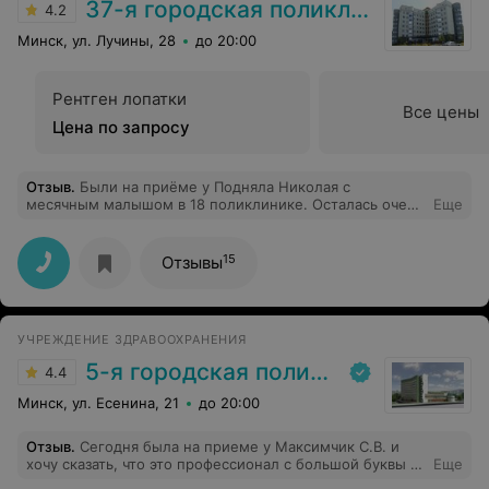
37-я городская поликлиника
4.2
Минск, ул. Лучины, 28
до 20:00
Рентген лопатки
Все цены
Цена по запросу
Отзыв
.
Были на приёме у Подняла Николая с
месячным малышом в 18 поликлинике. Осталась очень
Еще
довольна. Ответил на многие беспокоятся вопросы,
которые выходят за пределы его профиля (на мой
взгляд). Все подробно рассказал и показал на
15
Отзывы
примерах и картинках.
УЧРЕЖДЕНИЕ ЗДРАВООХРАНЕНИЯ
5-я городская поликлиника
4.4
Минск, ул. Есенина, 21
до 20:00
Отзыв
.
Сегодня была на приеме у Максимчик С.В. и
хочу сказать, что это профессионал с большой буквы и
Еще
качество работы на высшем уровне.