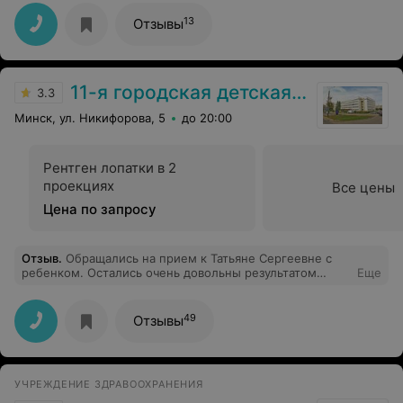
терапевта, и в процедурном кабинете особенно!
Огромное спасибо коллективу. Здоровья Вам и
13
Отзывы
терпения
11-я городская детская поликлиника
3.3
Минск, ул. Никифорова, 5
до 20:00
Рентген лопатки в 2
проекциях
Все цены
Цена по запросу
Отзыв
.
Обращались на прием к Татьяне Сергеевне с
ребенком. Остались очень довольны результатом
Еще
лечения. Долго случались с задолженностью носа у
ребенка и частыми отитами. Татьяна Сергеевна очень
внимательны и компетентна, назначила лечение,
49
Отзывы
успокоила тревожных родителей, и самое главное
добились благополучного исхода
УЧРЕЖДЕНИЕ ЗДРАВООХРАНЕНИЯ