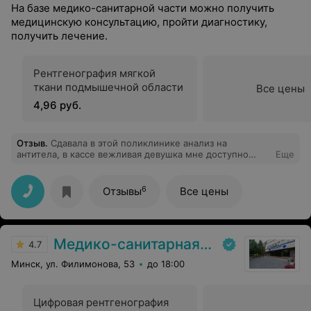
На базе медико-санитарной части можно получить
медицинскую консультацию, пройти диагностику,
получить лечение.
Рентгенография мягкой
ткани подмышечной области
Все цены
4,96 руб.
Отзыв
.
Сдавала в этой поликлинике анализ на
антитела, в кассе вежливая девушка мне доступно
Еще
ответила на вопрос по поводу стоимости данной
услуги, а также объяснила где брать направление.
Большое спасибо за консультацию и быстрый ответ
6
Отзывы
Все цены
Медико-санитарная часть Вавилова
4.7
Минск, ул. Филимонова, 53
до 18:00
Цифровая рентгенография