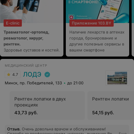
E-clinic
Приложение 103.BY
Травматолог-ортопед,
Наличие лекарств в аптеках
ревматолог, хирург,
города, бронирование и
рентген.
другие полезные сервисы в
Здоровье суставов и костей.
вашем смартфоне
МЕДИЦИНСКИЙ ЦЕНТР
ЛОДЭ
4.7
Минск, пр. Победителей, 133
до 21:00
Рентген лопатки в двух
Рентген лопатки
проекциях
43,73 руб.
54,15 руб.
Отзыв
.
Очень довольна врачом и обслуживанием!
Спасибо за профессионализм, чуткость, внимание Врач
Еще