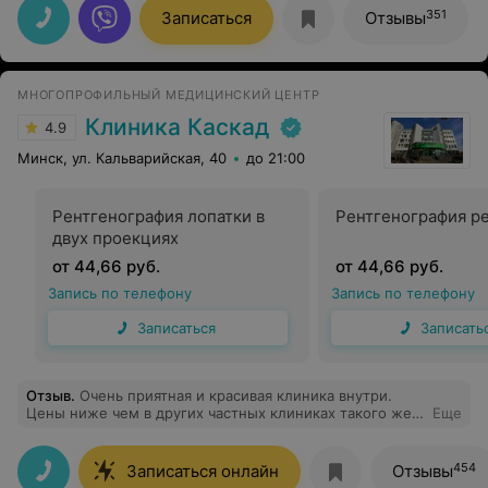
не было. После процедуры покрыла зубы фторлаком.
351
Записаться
Отзывы
Сейчас у меня приятное ощущение чистых зубов.
Отдельно хочется отметить работу медсестры
Татьяны, хорошо ассистировала. Создала мне комфорт,
собирала всю жидкость, я не захлебывалась. Если
МНОГОПРОФИЛЬНЫЙ МЕДИЦИНСКИЙ ЦЕНТР
хотите белоснежную улыбку без налёта рекомендую
Марину Викторовну, не пожалеете. Считаю, что лучше
Клиника Каскад
4.9
вовремя сделать профилактическую чистку, чем потом
лечить.
Минск, ул. Кальварийская, 40
до 21:00
Рентгенография лопатки в
Рентгенография р
двух проекциях
от 44,66 руб.
от 44,66 руб.
Запись по телефону
Запись по телефону
Записаться
Записать
Отзыв
.
Очень приятная и красивая клиника внутри.
Цены ниже чем в других частных клиниках такого же
Еще
уровня в Минске. Врачи всегда веселые, всем советую
454
Записаться онлайн
Отзывы