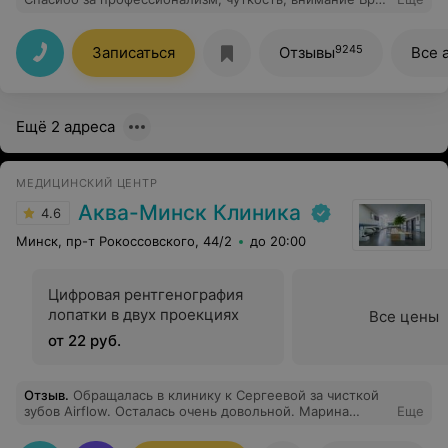
педиатр Тропашко Е.А
9245
Записаться
Отзывы
Все 
Ещё 2 адреса
МЕДИЦИНСКИЙ ЦЕНТР
Аква-Минск Клиника
4.6
Минск, пр-т Рокоссовского, 44/2
до 20:00
Цифровая рентгенография
лопатки в двух проекциях
Все цены
от 22 руб.
Отзыв
.
Обращалась в клинику к Сергеевой за чисткой
зубов Airflow. Осталась очень довольной. Марина
Еще
Викторовна аккуратно работает, тщательно
высматривать все пятнышки, доводя до идеала. Больно