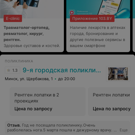
E-clinic
Приложение 103.BY
Травматолог-ортопед,
Наличие лекарств в аптеках
ревматолог, хирург,
города, бронирование и
рентген.
другие полезные сервисы в
Здоровье суставов и костей.
вашем смартфоне
ПОЛИКЛИНИКА
9-я городская поликлиника
1.3
Минск, ул. Щербакова, 1
до 20:00
Рентген лопатки в 2
Рентген лопатки
проекциях
Цена по запросу
Цена по запросу
Отзыв
.
Год не посещала поликлинику.Очень
разболелась нога.5 марта пошла к дежурному врачу. В
Еще
поликлинике тихо народу нет, обрадовалась. Первое,