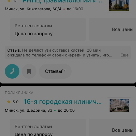
РНПЦ травматологии и ортопедии
4.1
заложенность. Уходя сказал «вас бы по хорошему
Минск, ул. Кижеватова, 60/4
до 16:00
избить, за плохое обращения с животными». Мы
стояли в шоке! Собака игривая и переходит от
перевозбуждения за рамки дозволенного.
Рентген лопатки
Все цены
Цена по запросу
Отзыв
.
Не делают узи суставов кистей. 20 мин
ожидала по телефону своей очереди и узнать , что
Еще
такое узи у них не далась (((
19
Отзывы
ПОЛИКЛИНИКА
16-я городская клиническая поликлиника
5.0
Минск, ул. Щедрина, 83
до 20:00
Рентген лопатки
Все цены
Цена по запросу