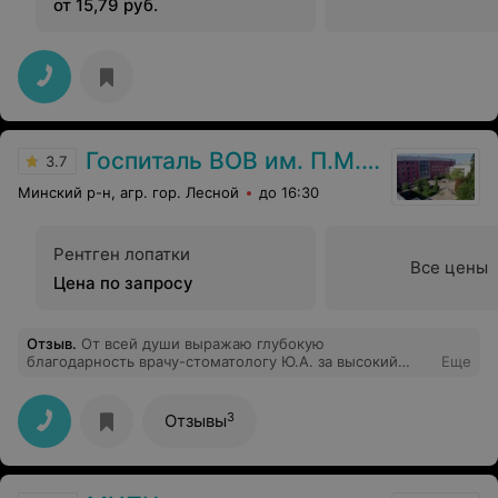
от 15,79 руб.
Госпиталь ВОВ им. П.М. Машерова
3.7
Минский р-н, агр. гор. Лесной
до 16:30
Рентген лопатки
Все цены
Цена по запросу
Отзыв
.
От всей души выражаю глубокую
благодарность врачу-стоматологу Ю.А. за высокий
Еще
профессионализм,чуткое и внимательное отношение
ко мне на приёмах у неё,ведь благодаря
аккуратному.чётко проведённому лечению,я получила
3
Отзывы
качественную стоматологическую помощь без боли!
Как прекрасно,что при выявленной проблеме с
зубами,мне встретился такой специалист!Её внимание
и доброжелательность делают процесс лечения