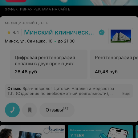
ЭФФЕКТИВНАЯ РЕКЛАМА НА САЙТЕ
МЕДИЦИНСКИЙ ЦЕНТР
Минский клинический консультативно-диагностический центр
4.4
Минск, ул. Семашко, 10
до 21:00
Цифровая рентгенография
Рентгенография р
лопатки в двух проекциях
28,48 руб.
49,48 руб.
Отзыв
.
Врач-невролог Цитович Наталья и медсестра
Т.Г. (Отделение по внебюджетной деятельности),
Еще
профессионалы своего дела. Выявлены потребности
пациента в медпомощи. Тактично и внимательно
выданы рекомендации для дальнейших обследований.
137
Отзывы
Получены ответы на многие вопросы. Спасибо за Ваш
профессионализм.