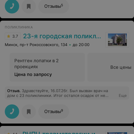
5
Отзывы
ПОЛИКЛИНИКА
23-я городская поликлиника
3.7
Минск, пр-т Рокоссовского, 134
до 20:00
Рентген лопатки в 2
проекциях
Все цены
Цена по запросу
Отзыв
.
Здравствуйте, 16.07.26г. Был вызван врач на
дом с 23 поликлиники. Итог остался осадок от не
Еще
компетенции врача. Врач проводя осмотр, спросив о
курении, получив ответ «нет», сказал «очень зря!».
После осмотра и спросил, принимаете что-то , я
9
Отзывы
решила показать. Так как мы закрыли собаку на кухне,
чтоб не мешала работе врача, выбежала собачка. Врач
«ой какой песик», муж вывел собаку из комнаты, чтоб
не мешала. Он лишь выписал бумажки на анализы, не
каких лекарств не прописал, чтоб облегчить