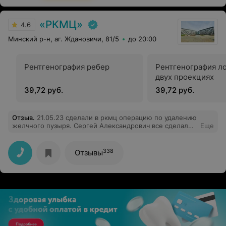
«РКМЦ»
4.6
Минский р-н, аг. Ждановичи, 81/5
до 20:00
Рентгенография ребер
Рентгенография ло
двух проекциях
39,72 руб.
39,72 руб.
Отзыв
.
21.05.23 сделали в ркмц операцию по удалению
желчного пузыря. Сергей Александрович все сделал
Еще
на высшем уровне. Врач с золотыми руками. Его швы
потом хвалили хирурги из местной поликлиники,
говорили, что очень все аккуратно и красиво. Врач
338
Отзывы
очень приятный: все спокойно расскажет перед
операцией, пошутит для настроения. Очень довольна
выбором врача и мед.центра!