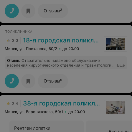
что услышала от врача, почему пришли сегодня,надо
приходить в рабочие дни.Вот такое отнашение к
3
Отзывы
пациентам.
ПОЛИКЛИНИКА
18-я городская поликлиника
2.0
Минск, ул. Плеханова, 60/2
до 20:00
Отзыв
.
Отвратительно налажено обслуживание
населения хирургического отделения и травматологии,
Еще
к доктору на прием попасть практически не возможно,
основная причина нехватка кадров и несвоевременное
регулирование работы отделения главврачом клиники.
9
Отзывы
38-я городская поликлиника
2.4
Минск, ул. Воронянского, 50/1
до 20:00
Рентген лопатки
Все цены