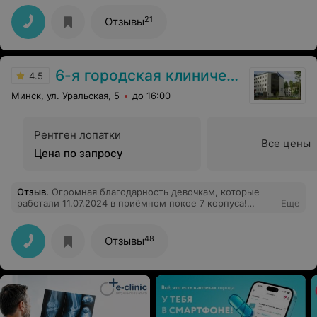
21
Отзывы
6-я городская клиническая больница
4.5
Минск, ул. Уральская, 5
до 16:00
Рентген лопатки
Все цены
Цена по запросу
Отзыв
.
Огромная благодарность девочкам, которые
работали 11.07.2024 в приёмном покое 7 корпуса!
Еще
Доброжелательное отношение, профессионализм,
чёткое понимание ситуации и уверенность в
исполнении действий! С Вами было спокойно и
48
Отзывы
уверенно.