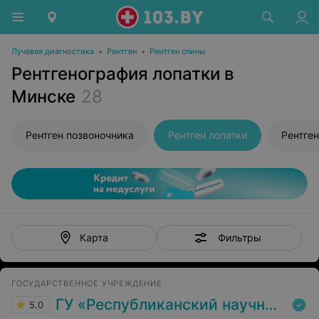
Лучевая диагностика
•
Рентген
•
Рентген спины
Рентгенография лопатки в
Минске
28
Рентген позвоночника
Рентген лопатки
Фильтры
Карта
ГОСУДАРСТВЕННОЕ УЧРЕЖДЕНИЕ
ГУ «Республиканский научно-практический центр медицинской экспертизы и реабилитаци»
5.0