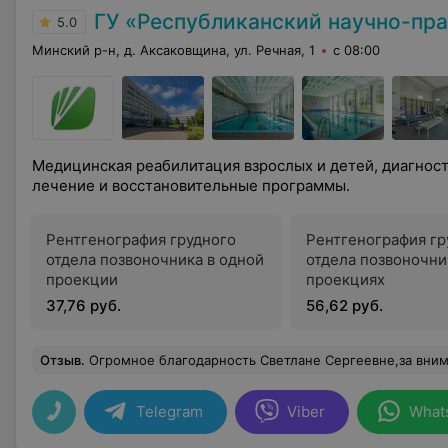
ГУ «Республиканский научно-практический центр медицинской 
5.0
Минский р-н, д. Аксаковщина, ул. Речная, 1
с 08:00
Медицинская реабилитация взрослых и детей, диагнос
лечение и восстановительные программы.
Рентгенография грудного
Рентгенография гр
отдела позвоночника в одной
отдела позвоночни
проекции
проекциях
37,76 руб.
56,62 руб.
Отзыв
.
Огромное благодарность Светлане Сергеевне,за внимательность,отзывчивость и профессионализм!Вра
Telegram
Viber
What