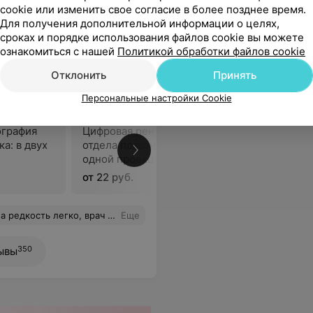
cookie или изменить свое согласие в более позднее время.
Для получения дополнительной информации о целях,
сроках и порядке использования файлов cookie вы можете
ознакомиться с нашей
Политикой обработки файлов cookie
Отклонить
Принять
Персональные настройки Cookie
ография
Цифровая рентгенография
а: в двух
отдела позвоночника: в
В
одной проекциях
от 22 руб.
дуры, что помогло избежать неприятных ощущений.
Еще
350
ывы