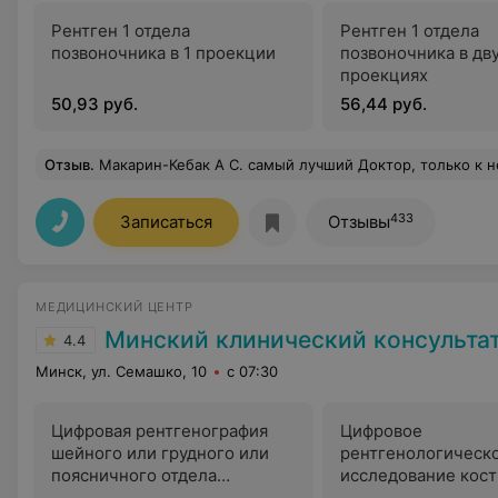
Рентген 1 отдела
Рентген 1 отдела
позвоночника в 1 проекции
позвоночника в дв
проекциях
50,93 руб.
56,44 руб.
Отзыв
.
Макарин-Кебак А С. самый лучший Доктор, только к нему, доверие на 1000%. Ходит вся семья и всем его рекомендую.Если ищите для ребёнка (и не только), не теряй
433
Записаться
Отзывы
МЕДИЦИНСКИЙ ЦЕНТР
Минский клинический консультативно-диа
4.4
Минск, ул. Семашко, 10
с 07:30
Цифровая рентгенография
Цифровое
шейного или грудного или
рентгенологическ
поясничного отдела
исследование кост
позвоночника в двух
суставной системы