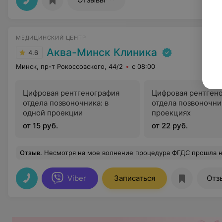
МЕДИЦИНСКИЙ ЦЕНТР
Аква-Минск Клиника
4.6
Минск, пр-т Рокоссовского, 44/2
с 08:00
Цифровая рентгенография
Цифровая рентген
отдела позвоночника: в
отдела позвоночник
одной проекции
проекциях
от 15 руб.
от 22 руб.
Отзыв
.
Несмотря на мое волнение процедура ФГДС прошла на редкость легко, врач говорил как себя вести во время проце
Viber
Записаться
Отз