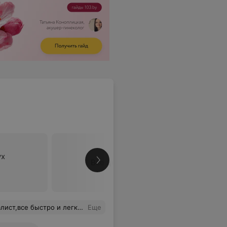
ух
Все цены
ветила на вопросы,приятная в общении.
Еще