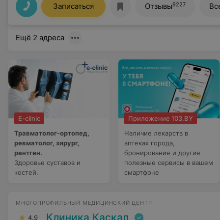
9227
Записаться
Отзывы
Вс
Ещё 2 адреса
E-clinic
Приложение 103.BY
Травматолог-ортопед,
Наличие лекарств в
ревматолог, хирург,
аптеках города,
рентген.
бронирование и другие
Здоровье суставов и
полезные сервисы в вашем
костей.
смартфоне
МНОГОПРОФИЛЬНЫЙ МЕДИЦИНСКИЙ ЦЕНТР
Клиника Каскад
4.9