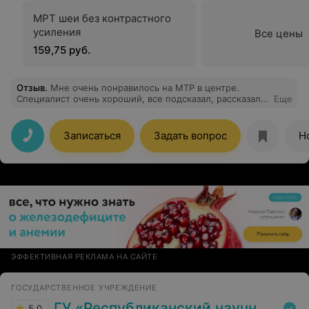
МРТ шеи без контрастного
усиления
Все цены
159,75 руб.
Отзыв
.
Мне очень понравилось на МТР в центре.
Специалист очень хороший, все подсказал, рассказал,
Еще
помог. Приняли вовремя, результаты отдали быстро.
Записаться
Задать вопрос
Н
ЭФФЕКТИВНАЯ РЕКЛАМА НА САЙТЕ
ГОСУДАРСТВЕННОЕ УЧРЕЖДЕНИЕ
ГУ «Республиканский научно-практический центр медицинской экспертизы и реабилитаци»
5.0