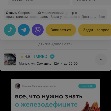
Отзыв
.
Современный медицинский центр с
приветливым персоналом. Была у невролога. Доктор
Еще
Наталья Игоревна Горнова оставила очень хорошее
впечатление. Деликатный и профессиональный
подход. Спасибо вам большое, что помогаете!
Записаться
Задать вопрос
ДРУГИЕ АДРЕСА СЕТИ
IMRED
4.9
Минск, ул. Семашко, 12А
до 22:00