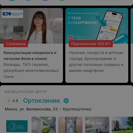
протяжении нескольких лет. Эдуард Константинович
не только поправляет тело, но и мотивируют человека
больше заниматься собой и своим здоровьем. Очень
рекомендую этого врача!!!
Супрамед
Приложение 103.BY
Консультация невролога и
Наличие лекарств в аптеках
лечение боли в спине:
города, бронирование и
блокады, ТАП-терапия,
другие полезные сервисы в
резорбция межпозвонковых
вашем смартфоне
грыж
МЕДИЦИНСКИЙ ЦЕНТР
Ортоклиник
4.8
Минск, ул. Филимонова, 53
Круглосуточно