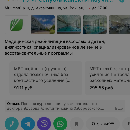
Минский р-н, д. Аксаковщина, ул. Речная, 1
до 17:00
Медицинская реабилитация взрослых и детей,
диагностика, специализированное лечение и
восстановительные программы.
МРТ шейного (грудного)
МРТ шеи без конт
отдела позвоночника без
усиления 1,5 тесла
контрастного усиления (с
расходных матери
расходными материалами)
91,11 руб.
295,55 руб.
Отзыв
.
Прошла курс лечения у замечательного
доктора Эдуарда Константиновича Заборовского.
Еще
Профессионализм 10 баллов, внимание и к пациенту и
медицинская этика 10 баллов, стремление помочь
Пациенту 10 баллов. После курса лечения забыла что
238
Отзывы
такое головные боли которые мучили меня на