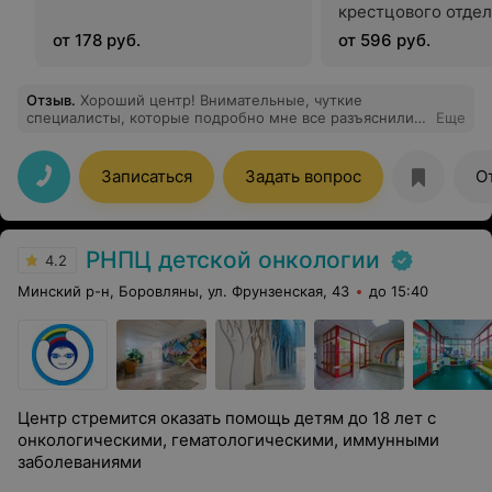
крестцового отде
позвоночника, коп
от 178 руб.
от 596 руб.
Отзыв
.
Хороший центр! Внимательные, чуткие
специалисты, которые подробно мне все разъяснили и
Еще
ответили на все мои вопросы. Рекомендую!
Записаться
Задать вопрос
О
РНПЦ детской онкологии
4.2
Минский р-н, Боровляны, ул. Фрунзенская, 43
до 15:40
Центр стремится оказать помощь детям до 18 лет с
онкологическими, гематологическими, иммунными
заболеваниями