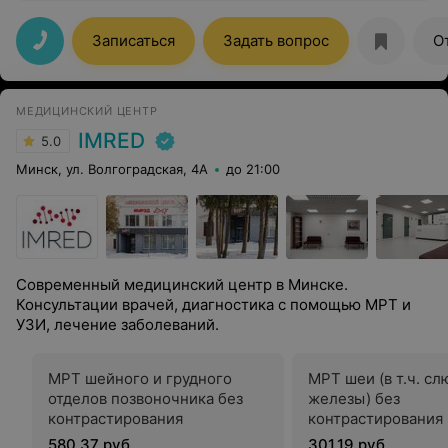
Очень давно мучаюсь с позвоночником. Это первый
врач, который так грамотно и внимательно отнёсся к
моей проблеме. Благодаря ему, у меня уже есть
Записаться
Задать вопрос
О
улучшения в здоровье. Выражаю огромную
благодарность Павлу Андреевичу!
МЕДИЦИНСКИЙ ЦЕНТР
IMRED
5.0
Минск, ул. Волгоградская, 4А
до 21:00
Современный медицинский центр в Минске.
Консультации врачей, диагностика с помощью МРТ и
УЗИ, лечение заболеваний.
МРТ шейного и грудного
МРТ шеи (в т.ч. с
отделов позвоночника без
железы) без
контрастирования
контрастирования
580,37 руб.
301,19 руб.