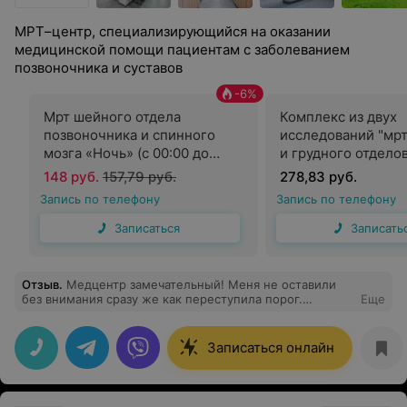
МРТ–центр, специализирующийся на оказании
медицинской помощи пациентам с заболеванием
позвоночника и суставов
-
6
%
Мрт шейного отдела
Комплекс из двух
позвоночника и спинного
исследований "мр
мозга «Ночь» (с 00:00 до
и грудного отдело
07:00)
позвоночника" «Но
148 руб.
157,79 руб.
278,83 руб.
00:00 до 07:00)
Запись по телефону
Запись по телефону
Записаться
Записать
Отзыв
.
Медцентр замечательный! Меня не оставили
без внимания сразу же как переступила порог.
Еще
Предложили напитки. Помогли расположится.
Очередей и времени ожидания не было. Все как по
часам. Врач понравилась, внимательная, приятная,
Записаться онлайн
расположила к себе. Я осталась очень довольна.
Спасибо за участие и доброжелательность! При
случае, теперь только к Вам!