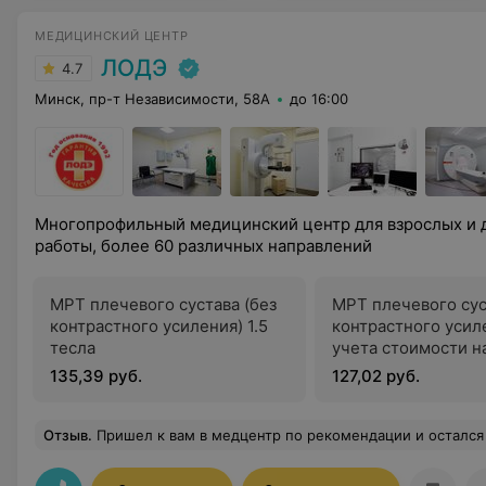
МЕДИЦИНСКИЙ ЦЕНТР
ЛОДЭ
4.7
Минск, пр-т Независимости, 58А
до 16:00
Многопрофильный медицинский центр для взрослых и 
работы, более 60 различных направлений
МРТ плечевого сустава (без
МРТ плечевого сус
контрастного усиления) 1.5
контрастного усил
тесла
учета стоимости на
тесла
135,39 руб.
127,02 руб.
Отзыв
.
Пришел к вам в медцентр по рекомендации и остался доволен! Хорошее обслуживание, качественный сервис, нет очере