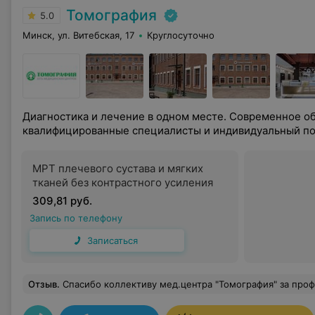
Томография
5.0
Минск, ул. Витебская, 17
Круглосуточно
Диагностика и лечение в одном месте. Современное о
квалифицированные специалисты и индивидуальный по
МРТ плечевого сустава и мягких
тканей без контрастного усиления
309,81 руб.
Запись по телефону
Записаться
Отзыв
.
Спасибо коллективу мед.центра "Томография" за профессионализм, внимательное отношение, улыбку администраторов на входе и, конечно, спасибо кардиологу Вавиловой А.А. за то ,что помогла не впасть в 