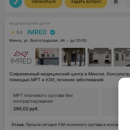
Записаться
Задать вопрос
МЕДИЦИНСКИЙ ЦЕНТР
IMRED
5.0
Минск, ул. Волгоградская, 4А
до 20:00
Современный медицинский центр в Минске. Консультац
помощью МРТ и УЗИ, лечение заболеваний.
МРТ плечевого сустава без
контрастирования
290,02 руб.
Отзыв
.
Прошла сегодня УЗИ коленного сустава и консультацию ревматолога. УЗИ колена искала долго, делают его единичные медцентры. Спасибо врачу УЗИ Светлане Васильевне Цыганчук за диагностику! Про ревматолога Галину Геннадьевну Степанюк хочется сказать отдельно. Внимательная. ОООчень профессиональная. Понимает, что ты хочешь сказать. Объяснила, какое будет дообследование и что делаем потом. Взяла анализ жидкости из сустава, буду ждать результат и снова на прие