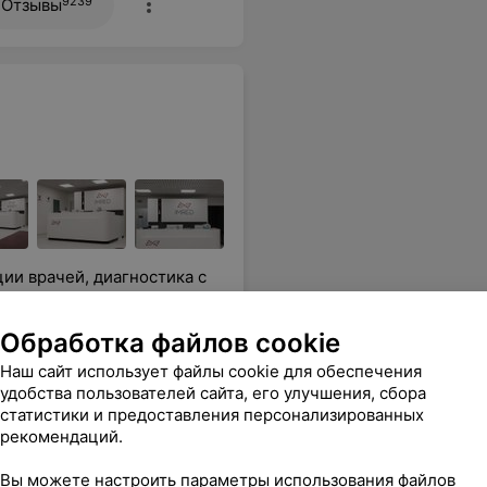
9239
Отзывы
ии врачей, диагностика с
Обработка файлов cookie
Наш сайт использует файлы cookie для обеспечения
Все цены
удобства пользователей сайта, его улучшения, сбора
статистики и предоставления персонализированных
рекомендаций.
м в Имред!! Спасибо огромное медицинскому центру за таких замечательных врачей!егодня УЗИ коленного сустава и консультацию ревматолога. УЗИ колена искала долго, делают его единичные медцентры.
Еще
Вы можете настроить параметры использования файлов