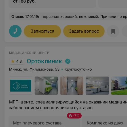
от 188 руб.
Отзыв
.
17.01.19г. персонал хороший, вежливый. Приняли по времени на мрт. Врач объяснила заключение, на все за
Записаться
Задать вопрос
МЕДИЦИНСКИЙ ЦЕНТР
Ортоклиник
4.8
Минск, ул. Филимонова, 53
Круглосуточно
МРТ–центр, специализирующийся на оказании медици
заболеванием позвоночника и суставов
-
7
%
Мрт плечевого сустава
Комплекс из двух