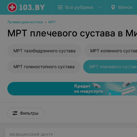
Все рубрики
Минск
Лучевая диагностика
•
МРТ
МРТ плечевого сустава в М
МРТ тазобедренного сустава
МРТ коленного суста
МРТ голеностопного сустава
МРТ плечевого сустав
Фильтры
МЕДИЦИНСКИЙ ЦЕНТР