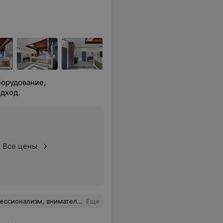
борудование,
дход.
Все цены
уныние из-за диагноза, а помогла и словом, и схемой лечения. С уважением, Игорь Фомин.
Еще