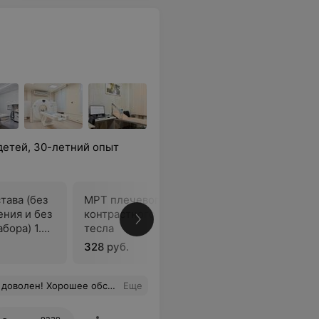
детей, 30-летний опыт
тава (без
МРТ плечевого сустава (без
ения и без
контрастного усиления) 3
В
бора) 1.5
тесла
328 руб.
дей. Все врачи работают на самом высоком уровне!
Еще