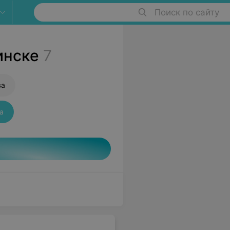
Поиск по сайту
инске
7
ва
а