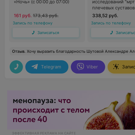
«Ночь» (с 00:00 до 07:00)
исследований "мрт
плечевых суставов
(с 00:00 до 07:00)
161 руб.
173,43 руб.
338,52 руб.
Запись по телефону
Запись по телефону
Записаться
Записать
Отзыв
.
Хочу выразить благодарность Шутовой Александре Александровне, очень внимательный врач, профессионально относится к своей работе, уточня
Telegram
Viber
Запис
ЭФФЕКТИВНАЯ РЕКЛАМА НА САЙТЕ