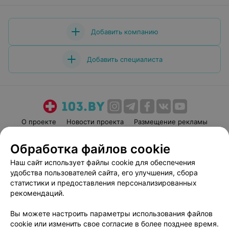
очень благодарны! Вы профессионал своего дела! Вы
Доктор с большой буквы!
Добавить компанию
Добавить специалиста
О проекте
Новости проекта
Размещение рекламы
Медицинский маркетинг
Публичный договор
Обработка файлов cookie
Пользовательское соглашение
Способы оплаты
Наш сайт использует файлы cookie для обеспечения
Вакансии
Партнеры
удобства пользователей сайта, его улучшения, сбора
Написать руководителю 103.by
статистики и предоставления персонализированных
рекомендаций.
Написать в поддержку
Персональные настройки cookie
Вы можете настроить параметры использования файлов
Обработка персональных данных
cookie или изменить свое согласие в более позднее время.