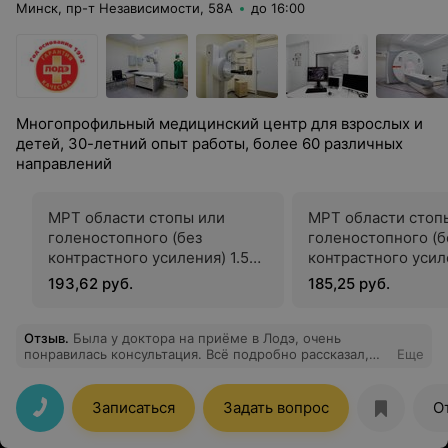
Минск, пр-т Независимости, 58А
до 16:00
Многопрофильный медицинский центр для взрослых и
детей, 30-летний опыт работы, более 60 различных
направлений
МРТ области стопы или
МРТ области стоп
голеностопного (без
голеностопного (б
контрастного усиления) 1.5
контрастного усил
тесла
учета стоимости на
193,62 руб.
185,25 руб.
тесла
Отзыв
.
Была у доктора на приёме в Лодэ, очень
понравилась консультация. Всё подробно рассказал,
Еще
ответил на все вопросы. Большое спасибо!
Записаться
Задать вопрос
О