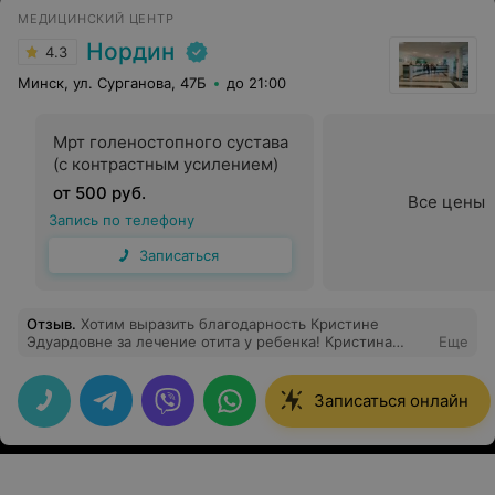
МЕДИЦИНСКИЙ ЦЕНТР
Нордин
4.3
Минск, ул. Сурганова, 47Б
до 21:00
Мрт голеностопного сустава
(с контрастным усилением)
от 500 руб.
Все цены
Запись по телефону
Записаться
Отзыв
.
Хотим выразить благодарность Кристине
Эдуардовне за лечение отита у ребенка! Кристина
Еще
Эдуардовна нам помогла подобрать правильное и
самое эффективное лечение (потому что предыдущий
лор нам сказала, что только удаление аденоидов и
Записаться онлайн
ничего другого быть не может). Но внимательная
Кристина Эдуардовна а что нас выслушала,успокоила и
назначила лечение. Спасибо большое Вам, Кристина
Эдуардовна, за профессионализм, умение найти
подход к ребенку и успокоить родителей! Мы вам