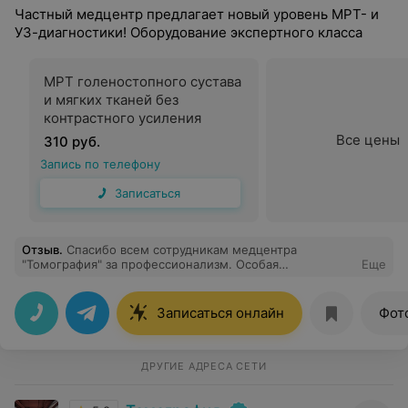
Частный медцентр предлагает новый уровень МРТ- и
УЗ-диагностики! Оборудование экспертного класса
МРТ голеностопного сустава
и мягких тканей без
контрастного усиления
Все цены
310 руб.
Запись по телефону
Записаться
Отзыв
.
Спасибо всем сотрудникам медцентра
"Томография" за профессионализм. Особая
Еще
благодарность неврологу Канунниковой Марии
Викторовне, которая вот уже несколько лет помогает
справляться мне с моими проблемами. Это
Записаться онлайн
Фот
Профессионал с большой буквы, грамотный
специалист, чуткий и отзывчивый человек.
ДРУГИЕ АДРЕСА СЕТИ