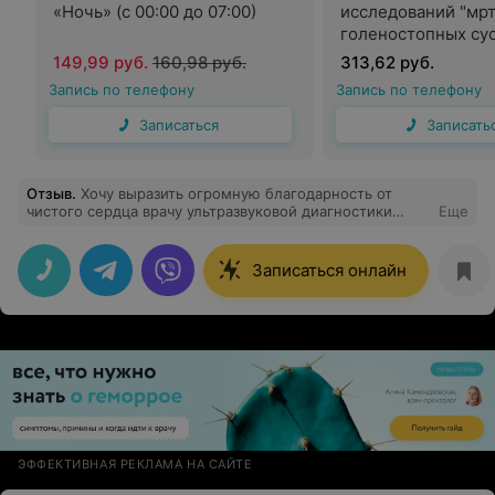
«Ночь» (с 00:00 до 07:00)
исследований "мрт
голеностопных сус
«Ночь» (с 00:00 до 
149,99 руб.
160,98 руб.
313,62 руб.
Запись по телефону
Запись по телефону
Записаться
Записать
Отзыв
.
Хочу выразить огромную благодарность от
чистого сердца врачу ультразвуковой диагностики
Еще
Гребеню Сергею Валерьевичу за его чуткое и
внимательное отношение, а также за уделённое время
для сравнения результата МРТ головного мозга и
Записаться онлайн
сосудов с предыдущим МРТ сделанным три года назад
в другом месте. Это помогло разобраться в истинной
причине головной боли и исключения неверного
диагноза. Желаю от души доктору Гребеню С.В. и
клинике успехов и высоких результатов!
ЭФФЕКТИВНАЯ РЕКЛАМА НА САЙТЕ