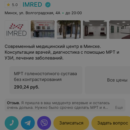
IMRED
5.0
Минск, ул. Волгоградская, 4А
до 20:00
Современный медицинский центр в Минске.
Консультации врачей, диагностика с помощью МРТ и
УЗИ, лечение заболеваний.
МРТ голеностопного сустава
без контрастирования
Все цены
290,24 руб.
Отзыв
.
Я пришла в ваш медцентр впервые и осталась
очень дольна. Нужно было срочно сделать МРТ и я
Еще
очень рада, что выбрала именно ваш медцентр.
Прекрасные специалисты, которые всегда помогут и
все подробно расскажут. Спасибо!
Записаться
Задать вопрос