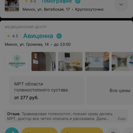
Томография
5.0
Минск, ул. Витебская, 17
Круглосуточно
МЕДИЦИНСКИЙ ЦЕНТР
Авиценна
4.5
Минск, ул. Громова, 14
до 23:00
МРТ области
голеностопного сустава
Все цены
от 277 руб.
Отзыв
.
Травмировал голеностоп, поехал сразу делать
МРТ, доктор все четко описала и рассказала. Дали
Еще
диск и заключение. Только в поликлинике некуда диск
вставлять, но травматологу хватило заключения. После
лечения повторно обращался в Авиценну на МРТ.