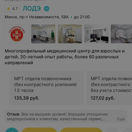
ЛОДЭ
4.7
Минск, пр-т Независимости, 58А
до 21:00
Многопрофильный медицинский центр для взрослых и
детей, 30-летний опыт работы, более 60 различных
направлений
МРТ отдела позвоночника
МРТ отдела позво
(без контрастного усиления)
(без контрастного
1.5 тесла
без учета стоимос
1.5 тесла
135,39 руб.
127,02 руб.
Отзыв
.
Все на высшем уровне! Хорошее отношение
медперсонала к клиентам, качественный сервис,
Еще
удобное расположение, а также замечательные врачи,
которые всегда мне оказывают необходимую помощь!