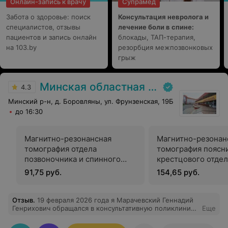
Онлайн-запись к врачу
Супрамед
Забота о здоровье: поиск
Консультация невролога и
специалистов, отзывы
лечение боли в спине:
пациентов и запись онлайн
блокады, ТАП-терапия,
на 103.by
резорбция межпозвонковых
грыж
Минская областная детская клиническая больница
4.3
Минский р-н, д. Боровляны, ул. Фрунзенская, 19Б
до 16:30
Магнитно-резонансная
Магнитно-резонан
томография отдела
томография поясн
позвоночника и спинного
крестцового отдел
мозга без контрастного
позвоночника и сп
91,75 руб.
154,65 руб.
усиления (ШОП, ГОП)
мозга без контрас
усиления
Отзыв
.
19 февраля 2026 года я Марачевский Геннадий
Генрихович обращался в консультативную поликлинику
Еще
Минской областной детской клиической больницы в
кабинет 301. Прием вели доктор -офтальмолог