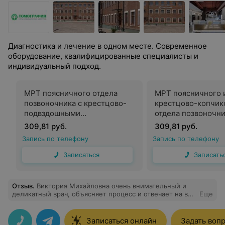
Диагностика и лечение в одном месте. Современное
оборудование, квалифицированные специалисты и
индивидуальный подход.
МРТ поясничного отдела
МРТ поясничного 
позвоночника с крестцово-
крестцово-копчик
подвздошными
отдела позвоночни
сочленениями и спинного
контрастного уси
309,81 руб.
309,81 руб.
мозга без контрастного
Запись по телефону
Запись по телефону
усиления
Записаться
Записать
Отзыв
.
Виктория Михайловна очень внимательный и
деликатный врач, объясняет процесс и отвечает на все
Еще
вопросы. Пиявок боялась, но благодаря ей все не так
страшно.
Записаться онлайн
Задать воп