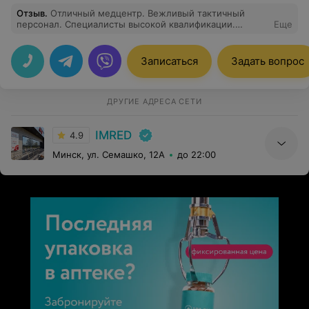
Отзыв
.
Отличный медцентр. Вежливый тактичный
персонал. Специалисты высокой квалификации.
Еще
Делала МРТ позвоночника и консультировалась у
невролога Михневича И.И. имеющего большой
авторитет в данной области. Получила ответы на все
Записаться
Задать вопрос
вопросы и необходимые рекомендации. Спасибо всем.
ДРУГИЕ АДРЕСА СЕТИ
IMRED
4.9
Минск, ул. Семашко, 12А
до 22:00