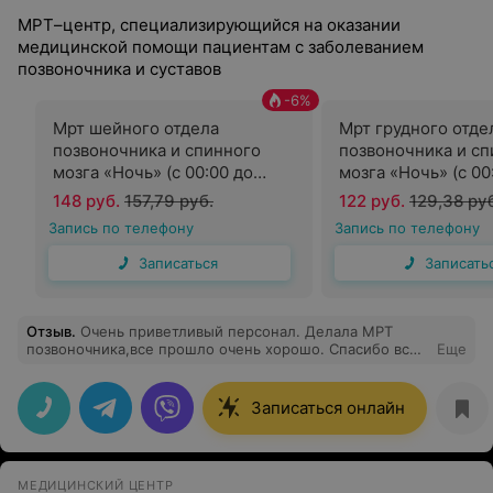
МРТ–центр, специализирующийся на оказании
медицинской помощи пациентам с заболеванием
позвоночника и суставов
-
6
%
Мрт шейного отдела
Мрт грудного отде
позвоночника и спинного
позвоночника и сп
мозга «Ночь» (с 00:00 до
мозга «Ночь» (с 00
07:00)
07:00)
148 руб.
157,79 руб.
122 руб.
129,38 ру
Запись по телефону
Запись по телефону
Записаться
Записать
Отзыв
.
Очень приветливый персонал. Делала МРТ
позвоночника,все прошло очень хорошо. Спасибо всем
Еще
большое!
Записаться онлайн
МЕДИЦИНСКИЙ ЦЕНТР