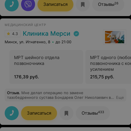
Анастасия Валерьена и медсестра Жанна. Хочу
26
Записаться
Отзывы
выразить благодарность им за чуткость и внимание к
моей проблеме. Проконсультировали
профессионально и доступно, разъяснили последствия
возможных медицинских воздействий, заронив
МЕДИЦИНСКИЙ ЦЕНТР
надежду на решение моей проблемы. Спасибо им.
Клиника Мерси
4.3
Минск, ул. Игнатенко, 8
до 21:00
МРТ шейного отдела
МРТ одного (любог
позвоночника
позвоночника с к
усилением
176,39 руб.
215,75 руб.
Отзыв
.
Мне делал операцию по замене
тазобедренного сустава Бондарев Олег Николаевич в
Еще
сентябре 2021. Прошло всего 5 месяцев. Я даже забыл
о том состоянии, которое было до! Спасибо огромное
Олегу Николаевичу и Клинике Мериси!
433
Записаться
Отзывы