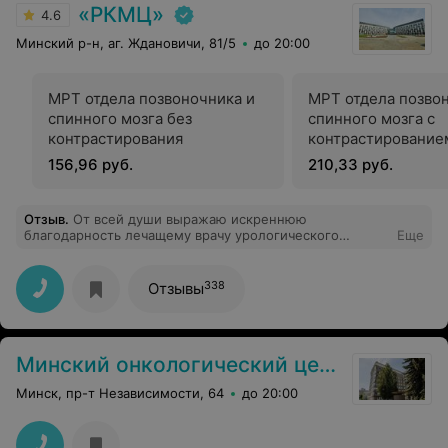
«РКМЦ»
4.6
Минский р-н, аг. Ждановичи, 81/5
до 20:00
МРТ отдела позвоночника и
МРТ отдела позво
спинного мозга без
спинного мозга с
контрастирования
контрастирование
156,96 руб.
210,33 руб.
Отзыв
.
От всей души выражаю искреннюю
благодарность лечащему врачу урологического
Еще
отделения Протас Николаю Сергеевичу за высочайший
профессионализм, чуткое отношение к пациентам,
внимание и доброту. Отдельную благодарность
338
Отзывы
выражаю младшему медицинскому персоналу
отделения, за чистоту и уют, комфортное пребывание
во время лечения, внимательный уход и чуткое
отношение к пациентам. Желаю Вам всем успехов во
Минский онкологический центр
всех начинаниях, счастья, благополучия, и долгих лет
здоровой Жизни.
Минск, пр-т Независимости, 64
до 20:00