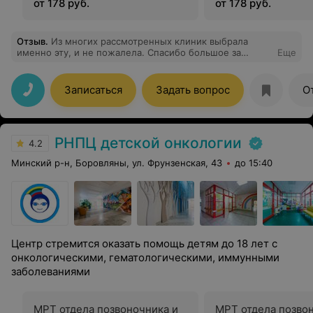
от 178 руб.
от 178 руб.
Отзыв
.
Из многих рассмотренных клиник выбрала
именно эту, и не пожалела. Спасибо большое за
Еще
качество обслуживания. Доброжелательный персонал.
Записаться
Задать вопрос
О
РНПЦ детской онкологии
4.2
Минский р-н, Боровляны, ул. Фрунзенская, 43
до 15:40
Центр стремится оказать помощь детям до 18 лет с
онкологическими, гематологическими, иммунными
заболеваниями
МРТ отдела позвоночника и
МРТ отдела позво