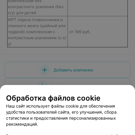
комплексная без
контрастного усиления (без
к/у) для детей
МРТ отдела позвоночника и
спинного мозга (шейный или
грудной) комплексная с
от 199 руб.
контрастным усилением (с к/
у)
Добавить компанию
Добавить специалиста
Обработка файлов cookie
Наш сайт использует файлы cookie для обеспечения
удобства пользователей сайта, его улучшения, сбора
статистики и предоставления персонализированных
О проекте
Новости проекта
Размещение рекламы
рекомендаций.
Медицинский маркетинг
Публичный договор