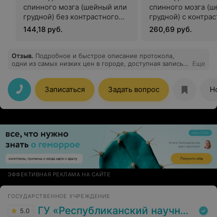
спинного мозга (шейный или
спинного мозга (ш
грудной) без контрастного
грудной) с контра
усиления
усилением
144,18 руб.
260,69 руб.
Отзыв
.
Подробное и быстрое описание протокола,
одни из самых низких цен в городе, доступная запись.
Еще
Очень довольна!
Записаться
Задать вопрос
Н
ЭФФЕКТИВНАЯ РЕКЛАМА НА САЙТЕ
ГОСУДАРСТВЕННОЕ УЧРЕЖДЕНИЕ
ГУ «Республиканский научно-практический центр медицинской экспертизы и реабилитаци»
5.0