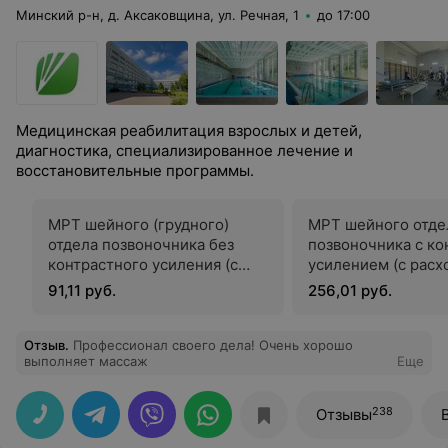
Минский р-н, д. Аксаковщина, ул. Речная, 1
до 17:00
Медицинская реабилитация взрослых и детей,
диагностика, специализированное лечение и
восстановительные программы.
МРТ шейного (грудного)
МРТ шейного отде
отдела позвоночника без
позвоночника с к
контрастного усиления (с
усилением (с рас
расходными материалами)
материалами)
91,11 руб.
256,01 руб.
Отзыв
.
Профессионал своего дела! Очень хорошо
выполняет массаж
Еще
238
Отзывы