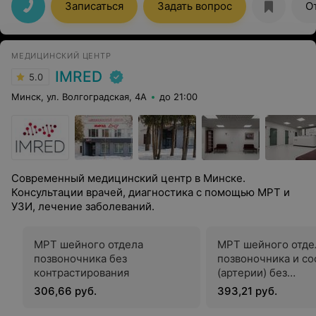
Записаться
Задать вопрос
О
МЕДИЦИНСКИЙ ЦЕНТР
IMRED
5.0
Минск, ул. Волгоградская, 4А
до 21:00
Современный медицинский центр в Минске.
Консультации врачей, диагностика с помощью МРТ и
УЗИ, лечение заболеваний.
МРТ шейного отдела
МРТ шейного отде
позвоночника без
позвоночника и со
контрастирования
(артерии) без
контрастирования
306,66 руб.
393,21 руб.