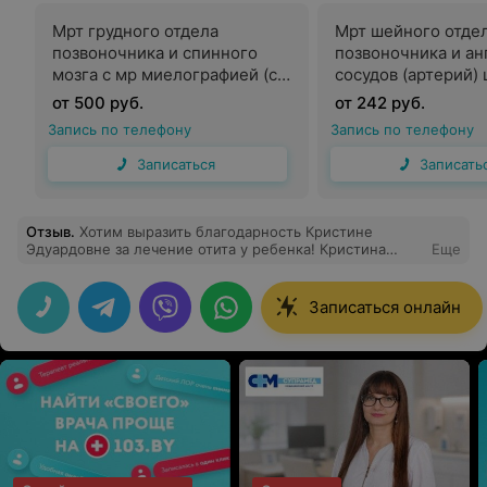
Мрт грудного отдела
Мрт шейного отде
позвоночника и спинного
позвоночника и ан
мозга с мр миелографией (с
сосудов (артерий) 
контрастным усилением)
контрастного усил
от 500 руб.
от 242 руб.
Запись по телефону
Запись по телефону
Записаться
Записать
Отзыв
.
Хотим выразить благодарность Кристине
Эдуардовне за лечение отита у ребенка! Кристина
Еще
Эдуардовна нам помогла подобрать правильное и
самое эффективное лечение (потому что предыдущий
лор нам сказала, что только удаление аденоидов и
Записаться онлайн
ничего другого быть не может). Но внимательная
Кристина Эдуардовна а что нас выслушала,успокоила и
назначила лечение. Спасибо большое Вам, Кристина
Эдуардовна, за профессионализм, умение найти
подход к ребенку и успокоить родителей! Мы вам
очень благодарны! Вы профессионал своего дела! Вы
Доктор с большой буквы!