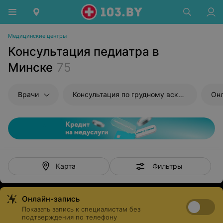
Медицинские центры
Консультация педиатра в
Минске
75
Врачи
Консультация по грудному вскармливанию
Онл
Фильтры
Карта
Онлайн-запись
Показать запись к специалистам без
подтверждения по телефону