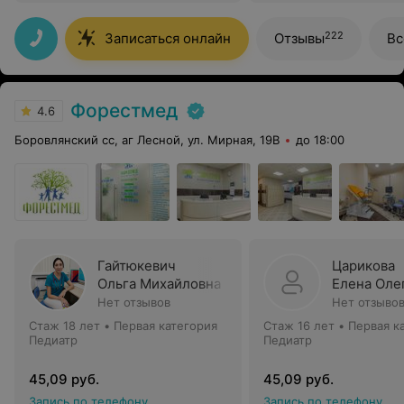
222
Записаться онлайн
Отзывы
Вс
Форестмед
4.6
Боровлянский сс, аг Лесной, ул. Мирная, 19В
до 18:00
Гайтюкевич
Царикова
Ольга Михайловна
Елена Оле
Нет отзывов
Нет отзыво
Стаж 18 лет
•
Первая категория
Стаж 16 лет
•
Первая к
Педиатр
Педиатр
45,09 руб.
45,09 руб.
Запись по телефону
Запись по телефону