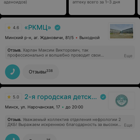
аденоидов)
аптеку всего за 1–3 дня
«РКМЦ»
4.6
Минский р-н, аг. Ждановичи, 81/5
Выходной
Отзыв
.
Харлан Максим Викторович, так
профессионально и волшебно проводит свои
Еще
процедуры, что иголочки в его золотых руках такие
безболезненные, И самое главное полученный
положительный эффект!
338
Отзывы
2-я городская детская клиническая больница
5.0
Минск, ул. Нарочанская, 17
до 20:00
Отзыв
.
Уважаемый коллектив отделения нефрологии 2
ДКБ! Выражаем искреннюю благодарность за высокий
Еще
профессионализм, внимательное отношение и заботу,
проявленные к моей дочери и пациентам. Ваш труд,
доброта и терпение помогают людям возвращаться к
35