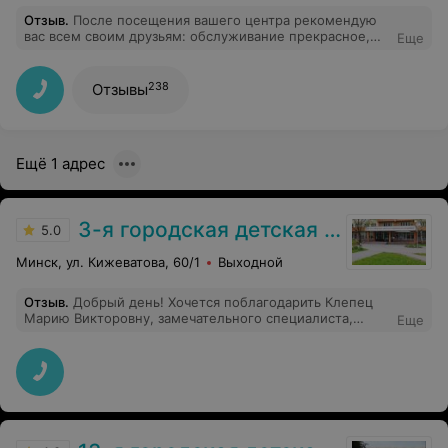
Отзыв
.
После посещения вашего центра рекомендую
вас всем своим друзьям: обслуживание прекрасное,
Еще
уютная атмосфера, демократичные цены и грамотные
специалисты!
238
Отзывы
Ещё 1 адрес
3-я городская детская клиническая больница
5.0
Минск, ул. Кижеватова, 60/1
Выходной
Отзыв
.
Добрый день! Хочется поблагодарить Клепец
Марию Викторовну, замечательного специалиста,
Еще
грамотного врача и отличного человека! Осталась
довольна всем: диагностикой, лечением, вниманием к
моим детям !Вежливая, внимательная, энергичная,
уверенная, отвечает на вопросы ясно и четко,
объясняет все, крайне вдумчивая, обязательная,
обеспокоенная своими маленькими пациентами! Это
действительно ВРАЧ, человек на своём месте, с
большой душой, огромным багажом практики и