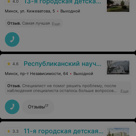
13-я городская детская клиническая поликлиника
4.0
знаний, и, что самое важное, невероятно добрым
сердцем!!! Мария Викторовна спасает малышей и
Минск, ул. Кижеватова, 5
Выходной
переживающих мам тоже не оставляет без доброго
слова и колоссальной моральной поддержки!!!Спасибо
Отзыв
.
Самая лучшая
большое!!!
Еще
Республиканский научно-практический центр детской хирургии
4.6
Минск, пр-т Независимости, 64
Выходной
Отзыв
.
Специалист не помог решить проблему, после
наблюдения специалиста осталось больше вопросов
Еще
чем было до, неприятный осадок от общения и страх
за жизнь близкого человека
17
Отзывы
11-я городская детская поликлиника
3.3