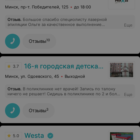
Минск, пр-т. Победителей, 125
до 18:00
Отзыв
.
Большое спасибо специолисту лазерной
эпиляции Ольге за качественное выполнение
Еще
эпиляции, чуткое отношение, заботу,
профессионализм, отличное настроение. С
удовольствием приду ещё.
10
Отзывы
16-я городская детская поликлиника
3.7
Минск, ул. Одоевского, 45
Выходной
Отзыв
.
В поликлинике нет врачей! Запись по талону
ничего не решает! Сидишь в поликлинике по 2 и более
Еще
часа, чтобы попасть к врачу! И то, не факт, что
уложишься в часы приёма!
3
Отзывы
Westa
5.0