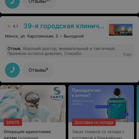
Отзывы
здоровью и дарят надежду в сложные моменты.
Особая признательность заведующей отделением Тур
Наталье Иосифовне, лечащему врачу Борычевой
Анжелике Александровне, и всем работникам
отделения, за организацию , поддержку и вдохновение
39-я городская клиническая поликлиника
4.1
всего коллектива. Желаем всем крепкого здоровья,
благополучия и дальнейших успехов в вашей работе!
Минск, ул. Каролинская, 3
Выходной
Отзыв
.
Хороший доктор, внимательный и тактичный.
Приемом остался доволен. Спасибо.
Еще
9
Отзывы
SANTE
Доставка со склада
Операция аденотомия
Заказ товаров со склада с
детям
(удаление
доставкой в ближайшую