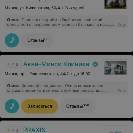
Минск, ул. Кижеватова, 60/4
Выходной
Отзыв
.
Приехал на приём в 2каб из могилёвской
облостной с направлением записан был месяц назад
Еще
коленный сустав боль и опухло. Переписали
заключение и отправили к зав отделения на 6этаж без
объяснения. Пришёл первый вопрос вы где прописаны
19
Отзывы
туда и езжайте ваши проблемы. Я ждал месяц чтобы
развернули меня у дверей. Направили снова в
Могилёв. Спасибо за такое отношение не хочется
больше ехать туда. Не там родился странно конечно.
Аква-Минск Клиника
4.6
Минск, пр-т Рокоссовского, 44/2
до 16:00
Отзыв
.
Хороший специалист. Очень внимательно
слушала ребенка, назначила нужные лекарство с
Еще
учетом всех особеностей моего ребенка и мы очень
быстро вернулись в строй.А услуга выезд на дом,
просто находка для меня, освободила меня от уймы
350
Записаться
Отзывы
потраченого времени . Низкий вам паклон. Теперь
только к вам!
PRAXIS
4.3