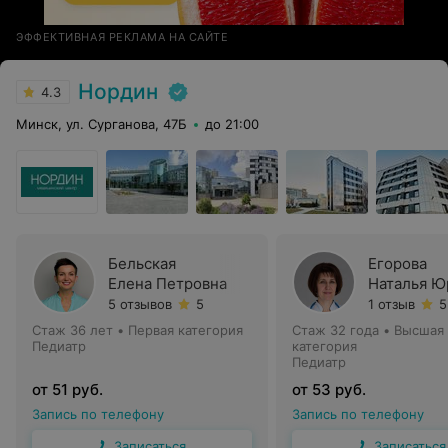
ЭФФЕКТИВНАЯ РЕКЛАМА НА САЙТЕ
Нордин
4.3
Минск, ул. Сурганова, 47Б
до 21:00
Бельская
Егорова
Елена Петровна
Наталья Ю
5 отзывов
5
1 отзыв
5
Стаж 36 лет
•
Первая категория
Стаж 32 года
•
Высшая
Педиатр
категория
Педиатр
от 51 руб.
от 53 руб.
Запись по телефону
Запись по телефону
Записаться
Записаться