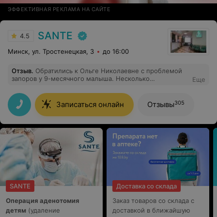
ЭФФЕКТИВНАЯ РЕКЛАМА НА САЙТЕ
SANTE
4.5
Минск, ул. Тростенецкая, 3
до 16:00
Отзыв
.
Обратились к Ольге Николаевне с проблемой
запоров у 9-месячного малыша. Несколько
Еще
специалистов до нее почему-то ничем не смогли
помочь и ограничивались советами на уровне "надо
давать больше воды". Ольга Николаевна назначила
305
Записаться онлайн
Отзывы
грамотное лечение, и проблема разрешилась. Очень
жаль, что не попали к ней раньше. Прекрасный
профессионал и добрый внимательный человек.
Огромная ей благодарность!
SANTE
Доставка со склада
Операция аденотомия
Заказ товаров со склада с
детям
(удаление
доставкой в ближайшую