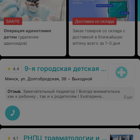
SANTE
Доставка со склада
Операция аденотомия
Заказ товаров со склада с
детям
(удаление
доставкой в ближайшую
аденоидов)
аптеку всего за 1–3 дня
9-я городская детская поликлиника
4.4
Минск, ул. Долгобродская, 39
Выходной
Отзыв
.
Замечательный педиатор ! Всегда внимательна
как к ребенку , так и к родителям.! Екатерина
Еще
Анатольевна, самый лучший врач-педиатр, с которым
мне приходилось сталкиваться. Сейчас нас
обслуживает врач педиатр Вячеслав неопытный врач
РНПЦ травматологии и ортопедии
4.1