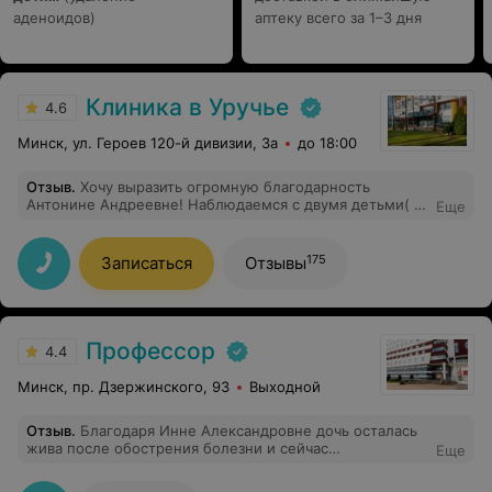
аденоидов)
аптеку всего за 1–3 дня
Клиника в Уручье
4.6
Минск, ул. Героев 120-й дивизии, 3а
до 18:00
Отзыв
.
Хочу выразить огромную благодарность
Антонине Андреевне! Наблюдаемся с двумя детьми( 3
Еще
и 11 лет) на постоянной основе уже 2,5 года, и это
действительно лучший педиатр! Антонина Андреевна,
настоящий профессионал своего дела, ни раз
175
Записаться
Отзывы
вытягивала нас из самых сложных болезней. Чуткая,
внимательная и очень грамотная! Настоящий
профессионал, который любит своих пациентов и
заботится о их здоровье!!!Спасибо огромное!❤️
Профессор
4.4
Минск, пр. Дзержинского, 93
Выходной
Отзыв
.
Благодаря Инне Александровне дочь осталась
жива после обострения болезни и сейчас
Еще
восстанавливается для нормальной жизни под ее
чутким контролем, очень тяжелый случай у нас.