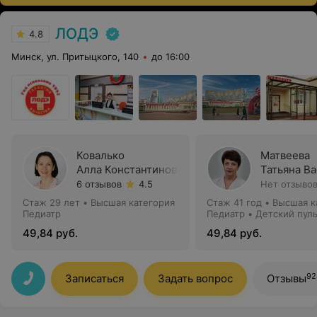
ЛОДЭ
4.8
Минск, ул. Притыцкого, 140
до 16:00
Ковалько
Матвеева
Алла Константиновна
Татьяна В
6 отзывов
4.5
Нет отзыво
Стаж 29 лет
•
Высшая категория
Стаж 41 год
•
Высшая к
Педиатр
Педиатр • Детский пул
49,84 руб.
49,84 руб.
92
Записаться
Задать вопрос
Отзывы