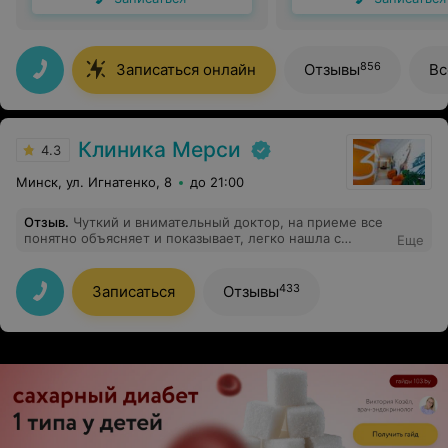
856
Записаться онлайн
Отзывы
Вс
Клиника Мерси
4.3
Минск, ул. Игнатенко, 8
до 21:00
Отзыв
.
Чуткий и внимательный доктор, на приеме все
понятно объясняет и показывает, легко нашла с
Еще
ребенком общий язык. Рад, что попали именно к
Лобачевой, после приема держим связь, нет лишних
назначений. Мария Сергеевна, если читаете, то
433
Записаться
Отзывы
спасибо вам большое! Вы врач с большой буквы!