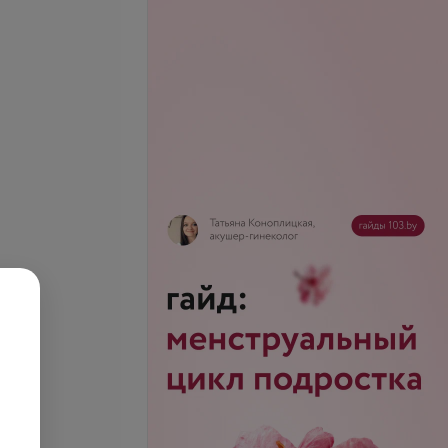
опия расширенная
Первичный прием врачом-
кардиологом детей
.
от 57 руб.
телефону
Запись по телефону
Записаться
Записаться