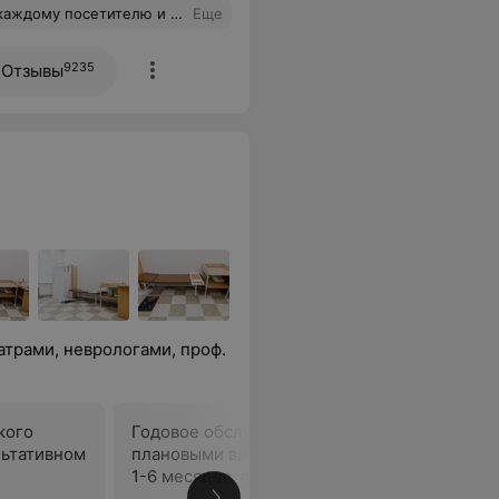
и высокий уровень компетенции
Еще
9235
Отзывы
трами, неврологами, проф.
кого
Годовое обслуживание с
Повторны
льтативном
плановыми визитами, возраст
1-6 месяцев, а/г Михановичи,
предоплата за 12 месяцев