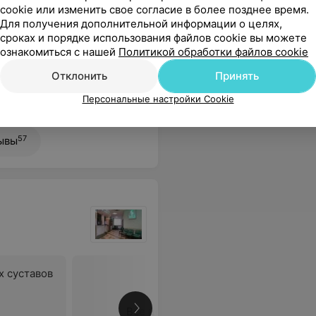
cookie или изменить свое согласие в более позднее время.
га
Консультация врача-
Консульт
Для получения дополнительной информации о целях,
детского кардиоревматолога
детского
сроках и порядке использования файлов cookie вы можете
второй квалификационной
первой к
ознакомиться с нашей
Политикой обработки файлов cookie
категории
категори
48 руб.
50 руб.
Отклонить
Принять
Персональные настройки Cookie
имо узи мы получили, на мой взгляд и консультацию. Оочень довольны приемом, спасибо!
Еще
57
ывы
 суставов
Все цены