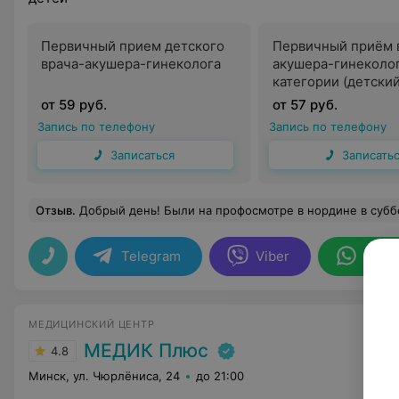
Первичный прием детского
Первичный приём 
врача-акушера-гинеколога
акушера-гинеколо
категории (детский
от 59 руб.
от 57 руб.
Запись по телефону
Запись по телефону
Записаться
Записать
Отзыв
.
Добрый день! Были на профосмотре в нордине в субботу, 28.06.25). Хочу выразить благодарность доктору ЛОРу Ленько Василисе Григорьевне! Честно говоря, я впервые видела такой осмотр у доктора данной специализации, хотя с двумя детьми посещала ни раз лора) внимательная очень , даже стих с ребенком про зеркальце учили ! От души прям спасибо ! Также огромную благодарность хочу выразить педиатру центра Ильиной Ольге Владимировне-Врач по призванию! Моему удивлению не было предела. Настолько доброго, тактичного, чуткого, легк
Telegram
Viber
What
МЕДИЦИНСКИЙ ЦЕНТР
МЕДИК Плюс
4.8
Минск, ул. Чюрлёниса, 24
до 21:00