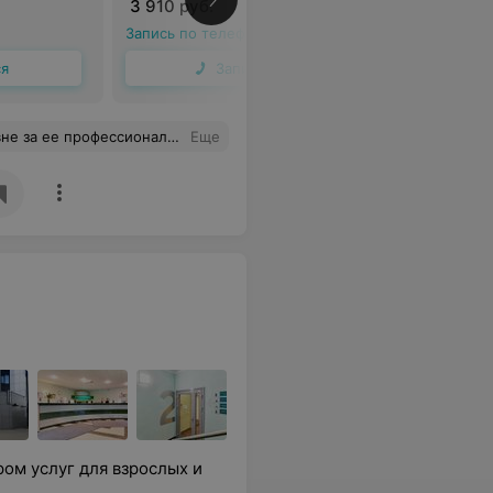
3 910 руб.
45 руб.
Запись по телефону
Запись по 
ся
Записаться
дход к ребенку. И спасибо центру за то, что там работают настоящие профессионалы!
Еще
ом услуг для взрослых и