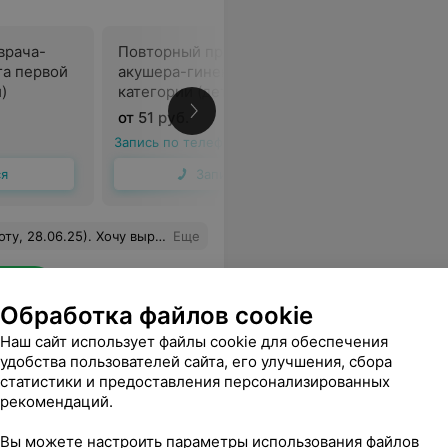
врача-
Повторный приём врача-
Вульвоск
га первой
акушера-гинеколога первой
)
категории (детский)
от 51 руб.
от 75 руб
Запись по телефону
Запись по 
ся
Записаться
ого в общении врача-педиатра я ещё не встречала. Скрупулезно, подробно провела осмотр, внимательно. На приёме никакой спешки, раздражения, безразличия от врача не ощущалось) Побольше бы таких врачей!!! Еще раз огромное спасибо!
Еще
sApp
Обработка файлов cookie
Наш сайт использует файлы cookie для обеспечения
удобства пользователей сайта, его улучшения, сбора
статистики и предоставления персонализированных
рекомендаций.
Вы можете настроить параметры использования файлов