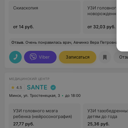
Скиаскопия
УЗИ головного моз
новорожденных
от 14 руб.
от 32,03 руб.
Отзыв
.
Очень понравилась врач, Авчинко Вера Петровна, приятно, когда человек на своем месте и занимается любимым делом. Очень приятная в общении, внимательная, все доходчиво и подробно объяснила, пом
Viber
Записаться
Отз
МЕДИЦИНСКИЙ ЦЕНТР
SANTE
4.5
Минск, ул. Тростенецкая, 3
до 18:00
УЗИ головного мозга
УЗИ тазобедренных
ребенка (нейросонография)
детям до года
27,77 руб.
25,36 руб.