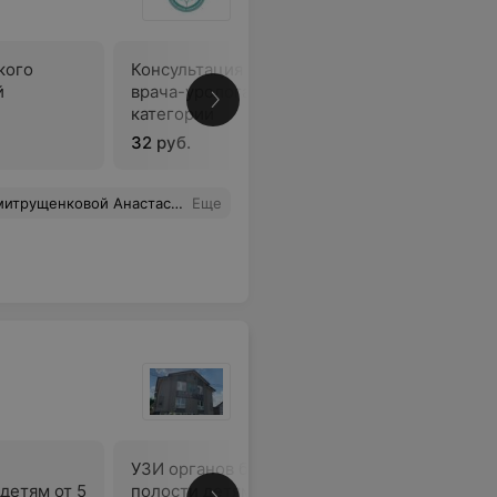
кого
Консультация детского
Консульт
й
врача-уролога 1-ой
врача-ур
категории
категори
32 руб.
35 руб.
чень важно. Всегда выслушивает жалобы и прислушивается к особенностям состояния.
Еще
УЗИ органов брюшной
УЗИ щит
детям от 5
полости детям от рождения
детям от