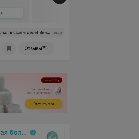
ся
подробно объяснил и помог решить проблему!
Еще
305
Отзывы
ольница