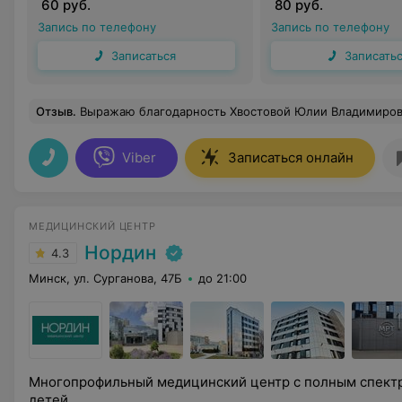
60 руб.
80 руб.
Запись по телефону
Запись по телефону
Записаться
Записать
Отзыв
.
Выражаю благодарность Хвостовой Юлии Владимировне за ее профессионализм, грамотно подобранное лечение, за ее доброе, неравнодушное сердце. Всегда поддержит и успокоит родителей и найдет по
Viber
Записаться онлайн
МЕДИЦИНСКИЙ ЦЕНТР
Нордин
4.3
Минск, ул. Сурганова, 47Б
до 21:00
Многопрофильный медицинский центр с полным спектр
детей