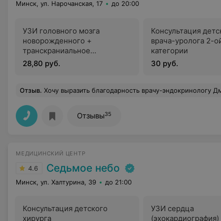
Минск, ул. Нарочанская, 17
до 20:00
УЗИ головного мозга
Консультация детс
новорожденного +
врача-уролога 2-о
транскраниальное
категории
дуплексное сканирование
28,80 руб.
30 руб.
артерий или вен основания
головного мозга
Отзыв
.
Хочу выразить благодарность врачу-эндокринологу Дмитрущенковой Анастасии за внимательность и компетентность. Анастасия индивидуально подходит к лечению ребенка, а в эндокринологии это о
35
Отзывы
МЕДИЦИНСКИЙ ЦЕНТР
Седьмое небо
4.6
Минск, ул. Халтурина, 39
до 21:00
Консультация детского
УЗИ сердца
хирурга
(эхокардиография) 