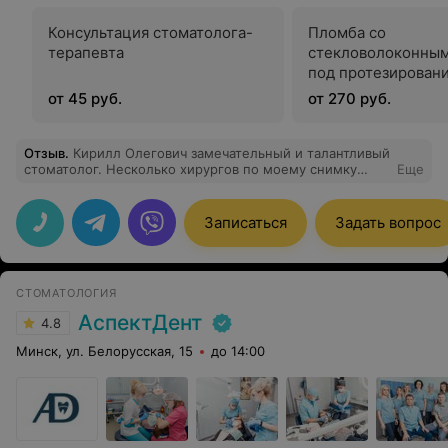
Консультация стоматолога-
Пломба со
терапевта
стекловолоконны
под протезирован
от 45 руб.
от 270 руб.
Отзыв
.
Кирилл Олегович замечательный и талантливый
стоматолог. Несколько хирургов по моему снимку
Еще
сказали что зуб (шестёрка) только под удаление. А он
предложил пролечить под микроскопом и вот спустя 9
месяцев, я узнала что с зубом всё хорошо и ничего
Записаться
Задать вопрос
удалять не нужно! Очень благодарна доктору и всем
рекомендую!
СТОМАТОЛОГИЯ
АспектДент
4.8
Минск, ул. Белорусская, 15
до 14:00