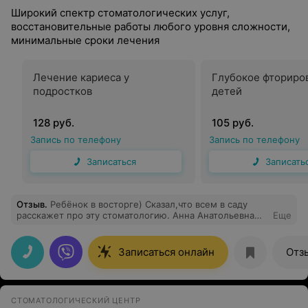
Широкий спектр стоматологических услуг,
восстановительные работы любого уровня сложности,
минимальные сроки лечения
Лечение кариеса у
Глубокое фториро
подростков
детей
128 руб.
105 руб.
Запись по телефону
Запись по телефону
Записаться
Записать
Отзыв
.
Ребёнок в восторге) Сказал,что всем в саду
расскажет про эту стоматологию. Анна Анатольевна
Еще
безумно приятный врач! Ребёнок настолько
расслабился, что лежал нога за ногу как на пляже)
Были даны рекомендации, будем ходить только сюда)
Записаться онлайн
Отз
СТОМАТОЛОГИЧЕСКИЙ ЦЕНТР