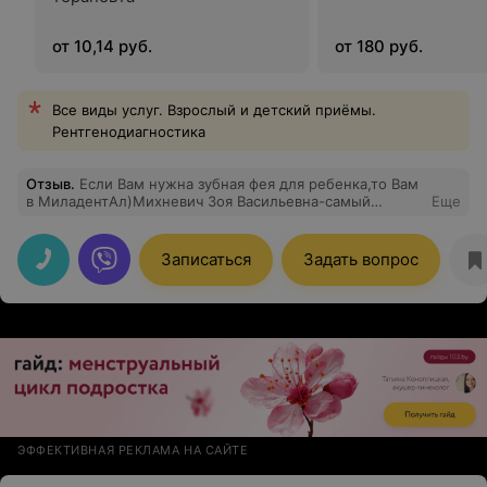
от 10,14 руб.
от 180 руб.
Все виды услуг. Взрослый и детский приёмы.
Рентгенодиагностика
Отзыв
.
Если Вам нужна зубная фея для ребенка,то Вам
в МиладентАл)Михневич Зоя Васильевна-самый
Еще
позитивный и приятный стоматолог)Ребенок всегда с
удовольствием лечит зубы)Очень рекомендую)
Записаться
Задать вопрос
ЭФФЕКТИВНАЯ РЕКЛАМА НА САЙТЕ