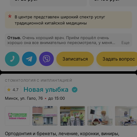
В центре представлен широкий спектр услуг
традиционной китайской медицины
Отзыв
.
Очень хороший врач. Приём прошёл очень
хорошо она все внимательно пересмотрела, у меня
Еще
проблемы с яичниками, она все рассказала.
Внимательная, приятная в общении.. Советую к ней
попасть
Записаться
Задать вопрос
СТОМАТОЛОГИЯ С ИМПЛАНТАЦИЕЙ
Новая улыбка
4.7
Минск, ул. Гало, 76
до 15:00
Ортодонтия и брекеты, лечение, коронки, виниры,