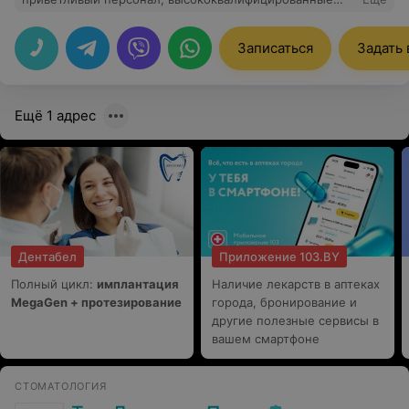
доктора!
Записаться
Задать
Ещё 1 адрес
Дентабел
Приложение 103.BY
Полный цикл:
имплантация
Наличие лекарств в аптеках
MegaGen + протезирование
города, бронирование и
другие полезные сервисы в
вашем смартфоне
СТОМАТОЛОГИЯ