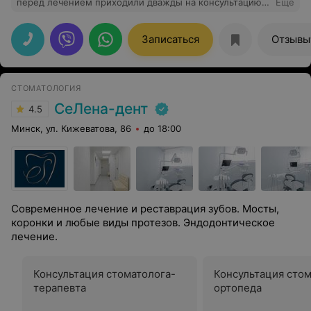
перед лечением приходили дважды на консультацию,
Еще
и хотя приходилось бывать на консультации и в других
клиниках, Но именно «белевромед» оставил самые
лучшие впечатления! Отдельное спасибо врачу-
Записаться
Отзывы
анестезиологу-Петкевичу Дмитрию Михайловичу,
который все очень понятно и терпеливо объясняет
тревожным родителям и врачу стоматологу-
Пономаренко Ирине Александровне за бережное
СТОМАТОЛОГИЯ
отношение к маленьким пациентам и их зубкам!
СеЛена-дент
4.5
Минск, ул. Кижеватова, 86
до 18:00
Современное лечение и реставрация зубов. Мосты,
коронки и любые виды протезов. Эндодонтическое
лечение.
Консультация стоматолога-
Консультация стом
терапевта
ортопеда