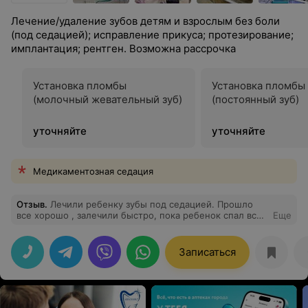
Лечение/удаление зубов детям и взрослым без боли
(под седацией); исправление прикуса; протезирование;
имплантация; рентген. Возможна рассрочка
Установка пломбы
Установка пломбы
(молочный жевательный зуб)
(постоянный зуб)
уточняйте
уточняйте
Медикаментозная седация
Отзыв
.
Лечили ребенку зубы под седацией. Прошло
все хорошо , залечили быстро, пока ребенок спал все
Еще
время приходили и спрашивали как мы. После лечения
дали дополнительные рекомендации по уходу за
зубами. На следующий День позвонили и спросили
Записаться
про состояние ребенка. Анастезиолог тоже
понравился . Все четко и по делу.