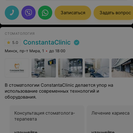
качество просто супер! Администраторов, кстати,
поменяли давно.
Записаться
Задать вопрос
СТОМАТОЛОГИЯ
ConstantaClinic
5.0
Минск, пр-т Мира, 1
до 18:00
В стоматологии ConstantaClinic делается упор на
использование современных технологий и
оборудования.
Консультация стоматолога-
Лечение кариеса
терапевта
уточняйте
уточняйте