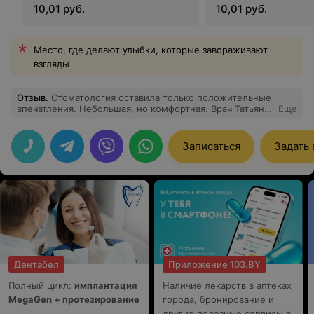
10,01 руб.
10,01 руб.
Место, где делают улыбки, которые завораживают
взгляды
Отзыв
.
Стоматология оставила только положительные
впечатления. Небольшая, но комфортная. Врач Татьяна
Еще
Михайловна очень приятная, все по факту и по делу.
Буду продолжать лечить зубы здесь)
Записаться
Задать
Дентабел
Приложение 103.BY
Полный цикл:
имплантация
Наличие лекарств в аптеках
MegaGen + протезирование
города, бронирование и
другие полезные сервисы в