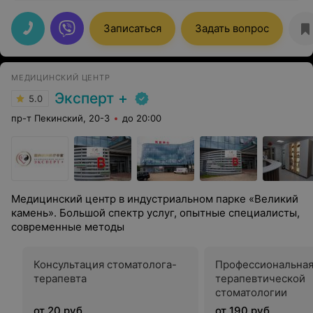
замечательный доктор! Результат лечения превзошел
мои ожидания. Благодаря ей теперь я все время
улыбаюсь
Записаться
Задать вопрос
МЕДИЦИНСКИЙ ЦЕНТР
Эксперт +
5.0
пр-т Пекинский, 20-3
до 20:00
Медицинский центр в индустриальном парке «Великий
камень». Большой спектр услуг, опытные специалисты,
современные методы
Консультация стоматолога-
Профессиональная
терапевта
терапевтической
стоматологии
от 20 руб.
от 190 руб.