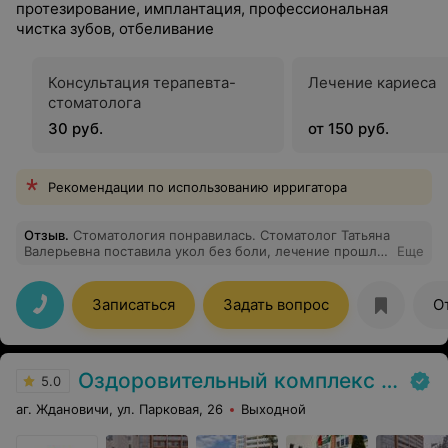
протезирование, имплантация, профессиональная
чистка зубов, отбеливание
Консультация терапевта-
Лечение кариеса
стоматолога
30 руб.
от 150 руб.
Рекомендации по использованию ирригатора
Отзыв
.
Стоматология понравилась. Стоматолог Татьяна
Валерьевна поставила укол без боли, лечение прошло
Еще
без стресса. Осталось хорошее впечатление. Буду
записываться снова.
Записаться
Задать вопрос
О
Оздоровительный комплекс Центра подготовки кадров Минлесхоза
5.0
аг. Ждановичи, ул. Парковая, 26
Выходной