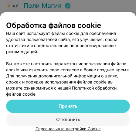
Поли Магия
4.8
Минск, пр-т Независимости, 185
до 15:00
Обработка файлов cookie
Наш сайт использует файлы cookie для обеспечения
удобства пользователей сайта, его улучшения, сбора
статистики и предоставления персонализированных
рекомендаций.
Фотоотбеливание Fläsh (одна
Фотоотбеливание F
челюсть (зона улыбки))
челюсти (зона улы
Вы можете настроить параметры использования файлов
cookie или изменить свое согласие в более позднее время.
300 руб.
600 руб.
Для получения дополнительной информации о целях,
сроках и порядке использования файлов cookie вы
можете ознакомиться с нашей
Политикой обработки
Отзыв
.
От души благодарю Фролова А.Е. Принимает в
файлов cookie
Поли Магии. За профессионализм, вежливость. Долго
Еще
искала врача стоматолога (нужно было провести
Принять
имплантацию зуба)и не разу не пожалела о своем
выборе.
Записаться
Отзывы
Отклонить
Персональные настройки Cookie
СТОМАТОЛОГИЯ