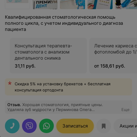
Квалифицированная стоматологическая помощь
полного цикла, с учетом индивидуального диагноза
пациента
Консультация терапевта-
Лечение кариеса с
стоматолога с анализом
фотопломбой до 1/
дентального снимка
31,11 руб.
от 158,61 руб.
Скидка 5% на установку брекетов + бесплатная
консультация ортодонта
Отзыв
.
Хорошая стоматология, приятные цены.
Удаляла зуб мудрости у Перминова Олега
Еще
Александровича, сделал все аккуратно и без боли,
врач с юмором
Записаться
Акции 