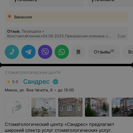
Вакансия
Отзыв
.
Посещала «
КонстантаКлиник»04.06.2025.Прекрасная клиника с
Еще
новейшим оборудованием и лучшими врачами.Хочу
выразить благодарность доктору стоматологу-
ортопеду,хирургу Рыжик Константину Борисовичу за
15
Отзывы
В
его профессионализм и золотые руки,за
безболезненную и быструю процедуру,за подробную
консультацию по поводу имплантации зубов.Успехов
Вам и благодарных пациентов.
СТОМАТОЛОГИЧЕСКИЙ ЦЕНТР
Сандрес
5.0
Минск, ул. Яна Чечота, 6
до 15:00
Стоматологический центр «Сандрес» предлагает
широкий спектр услуг стоматологических услуг.