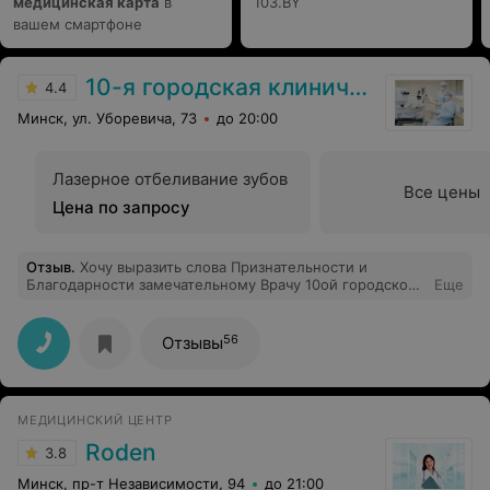
медицинская карта
в
103.BY
вашем смартфоне
10-я городская клиническая больница
4.4
Минск, ул. Уборевича, 73
до 20:00
Лазерное отбеливание зубов
Все цены
Цена по запросу
Отзыв
.
Хочу выразить слова Признательности и
Благодарности замечательному Врачу 10ой городской
Еще
клинической больницы - Вовна Дмитрию
Владимировичу!!! Дмитрий Владимирович - врач
высшей категории, высокий профессионал своего
56
Отзывы
дела, Perfect Doctor!!! Врач от Бога!!! Дмитрий
Владимирович оперировал меня 2 раза - удаление
липом на спине и варикоз ног 2ой степени правой
ноги, предстоит 3я операция - по венам ног левой
МЕДИЦИНСКИЙ ЦЕНТР
ноги. Я Очень Благодарна Дмитрию Владимировичу,
насколько мастерски и кропотливо он оперировал мне
Roden
3.8
ногу, насколько все Здорово получилось!!! 2 часа
превращал ногу в здоровую и красивую!!! Дмитрий
Минск, пр-т Независимости, 94
до 21:00