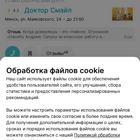
СТОМАТОЛОГИЧЕСКИЙ ЦЕНТР
Доктор Смайл
4.2
Минск, ул. Маяковского, 24
до 21:00
Отзыв
.
Когда доверяешь - это главное. Огромное
спасибо Андрею Сапуну за классную работу и
Еще
подаренное весеннее настроение.
48
Отзывы
Обработка файлов cookie
Цены:
Наш сайт использует файлы cookie для обеспечения
удобства пользователей сайта, его улучшения, сбора
Лазерное отбеливание зубов
от 403 руб.
статистики и предоставления персонализированных
Офисное отбеливание зубов
от 150 руб.
рекомендаций.
Фотоотбеливание холодным
от 250 руб.
светом
Вы можете настроить параметры использования файлов
Профессиональное
cookie или изменить свое согласие в более позднее время.
отбеливание (система
от 300 руб.
Для получения дополнительной информации о целях,
Opalescence)
сроках и порядке использования файлов cookie вы
можете ознакомиться с нашей
Политикой обработки