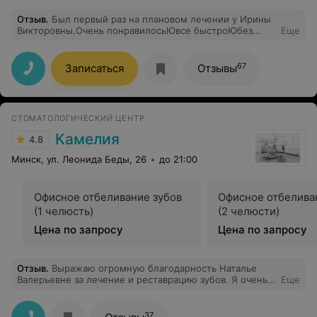
Отзыв
.
Был первый раз на плановом лечении у Ирины
Викторовны.Очень понравилосьЮвсе быстроЮбез
Еще
боли.Персонал вежливый и клиника чистая и
современная.Рекомендую.
67
Записаться
Отзывы
СТОМАТОЛОГИЧЕСКИЙ ЦЕНТР
Камелия
4.8
Минск, ул. Леонида Беды, 26
до 21:00
Офисное отбеливание зубов
Офисное отбелива
(1 челюсть)
(2 челюсти)
Цена по запросу
Цена по запросу
Отзыв
.
Выражаю огромную благодарность Наталье
Валерьевне за лечение и реставрацию зубов. Я очень
Еще
довольна вашей работой. Лучший врач! Рекомендую
37