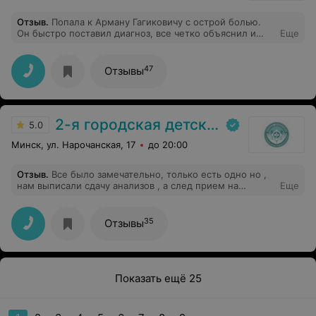
Отзыв
.
Попала к Арману Гагиковичу с острой болью.
Он быстро поставил диагноз, все четко объяснил и
Еще
буквально спас меня. Лечение прошло на удивление
комфортно и безболезненно. Чувствуется, что он —
специалист с большой буквы, который использует
47
Отзывы
современные технологии и подходы. Очень
внимательный и тактичный. После визита к нему
пропал всякий страх перед стоматологами. Огромное
спасибо! Рекомендую всем!
2-я городская детская клиническая больница
5.0
Минск, ул. Нарочанская, 17
до 20:00
Отзыв
.
Все было замечательно, только есть одно но ,
нам выписали сдачу анализов , а след прием на
Еще
апрель, если повезет .. те 3 месяца ожидания
35
Отзывы
Показать ещё 25