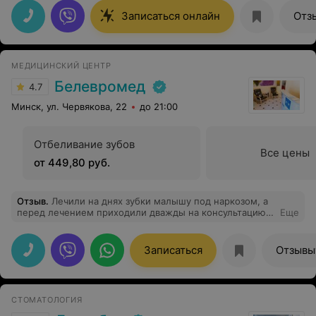
профессионал своего дела.
Записаться онлайн
Отз
МЕДИЦИНСКИЙ ЦЕНТР
Белевромед
4.7
Минск, ул. Червякова, 22
до 21:00
Отбеливание зубов
Все цены
от 449,80 руб.
Отзыв
.
Лечили на днях зубки малышу под наркозом, а
перед лечением приходили дважды на консультацию,
Еще
и хотя приходилось бывать на консультации и в других
клиниках, Но именно «белевромед» оставил самые
лучшие впечатления! Отдельное спасибо врачу-
Записаться
Отзывы
анестезиологу-Петкевичу Дмитрию Михайловичу,
который все очень понятно и терпеливо объясняет
тревожным родителям и врачу стоматологу-
Пономаренко Ирине Александровне за бережное
СТОМАТОЛОГИЯ
отношение к маленьким пациентам и их зубкам!