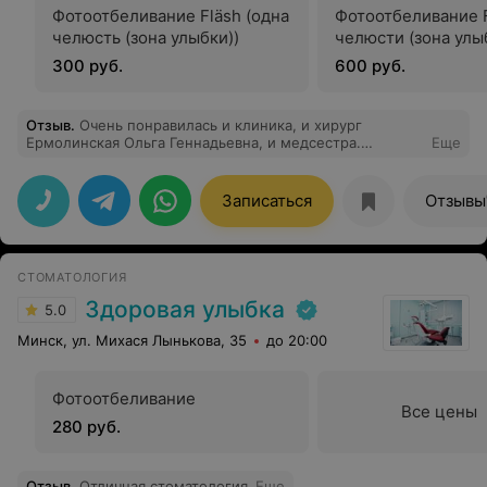
Фотоотбеливание Fläsh (одна
Фотоотбеливание F
челюсть (зона улыбки))
челюсти (зона улы
300 руб.
600 руб.
Отзыв
.
Очень понравилась и клиника, и хирург
Ермолинская Ольга Геннадьевна, и медсестра.
Еще
Прекрасное отношение к пациентам: все
прокомментировала, все процедуры обосновала,
сделала все безболезненно и быстро, подробно
Записаться
Отзывы
рассказала, что делать после визита к ней и как ее
найти в случае какой беды. Кроме всего, и поддержала
морально, и отдохнуть немного дала, и воды попить, и
таблеточку обезболивающего. Я такого еще нигде не
СТОМАТОЛОГИЯ
встречала. Рекомендую.
Здоровая улыбка
5.0
Минск, ул. Михася Лынькова, 35
до 20:00
Фотоотбеливание
Все цены
280 руб.
Отзыв
.
Отличная стоматология
Еще