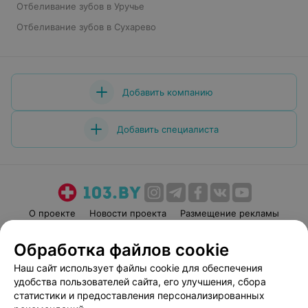
Отбеливание зубов в Уручье
Отбеливание зубов в Сухарево
Добавить компанию
Добавить специалиста
О проекте
Новости проекта
Размещение рекламы
Медицинский маркетинг
Публичный договор
Обработка файлов cookie
Пользовательское соглашение
Способы оплаты
Наш сайт использует файлы cookie для обеспечения
Вакансии
Партнеры
удобства пользователей сайта, его улучшения, сбора
Написать руководителю 103.by
статистики и предоставления персонализированных