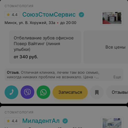
СТОМАТОЛОГИЯ
СоюзСтомСервис
4.4
Минск, ул. В. Хоружей, 33а
до 20:00
Отбеливание зубов офисное
Повер Вайтинг (линия
Все цены
улыбки)
от 340 руб.
Отзыв
.
Отличная клиника, лечим там всю семью,
никогда никаких проблем не возникало. Цена -
Еще
качество просто супер! Администраторов, кстати,
поменяли давно.
Записаться
Отзывы
СТОМАТОЛОГИЯ
МиладентАл
4.4