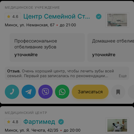
МЕДИЦИНСКОЕ УЧРЕЖДЕНИЕ
Центр Семейной Стоматологии
4.6
Минск, ул. Неманская, 67
до 21:00
Профессиональное
Домашнее отбели
отбеливание зубов
уточняйте
уточняйте
Отзыв
.
Очень хороший центр, чтобы лечить зубы всей
семьей. Первый раз записалась по рекомендации
Еще
подруги, потом уже сама всем советовала. Делают
качественно, быстро, надежно и совсем недорого.
Ставила у них пломбу, делала отбеливание.
Записаться
Консультация у них, кстати, бесплатная, что тоже
немаловажно. В общем, здорово все.
МЕДИЦИНСКИЙ ЦЕНТР
Фартимед
4.8
Минск, ул. Я. Чечота, 42/35
до 20:00