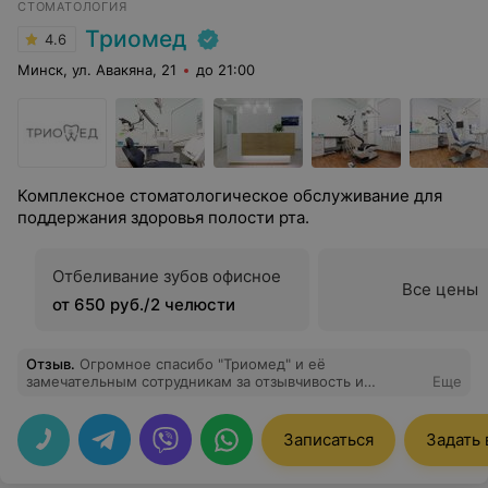
СТОМАТОЛОГИЯ
Триомед
4.6
Минск, ул. Авакяна, 21
до 21:00
Комплексное стоматологическое обслуживание для
поддержания здоровья полости рта.
Отбеливание зубов офисное
Все цены
от 650 руб./2 челюсти
Отзыв
.
Огромное спасибо "Триомед" и её
замечательным сотрудникам за отзывчивость и
Еще
профессионализм. Благодарность администратору, за
приветливость, а также стоматологу за великолепную
улыбку. Желаю всего самого хорошего всем
Записаться
Задать
сотрудникам и клинике!