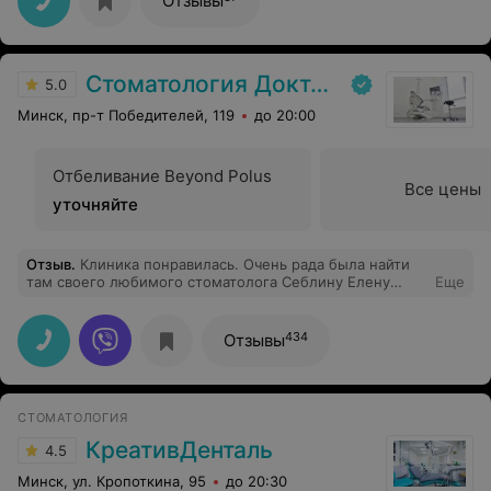
Отзывы
Стоматология Доктора Шабановича
5.0
Минск, пр-т Победителей, 119
до 20:00
Отбеливание Beyond Polus
Все цены
уточняйте
Отзыв
.
Клиника понравилась. Очень рада была найти
там своего любимого стоматолога Себлину Елену
Еще
Владимировну
434
Отзывы
СТОМАТОЛОГИЯ
КреативДенталь
4.5
Минск, ул. Кропоткина, 95
до 20:30