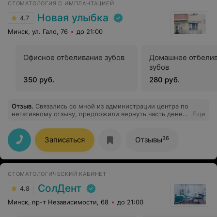
СТОМАТОЛОГИЯ С ИМПЛАНТАЦИЕЙ
этой же клинике и у этого доктора!
Новая улыбка
4.7
Минск, ул. Гало, 76
до 21:00
Офисное отбеливание зубов
Домашнее отбели
зубов
350 руб.
280 руб.
Отзыв
.
Связались со мной из администрации центра по
негативному отзыву, предложили вернуть часть денег
Еще
и извинились! Клиентоориетированы и внимательны!
36
Записаться
Отзывы
СТОМАТОЛОГИЧЕСКИЙ КАБИНЕТ
СолДент
4.8
Минск, пр-т Независимости, 68
до 21:00