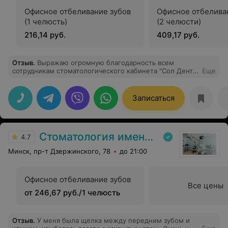
Офисное отбеливание зубов
Офисное отбелива
(1 челюсть)
(2 челюсти)
216,14 руб.
409,17 руб.
Отзыв
.
Выражаю огромную благодарность всем
сотрудникам стоматологического кабинета "Сол Дент",
Еще
соприкоснувшимся с моей проблемой и оказавшим
мне высокопрофессиональную помощь. Особая
благодарность стоматологу-ортопеду Кульбякину
Записаться
Андрею Андреевичу за чуткое и корректное
отношение не только ко мне, но и ко всем клиентам.
Стоматология имени Жадовича
4.7
Минск, пр-т Дзержинского, 78
до 21:00
Офисное отбеливание зубов
Все цены
от 246,67 руб./1 челюсть
Отзыв
.
У меня была щелка между передним зубом и