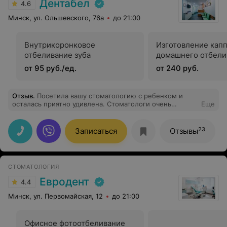
Дентабел
4.6
Минск, ул. Ольшевского, 76а
до 21:00
Внутрикоронковое
Изготовление кап
отбеливание зуба
домашнего отбели
от 95 руб./ед.
от 240 руб.
Отзыв
.
Посетила вашу стоматологию с ребенком и
осталась приятно удивлена. Стоматологи очень
Еще
дружелюбные, внимательные , лечение проводят
дольно быстро и почти безболезненно. Обязательно
вернемся к вам!
23
Записаться
Отзывы
СТОМАТОЛОГИЯ
Евродент
4.4
Минск, ул. Первомайская, 12
до 21:00
Офисное фотоотбеливание