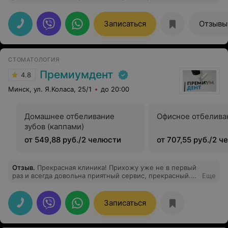
медперсонал очень вежливый и приветливый.
Стоматолог квалифицированный, на приеме все
подробно объяснил, подсказал, что лучше сделать и
Записаться
Отзывы
ответил на все мои вопросы. Спасибо!
СТОМАТОЛОГИЯ
Премиумдент
4.8
Минск, ул. Я.Коласа, 25/1
до 20:00
Домашнее отбеливание
Офисное отбелива
зубов (каппами)
от 549,88 руб./2 челюсти
от 707,55 руб./2 
Отзыв
.
Прекрасная клиника! Прихожу уже не в первый
раз и всегда довольна приятный сервис, прекрасный.
Еще
квалифицированные специалисты, приемлемые цены.
Рекомендую.
Записаться