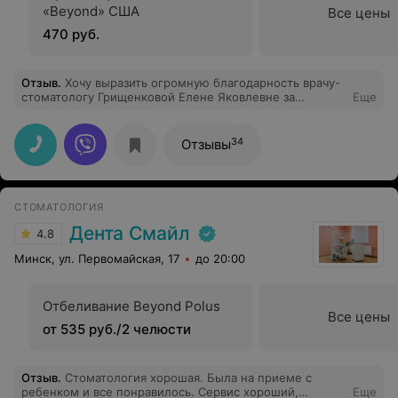
«Beyond» США
Все цены
470 руб.
Отзыв
.
Хочу выразить огромную благодарность врачу-
стоматологу Грищенковой Елене Яковлевне за
Еще
качественное безболезненное лечение зубов и
высокий уровень профессионализма! Если ищите
профессионального стоматолога, то советую
34
Отзывы
обратиться именно к ней!
СТОМАТОЛОГИЯ
Дента Смайл
4.8
Минск, ул. Первомайская, 17
до 20:00
Отбеливание Beyond Polus
Все цены
от 535 руб./2 челюсти
Отзыв
.
Стоматология хорошая. Была на приеме с
ребенком и все понравилось. Сервис хороший,
Еще