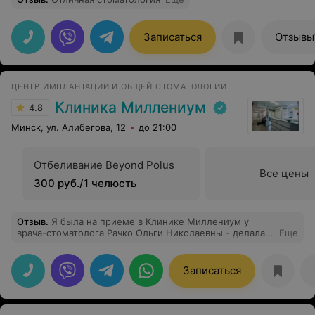
Записаться
Отзывы
ЦЕНТР ИМПЛАНТАЦИИ И ОБЩЕЙ СТОМАТОЛОГИИ
Клиника Миллениум
4.8
Минск, ул. Алибегова, 12
до 21:00
Отбеливание Beyond Polus
Все цены
300 руб./1 челюсть
Отзыв
.
Я была на приеме в Клинике Миллениум у
врача-стоматолога Рачко Ольги Николаевны - делала
Еще
проф.гигиену. Понравилось, как была сделана
процедура - безболезненно и комфортно, врач
объяснила, что по состоянию моих зубов не нужно
Записаться
делать весь полный спектр манипуляций (что сберегло
мне эмаль зубов -)) и деньги-))). Также была
проведена полная диагностика состояния всех зубов и
даны рекомендации по лечению, которое продолжу в