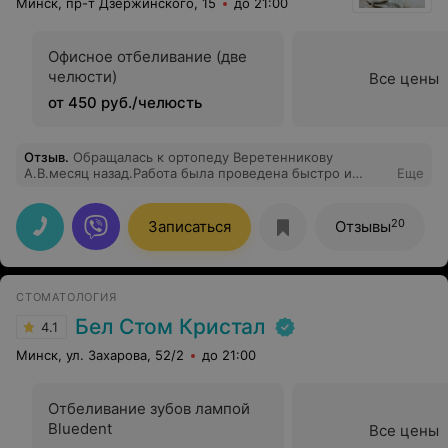
Минск, пр-т Дзержинского, 15
до 21:00
Офисное отбеливание (две
челюсти)
Все цены
от 450 руб./челюсть
Отзыв
.
Обращалась к ортопеду Веретенникову
А.В.месяц назад.Работа была проведена быстро и
Еще
качественно (протезирование).Внимательный и
компетентный доктор.Рекомендую.
20
Записаться
Отзывы
СТОМАТОЛОГИЯ
Бел Стом Кристал
4.1
Минск, ул. Захарова, 52/2
до 21:00
Отбеливание зубов лампой
Bluedent
Все цены