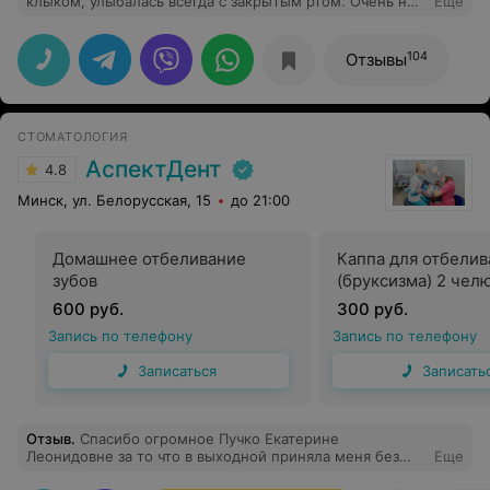
клыком, улыбалась всегда с закрытым ртом. Очень не
Еще
хотела брекеты, потому что видела как у друзей это
вызывало кучу проблем. Попала на прием к Бусел Н.А.
и всего через полгода я улыбаюсь во весь рот! Спасибо
104
Отзывы
огромное! Элайнеры это вообще спасение - не
больно, нет ограничений в питании, не нужно каждый
месяц ходить на прием к врачу, не меняется речь, и их
почти незаметно. Было небольшое натяжение в
СТОМАТОЛОГИЯ
первые дни ношения нового сета и зубы были чуть
чувствительнее пока носила сеты, но это мелочи,
АспектДент
4.8
которые точно стоят того чтобы улыбаться не
стесняясь.
Минск, ул. Белорусская, 15
до 21:00
Домашнее отбеливание
Каппа для отбелив
зубов
(бруксизма) 2 чел
600 руб.
300 руб.
Запись по телефону
Запись по телефону
Записаться
Записать
Отзыв
.
Спасибо огромное Пучко Екатерине
Леонидовне за то что в выходной приняла меня без
Еще
записи и спасла мой зуб!!! Вы -настоящий