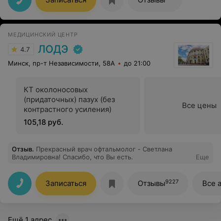
МЕДИЦИНСКИЙ ЦЕНТР
ЛОДЭ
4.7
Минск, пр-т Независимости, 58А
до 21:00
КТ околоносовых
(придаточных) пазух (без
Все цены
контрастного усиления)
105,18 руб.
Отзыв
.
Прекрасный врач офтальмолог - Светлана
Владимировна! Спасибо, что Вы есть.
Еще
9227
Записаться
Отзывы
Все 
Ещё 1 адрес