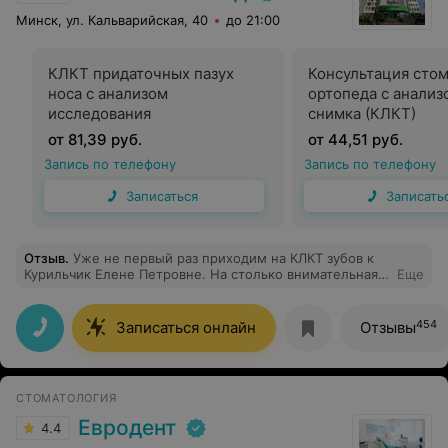
Минск, ул. Кальварийская, 40
до 21:00
КЛКТ придаточных пазух
Консультация стом
носа с анализом
ортопеда с анализ
исследования
снимка (КЛКТ)
от 81,39 руб.
от 44,51 руб.
Запись по телефону
Запись по телефону
Записаться
Записать
Отзыв
.
Уже не первый раз приходим на КЛКТ зубов к
Курильчик Елене Петровне. На столько внимательная и
Еще
вежливая. Очень приятно к ней обращаться. Спасибо
большое клинике Каскад за таких приятных
сотрудников.
454
Записаться онлайн
Отзывы
СТОМАТОЛОГИЯ
Евродент
4.4