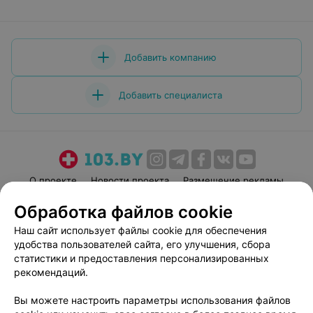
Добавить компанию
Добавить специалиста
О проекте
Новости проекта
Размещение рекламы
Медицинский маркетинг
Публичный договор
Обработка файлов cookie
Пользовательское соглашение
Способы оплаты
Наш сайт использует файлы cookie для обеспечения
Вакансии
Партнеры
удобства пользователей сайта, его улучшения, сбора
статистики и предоставления персонализированных
Написать руководителю 103.by
рекомендаций.
Написать в поддержку
Персональные настройки cookie
Вы можете настроить параметры использования файлов