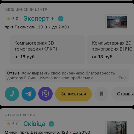
МЕДИЦИНСКИЙ ЦЕНТР
Эксперт +
5.0
пр-т Пекинский, 20-3
до 20:00
Компьютерная 3D-
Компьютерная 2D
томография (КЛКТ)
томография ВНЧС
от 16 руб.
от 13 руб.
Отзыв
.
Хочу выразить свою искреннюю благодарность
доктору Е Синь. Имела давнюю проблему с
Еще
ротаторной манжетой плеча, использовала различные
методы ее лечения, но не достигла желаемого
результата. И также был острый ахиллобурсит. После
Записаться
Отзывы
первого приема (иглоукалывание и электропунктура) у
доктора Е Синь мне сразу стало же лучше (
уменьшился болевой синдром и увеличился объем
движений в плече). Доктор Е Синь очень тщательно
СТОМАТОЛОГИЯ
подходит к сбору анамнеза пациента, внимательный,
приятный в общении. Благодарю центр Эксперт+, что
Сківіца
5.0
благодаря международному сотрудничеству мы имеем
возможность обратиться к Магистру акупунктуры
Минск, пр-т. Дзержинского, 123
до 20:00