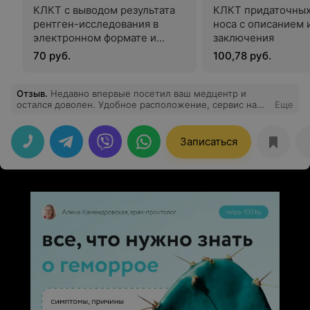
КЛКТ с выводом результата
КЛКТ придаточных
рентген-исследования в
носа с описанием 
электронном формате и
заключения
передачей электронного
70 руб.
100,78 руб.
носителя на руки
Отзыв
.
Недавно впервые посетил ваш медцентр и
остался доволен. Удобное расположение, сервис на
Еще
самом высоком уровне. Нет очередей, все
специалисты работают оперативно.
Записаться