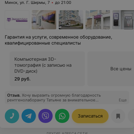
Минск, ул. Г. Ширмы, 7
до 21:00
Гарантия на услуги, современное оборудование,
квалифицированные специалисты
Компьютерная 3D-
томография (с записью на
Все цены
DVD-диск)
29 руб.
Отзыв
.
Хочу выразить огромную благодарность
рентгенолаборанту Татьяне за внимательное
Еще
отношение к пациентам, высокий профессионализм и
чуткость. Спасибо за качественный подход и внимание
к деталям!
Записаться
ДРУГИЕ АДРЕСА СЕТИ