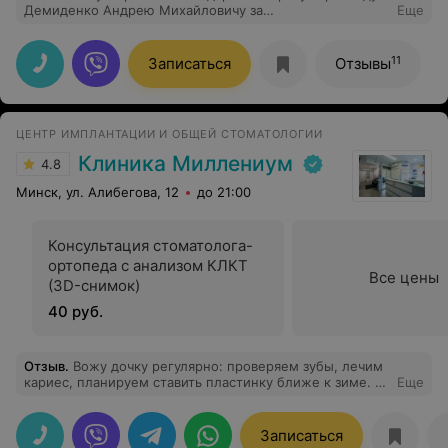
Демиденко Андрею Михайловичу за
Еще
профессиональность и чуткость. Это тот случай,когда
человек на своем месте.Спасибо большое за
прекрасное отношение и отличную работу. Желаю вам
11
Записаться
Отзывы
успехов в дальнейшей работе, адекватных клиентов и
профессионального роста.
ЦЕНТР ИМПЛАНТАЦИИ И ОБЩЕЙ СТОМАТОЛОГИИ
Клиника Миллениум
4.8
Минск, ул. Алибегова, 12
до 21:00
Консультация стоматолога-
ортопеда с анализом КЛКТ
Все цены
(3D-снимок)
40 руб.
Отзыв
.
Вожу дочку регулярно: проверяем зубы, лечим
кариес, планируем ставить пластинку ближе к зиме. За
Еще
все разы, что были в клинике, ребенок ни разу не
плакал, не боялся, а наоборот ждала, когда уже
полечат и какой же подарок ей подарят) С мужем
Записаться
также являемся постоянными пациентами и