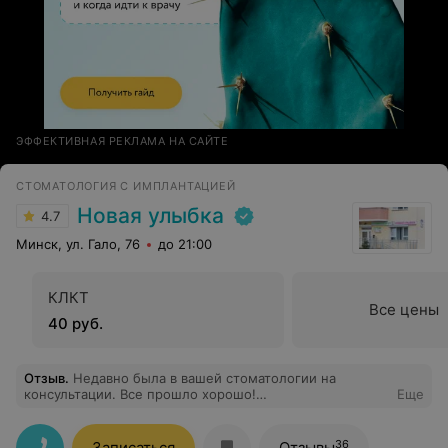
ЭФФЕКТИВНАЯ РЕКЛАМА НА САЙТЕ
СТОМАТОЛОГИЯ С ИМПЛАНТАЦИЕЙ
Новая улыбка
4.7
Минск, ул. Гало, 76
до 21:00
КЛКТ
Все цены
40 руб.
Отзыв
.
Недавно была в вашей стоматологии на
консультации. Все прошло хорошо!
Еще
Квалифицированный специалист все мне подробно
объяснил, ответил на все мои вопросы и дал
необходимые рекомендации. Спасибо!
36
Записаться
Отзывы