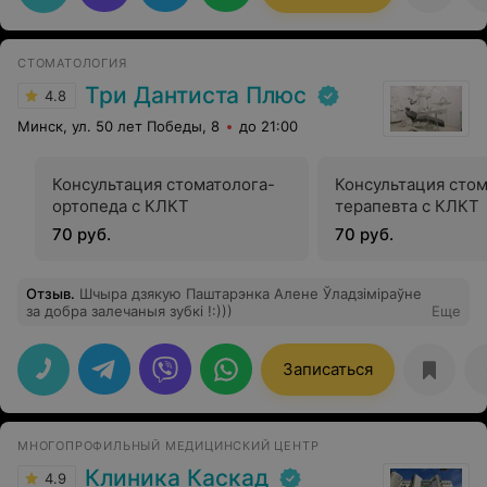
рекомендуем "Миллениум" всем друзьям/
родственникам. Все доктора, у кого довелось
побывать, оставили прекрасное впечатление и о
СТОМАТОЛОГИЯ
качестве работы, и о клинике, и о себе! Спасибо!
Три Дантиста Плюс
4.8
Минск, ул. 50 лет Победы, 8
до 21:00
Консультация стоматолога-
Консультация стом
ортопеда с КЛКТ
терапевта с КЛКТ
70 руб.
70 руб.
Отзыв
.
Шчыра дзякую Паштарэнка Алене Ўладзіміраўне
за добра залечаныя зубкі !:)))
Еще
Записаться
МНОГОПРОФИЛЬНЫЙ МЕДИЦИНСКИЙ ЦЕНТР
Клиника Каскад
4.9