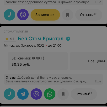
замене тазобедренного сустава. Выражаю огромную
Еще
благодарность Андрею Ивановичу за блестяще
выполненную работу. Он вернул меня к жизни без
боли! Искреняя благодарность его за
311
Записаться
Отзывы
профессионализм и отношению к работе! Прекрасные
условия пребывания в отделении создают
дополнительный бонус для быстрого востановления
после операции.
СТОМАТОЛОГИЯ
Бел Стом Кристал
4.1
Минск, ул. Захарова, 52/2
до 21:00
3D-снимок (КЛКТ)
Все цены
30,35 руб.
Отзыв
.
Добрый день! Была у вас впервые.
Замечательная стоматология, все сделали быстро,
Еще
точно по времени, результаты отдали сразу же.
Стоматология чистая, аккуратная, прием очень
комфортный. Врач ответила на интересующие
22
Отзывы
вопросы, дала рекомендации. По необходимости
запишусь снова!