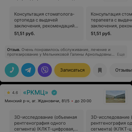
(редкому специалисту высокого класса). Очень
рекомендую.
Консультация стоматолога-
Консультация стом
ортопеда с выдачей
терапевта с выдач
заключения, рекомендаций с
заключения, реко
диагностикой снимка КЛКТ
диагностикой сни
51,51 руб.
51,51 руб.
(ОПТГ)
(ОПТГ)
Отзыв
.
Очень понравилось обслуживание, лечение и
протезирование у Мельниковой Галины Арнольдовны и
Еще
Кичкаева Артема Валерьевича
Записаться
Отзывы
«РКМЦ»
4.6
Минский р-н, аг. Ждановичи, 81/5
до 20:00
3D-исследование (объемная
3D-исследование 
рентгенография одного
рентгенография о
сегмента) (КЛКТ-цифровая,
сегмента) (КЛКТ-ц