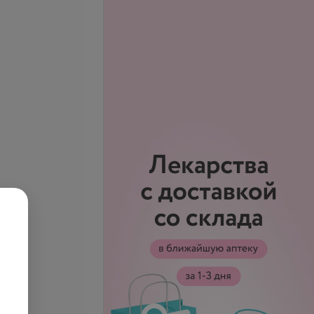
ация стоматолога-
Консультация хирурга-
а с анализом
стоматолога с анализом
ого снимка
дентального снимка