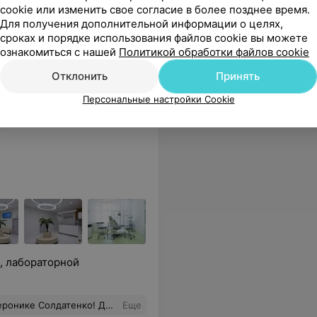
cookie или изменить свое согласие в более позднее время.
31,11 руб.
31,11 руб.
Для получения дополнительной информации о целях,
сроках и порядке использования файлов cookie вы можете
оэтому я не чувствовал сильного дискомфорта. Очень приятно попасть на прием к врачу, у которого столь трепетное отношение к пациентам
Еще
ознакомиться с нашей
Политикой обработки файлов cookie
Отклонить
Принять
ься
Персональные настройки Cookie
, лабораторной
 может иметь последствия, и задуматься нужно уже сейчас. Наконец нашла своего специалиста) Буду рекомендовать Веронику всем знакомым.
Еще