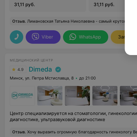
31,11 руб.
31,11 руб.
Отзыв
.
Лимановская Татьяна Николаевна - самый крутой стоматолог-хирург, настоящий профессионал своего дела! Мне нужно было удалить зуб мудрости (нижняя восьмёрка). Татьяна Николаевна перед процедурой развеяла все мои переживания. А в процессе удаления, объясняла свои действия понятным языком. Свою работу выполнила очень аккуратно, п
Viber
WhatsApp
Записат
МЕДИЦИНСКИЙ ЦЕНТР
Dimeda
4.9
Минск, ул. Петра Мстиславца, 8
до 21:00
Центр специализируется на стоматологии, гинекологии
диагностике, ультразвуковой диагностике
Отзыв
.
Хочу выразить огромную благодарность гинекологу Веронике Солдатенко! Деликатная, все подробно, а главное, понятно объясняет. На приеме у данного специалиста не было того дискомфорта, который обычно чувствуешь. Помогла с решением моей проблемы, а также гинеколог заметил то, казалось бы, что не особо важно, но в будущем