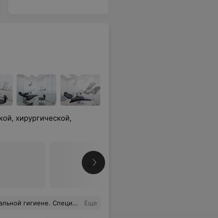
кой, хирургической,
Все цены
занной процедурой осталась вполне довольна!
Еще