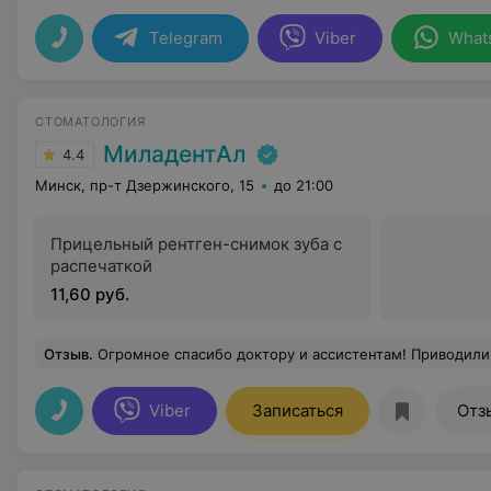
Telegram
Viber
What
СТОМАТОЛОГИЯ
МиладентАл
4.4
Минск, пр-т Дзержинского, 15
до 21:00
Прицельный рентген-снимок зуба с
распечаткой
11,60 руб.
Отзыв
.
Огромное спасибо доктору и ассистентам! Приводили дочь с серьезным кариесом, боялись паники. Но врач так ловко и весело все превратила в игру, что ребенок даже не заметил укола! Ушли с улыбкой. Чистые, современ
Viber
Записаться
Отз