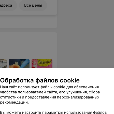
адреса
Все цены
Обработка файлов cookie
 цикла, с учетом
Наш сайт использует файлы cookie для обеспечения
удобства пользователей сайта, его улучшения, сбора
статистики и предоставления персонализированных
кого
Консультация ортопеда-
Консульт
рекомендаций.
лизом
стоматолога с анализом
ортодонт
а
дентального снимка
дентальн
Вы можете настроить параметры использования файлов