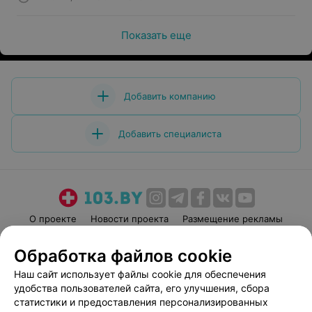
Показать еще
Добавить компанию
Добавить специалиста
О проекте
Новости проекта
Размещение рекламы
Медицинский маркетинг
Публичный договор
Обработка файлов cookie
Пользовательское соглашение
Способы оплаты
Наш сайт использует файлы cookie для обеспечения
Вакансии
Партнеры
удобства пользователей сайта, его улучшения, сбора
Написать руководителю 103.by
статистики и предоставления персонализированных