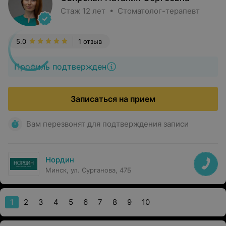
Стаж 12 лет • Стоматолог-терапевт
5.0
1 отзыв
Профиль подтвержден
Записаться на прием
Вам перезвонят для подтверждения записи
Нордин
Минск, ул. Сурганова, 47Б
1
2
3
4
5
6
7
8
9
10