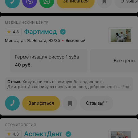
Записаться
Отзывы
пришли с зубом, который уже болел.
МЕДИЦИНСКИЙ ЦЕНТР
Фартимед
4.8
Минск, ул. Я. Чечота, 42/35
Выходной
Герметизация фиссур 1 зуба
Все цены
40 руб.
Отзыв
.
Хочу написать огромную благодарность
Дмитрию Ивановичу за очень хорошее, добросовестне
Еще
отношение к работе и пациентам. Очень довольна его
работой. 3 года уже обслуживаюсь у него и дочку
тоже привожу. Рекомендую всем знакомым!!
67
Записаться
Отзывы
СТОМАТОЛОГИЯ
АспектДент
4.8