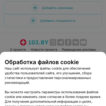
Добавить компанию
Добавить специалиста
О проекте
Новости проекта
Размещение рекламы
Медицинский маркетинг
Публичный договор
Обработка файлов cookie
Пользовательское соглашение
Способы оплаты
Наш сайт использует файлы cookie для обеспечения
Вакансии
Партнеры
удобства пользователей сайта, его улучшения, сбора
Написать руководителю 103.by
статистики и предоставления персонализированных
рекомендаций.
Написать в поддержку
Персональные настройки cookie
Вы можете настроить параметры использования файлов
Обработка персональных данных
cookie или изменить свое согласие в более позднее время.
Для получения дополнительной информации о целях,