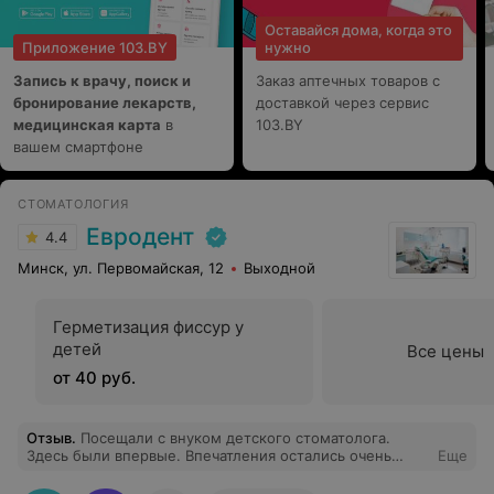
ребенок сказал, давай будем только здесь лечиться.
Оставайся дома, когда это
Подарок за смелость и хорошее поведение можно
Приложение 103.BY
нужно
выбрать по итогу из волшебной коробки. Полечили
зубы и конечно же будем здесь проходить осмотры и
Запись к врачу, поиск и
Заказ аптечных товаров с
контролировать гигиену. Огромное вам спасибо за
бронирование лекарств,
вашу нелегкую работу и такое хорошее отношение к
доставкой через сервис
детям!
медицинская карта
в
103.BY
вашем смартфоне
СТОМАТОЛОГИЯ
Евродент
4.4
Минск, ул. Первомайская, 12
Выходной
Герметизация фиссур у
детей
Все цены
от 40 руб.
Отзыв
.
Посещали с внуком детского стоматолога.
Здесь были впервые. Впечатления остались очень
Еще
хорошие. Особенно хотелось поблагодарить
администратора Татьяну Зензину. Ребенок очень