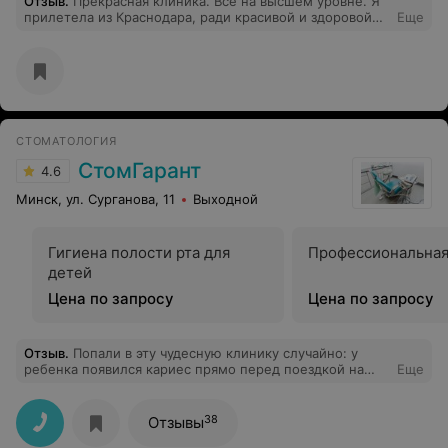
Отзыв
.
Прекрасная клиника. Всё на высшем уровне. Я
прилетела из Краснодара, ради красивой и здоровой
Еще
улыбки что только не сделаешь)) Цены просто
шикарные! Нигде таких нет!!! Пришлось конечно
полетать туда-обратно и сейчас я широко улыбаюсь
прекрасными белоснежными зубами теперь уже не
стесняюсь. Еще раз спасибо всему персоналу за такой
теплый прием.
СТОМАТОЛОГИЯ
СтомГарант
4.6
Минск, ул. Сурганова, 11
Выходной
Гигиена полости рта для
Профессиональная
детей
Цена по запросу
Цена по запросу
Отзыв
.
Попали в эту чудесную клинику случайно: у
ребенка появился кариес прямо перед поездкой на
Еще
отдых и пришлось экстренно искать клинику, где
смогут принять маленького пациента и лечить без
седации. Дело осложнялось еще и тем, что это был
38
Отзывы
первый опыт лечения зубов! Наш доктор, Девятникова