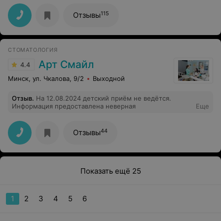
хорошем качестве .Хорошо ,что есть ещё такие
барахлит.Врач,не понравилась вообще,с ребенком
квалифицированные специалисты .Спасибо большое
никакого контакта.Никакого подхода не было.Открой
115
Отзывы
рот и всё,более того сама бы к таком врачу не села! за
5мин=35р
СТОМАТОЛОГИЯ
Арт Смайл
4.4
Минск, ул. Чкалова, 9/2
Выходной
Отзыв
.
На 12.08.2024 детский приём не ведётся.
Информация предоставлена неверная
Еще
44
Отзывы
Показать ещё 25
1
2
3
4
5
6