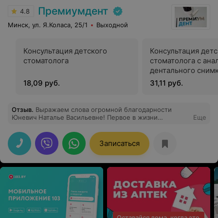
Премиумдент
4.8
Минск, ул. Я.Коласа, 25/1
Выходной
Консультация детского
Консультация детс
стоматолога
стоматолога с ана
дентального сним
18,09 руб.
31,11 руб.
Отзыв
.
Выражаем слова огромной благодарности
Юневич Наталье Васильевне! Первое в жизни
Еще
посещение стоматолога и лечение зубика у ребенка
прошло в атмосфере доброжелательности,
спокойствия и комфорта. За секунду был установлен
Записаться
контакт с ребенком, который сохранялся на
протяжении всего приема. Любые действия и
манипуляции проводились в легкой игровой форме.
Ребенку вручили красивый диплом. Мы получили
ответы на все интересующие вопросы о гигиене
полости рта и профилактике кариеса у детей. Ребенок
счастлив) Родители довольны! Теперь только к вам!
СПАСИБО ВАМ ОГРОМНОЕ!
Оставайся дома, когда это