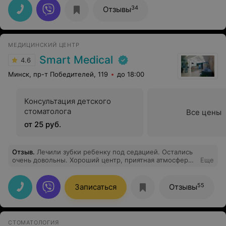
боялся лечить зубы, но она как хороший детский
34
Отзывы
психолог побеседовала и с ним. И он поборов свой
страх и с настроением пошел к врачу. Радует что
отношение к лиентам и уровень обслуживания
высокий. У врача все прошло без слез. Спасибо вам.
МЕДИЦИНСКИЙ ЦЕНТР
Smart Medical
4.6
Минск, пр-т Победителей, 119
до 18:00
Консультация детского
стоматолога
Все цены
от 25 руб.
Отзыв
.
Лечили зубки ребенку под седацией. Остались
очень довольны. Хороший центр, приятная атмосфера,
Еще
прекрасные специалисты. Спасибо Вам!
55
Записаться
Отзывы
СТОМАТОЛОГИЯ