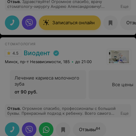
Отзыв
.
Здравствуйте! Огромное спасибо, врачу
стоматологу-хирургу Андрею Александровичу!
Еще
Спасибо, за Вашу шикарную работу. Приходили с
ребенком 7 лет (опухшая щека, десна вздулась)
пришлось удалять молочный зуб. Врач и медсестра
Записаться онлайн
Отз
прекрасно общались с ребенком. Все манипуляции
делали аккуратно и подробно всё объясняли. Вырвали
зуб, ребенок не плакал! Я очень рада, что попали в
этот центр. Администратору тоже большое спасибо,
СТОМАТОЛОГИЯ
что быстро записала нас!
Виодент
4.5
Минск, пр-т Независимости, 185
до 21:00
Лечение кариеса молочного
зуба
Все цены
от 90 руб.
Отзыв
.
Огромное спасибо, профессионалы с большой
буквы. Прекрасный подход к ребенку. Всего самого
Еще
наилучшего
84
Отзывы