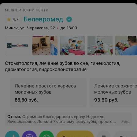
МЕДИЦИНСКИЙ ЦЕНТР
Белевромед
4.7
Минск, ул. Червякова, 22
до 18:00
Стоматология, лечение зубов во сне, гинекология,
дерматология, гидроколонотерапия
Лечение простого кариеса
Лечение сложного
молочных зубов
молочных зубов
85,80 руб.
93,60 руб.
Отзыв
.
Огромная благодарность врачу Надежде
Вячеславовне. Лечили 7-летнему сыну зубы, просто
Еще
поразило насколько мягко, терпеливо врач и
медсестра общались с ребенком. При этом работают
очень аккуратно, он ни разу даже не пикнул, хотя