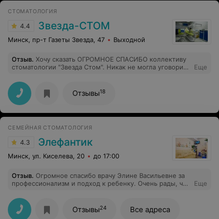
СТОМАТОЛОГИЯ
Звезда-СТОМ
4.4
Минск, пр-т Газеты Звезда, 47
Выходной
Отзыв
.
Хочу сказать ОГРОМНОЕ СПАСИБО коллективу
стоматологии "Звезда Cтом". Никак не могла уговорить
Еще
мужа полечить зубы, боится и всё тут! Наконец
затащила его и очень рада, что именно к вам! Всё
прошло отлично, зубы полечили, муж остался
18
Отзывы
доволен. Теперь мы точно знаем куда обращаться за
помощью в следующий раз! Желаем вам успехов и
процветания!!!
СЕМЕЙНАЯ СТОМАТОЛОГИЯ
Элефантик
4.3
Минск, ул. Киселева, 20
до 17:00
Отзыв
.
Огромное спасибо врачу Элине Васильевне за
профессионализм и подход к ребенку. Очень рады, что
Еще
нашли такого врача. Также довольны и клиникой.
Администраторы вежливы. Рекомендую!
24
Отзывы
Все адреса