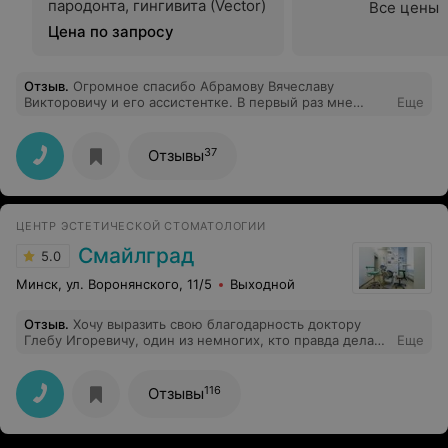
пародонта, гингивита (Vector)
Все цены
Цена по запросу
Отзыв
.
Огромное спасибо Абрамову Вячеславу
Викторовичу и его ассистентке. В первый раз мне
Еще
удаляли зуб мудрости, было очень страшно, но врач
очень располагает к себе, все волнение прошло
практически сразу. Процедура прошла абсолютно
37
Отзывы
безболезненно и как мне показалось довольно быстро.
После удаления получила все инструкции и памятку
как быть дальше.
ЦЕНТР ЭСТЕТИЧЕСКОЙ СТОМАТОЛОГИИ
Смайлград
5.0
Минск, ул. Воронянского, 11/5
Выходной
Отзыв
.
Хочу выразить свою благодарность доктору
Глебу Игоревичу, один из немногих, кто правда делает
Еще
на совесть, с которым не страшно и результат всегда
радует.
116
Отзывы