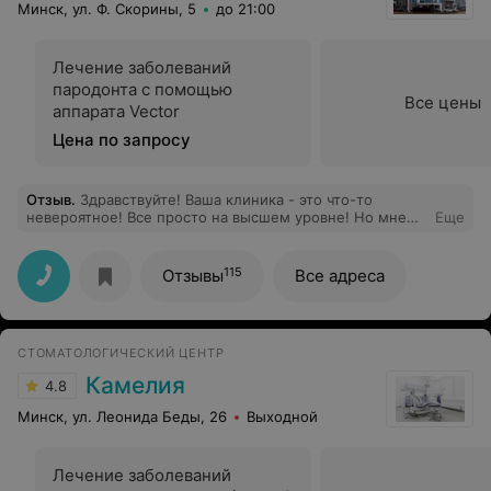
Минск, ул. Ф. Скорины, 5
до 21:00
Лечение заболеваний
пародонта с помощью
Все цены
аппарата Vector
Цена по запросу
Отзыв
.
Здравствуйте! Ваша клиника - это что-то
невероятное! Все просто на высшем уровне! Но мне
Еще
бы очень хотелось отметить как специалиста врача-
терапевта Пулко Любовь Николаевну. Это самый
добросовестный, чуткий и милый врач, у которого я
115
Отзывы
Все адреса
когда-либо была. Она без проблем все рассказывает,
наглядно показывает проблемы, которые есть,
используя фотоаппарат (это очень круто!) и с
удовольствием отвечает на любые вопросы. Но самое
СТОМАТОЛОГИЧЕСКИЙ ЦЕНТР
главное, что Любовь отличный специалист, который
полностью отдает себя своей работе и делает это
Камелия
4.8
очень и очень качественно. Хочу выразить ей
огромную благодарность за ее труд и
Минск, ул. Леонида Беды, 26
Выходной
профессионализм! А еще, мне кажется, я наконец-то
нашла своего стоматолога :) Однозначно рекомендую
всем клинику STOMARUS и доктора Пулко Любовь
Лечение заболеваний
Николаевну!