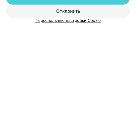
Добавить специалиста
Отклонить
Персональные настройки Cookie
О проекте
Новости проекта
Размещение рекламы
Медицинский маркетинг
Публичный договор
Пользовательское соглашение
Способы оплаты
Вакансии
Партнеры
Написать руководителю 103.by
Написать в поддержку
Персональные настройки cookie
Обработка персональных данных