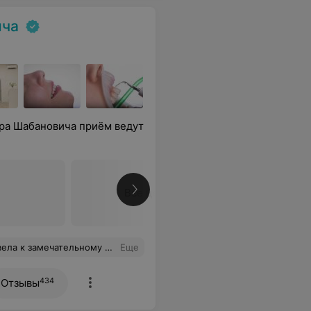
ича
ра Шабановича приём ведут
Все цены
огла, что в РБ есть такие выдающиеся врачи и клиника! Теперь клиника Александра Бекировича-мой второй дом. Дом, где Александр Олегович и его ассистент Наталия(потрясающая!) творят чудеса! Спасибо, что делаете меня и других пациентов счастливыми!
Еще
434
Отзывы