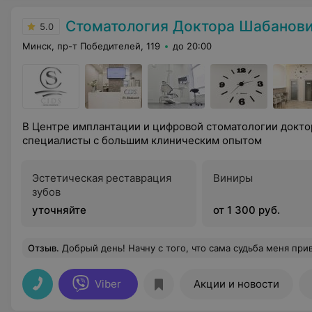
Стоматология Доктора Шабанов
5.0
Минск, пр-т Победителей, 119
до 20:00
В Центре имплантации и цифровой стоматологии докто
специалисты с большим клиническим опытом
Эстетическая реставрация
Виниры
зубов
уточняйте
от 1 300 руб.
Отзыв
.
Добрый день! Начну с того, что сама судьба меня привела к замечательному доктору Александру Олеговичу! Выдающийся профессионал с изумительными человеческими качествами! Каждый раз находясь в его кабинете я с восторгом жду следующую манипуляцию! Сразу обозначу, что мой случай-это случай лечения установки керамики установка имплантанта удаления кисты чистка отбеливание и внимание, удаление 5 зубов! Я могу часами рассказывать про Александра Олеговича и все новейшие методики которыми обладает клиника Александра Бекировича! Я долгое время прожила в США, но никогда и поверить не м
Viber
Акции и новости