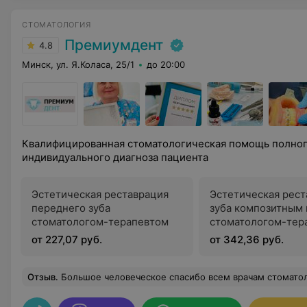
СТОМАТОЛОГИЯ
Премиумдент
4.8
Минск, ул. Я.Коласа, 25/1
до 20:00
Квалифицированная стоматологическая помощь полного
индивидуального диагноза пациента
Эстетическая реставрация
Эстетическая рест
переднего зуба
зуба композитным
стоматологом-терапевтом
стоматологом-тер
от 227,07 руб.
от 342,36 руб.
Отзыв
.
Большое человеческое спасибо всем врачам стоматологии «Премиумдент», которые комплексно работали над моими зубами. Некоторые получилось вылечить, два пришлось вырвать и поставить импланты (киста была). И еще косметические процедуры. Но оно все того однозначно стоило, потому что впервые за много лет мне нравится, как выглядит моя улыбка. Им