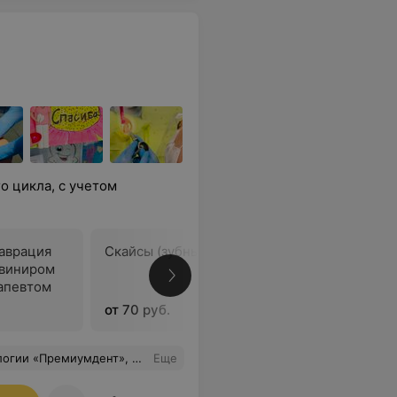
 цикла, с учетом
аврация
Скайсы (зубные стразы)
Винир ке
 виниром
ортопед
апевтом
от 70 руб.
от 900,0
енно что полностью здоровая и красивая. В ближайшее время еще планирую заняться прикусом, соберусь морально и приду к вам за следующим этапом!
Еще