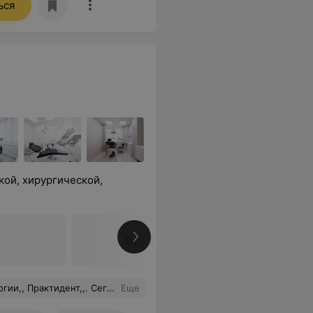
ься
кой, хирургической,
Все цены
, о которых пишут (отторжение и т. п.). Это говорит только о высоком мастерстве хирурга! В итоге, я через небольшой промежуток времени, даже не сомневаясь, приезжаю снова, делать импланты и зубки на нижнюю челюсть. И выбираю только коллектив и стоматологию,, Практидент,,,. Спасибо вам огромное!!!
Еще