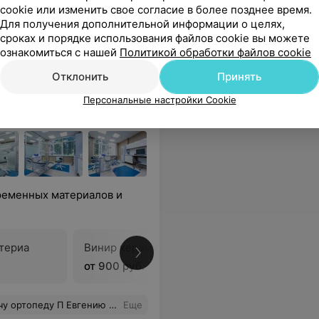
cookie или изменить свое согласие в более позднее время.
ься
Для получения дополнительной информации о целях,
сроках и порядке использования файлов cookie вы можете
ознакомиться с нашей
Политикой обработки файлов cookie
Отклонить
Принять
Персональные настройки Cookie
ременных материалов и
териа
Винир керамический E-Max
В
от 900 руб.
и приятную атмосферу во время всего периода лечения!
Еще