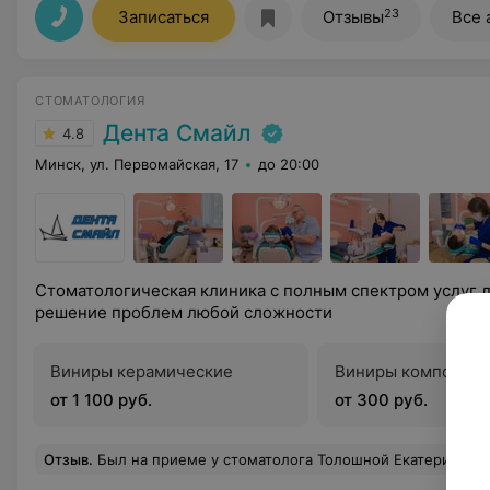
23
Записаться
Отзывы
Все 
СТОМАТОЛОГИЯ
Дента Смайл
4.8
Минск, ул. Первомайская, 17
до 20:00
Стоматологическая клиника с полным спектром услуг д
решение проблем любой сложности
Виниры керамические
Виниры композитн
от 1 100 руб.
от 300 руб.
Отзыв
.
Был на приеме у стоматолога Толошной Екатерины Александровны, приняли без предварительной записи по острой боли, в итоге оперативно и безболезне