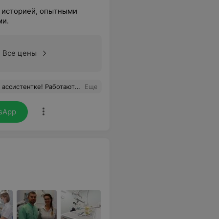
 историей, опытными
ми.
Все цены
сле пролетает незаметно и с минимумом возможного дискомфорта!
Еще
sApp