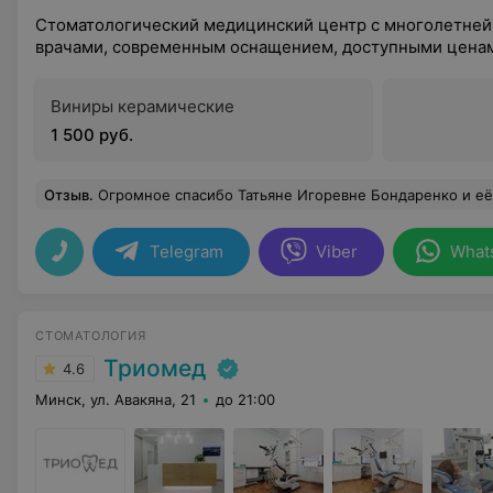
Стоматологический медицинский центр с многолетней
врачами, современным оснащением, доступными цена
Виниры керамические
1 500 руб.
Отзыв
.
Огромное спасибо Татьяне Игоревне Бондаренко и её ассистентке! Работают чётко, быстро, умело, в то же время с добротой и вниманием. Время в кре
Telegram
Viber
What
СТОМАТОЛОГИЯ
Триомед
4.6
Минск, ул. Авакяна, 21
до 21:00