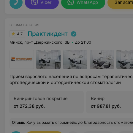
Viber
WhatsApp
Записат
СТОМАТОЛОГИЯ
Практикдент
4.7
Минск, пр-т Дзержинского, 3Б
до 21:00
Прием взрослого населения по вопросам терапевтичес
ортопедической и ортодонтической стоматологии
Виниринговое покрытие
Винир
от 272,38 руб.
от 987,81 руб.
Отзыв
.
Хочу выразить огромнейшую благодарность стоматологии,, Практидент,,. Сегодня я еду домой с новыми зубками на 6 имплантах. Такой красоты у меня и по жизни не было. Зубки ровненькие, красивые, все было сделано по моему желанию, и очень качественно! А еще за эти полтора года установки и имплантации, коллектив согревал своим дружелюбием, улыбкой(девочки на ресепшен), профессионализмом и талантом(врачи). Огромная благодарность и поклон Грудина В. А. Внимательный, профессионал с большой буквы, сделал слепки и до конца вел установку коронок, учитывая все пожелания и просьбы, чтобы улыбка была красивой. Артемова А. А.идеально установила импланты и вела до приживления, и ни разу не было проблем