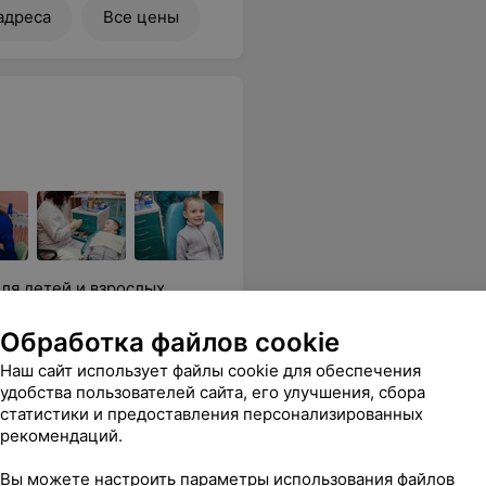
адреса
Все цены
ля детей и взрослых,
Обработка файлов cookie
ые
Наш сайт использует файлы cookie для обеспечения
Все цены
удобства пользователей сайта, его улучшения, сбора
статистики и предоставления персонализированных
рекомендаций.
нно удалила "8", хотя я очень сомневался и не хотел. Спасибо.
Еще
Вы можете настроить параметры использования файлов