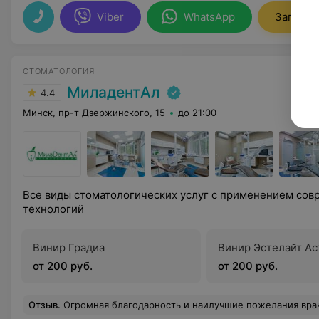
Viber
WhatsApp
Записат
СТОМАТОЛОГИЯ
МиладентАл
4.4
Минск, пр-т Дзержинского, 15
до 21:00
Все виды стоматологических услуг с применением сов
технологий
Винир Градиа
Винир Эстелайт Ас
от 200 руб.
от 200 руб.
Отзыв
.
Огромная благодарность и наилучшие пожелания врачу ортопеду П Евгению Николаевичу за профессиональный современный подход 