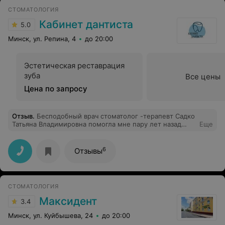
СТОМАТОЛОГИЯ
Кабинет дантиста
5.0
Минск, ул. Репина, 4
до 20:00
Эстетическая реставрация
зуба
Все цены
Цена по запросу
Отзыв
.
Бесподобный врач стоматолог -терапевт Садко
Татьяна Владимировна помогла мне пару лет назад
Еще
преодолеть страх лечить зубы!Хорошие
цены,вежливый персонал!Прекрасная клиника
"Кабинет Дантиста"в Минске! Я рекомендую!:)
6
Отзывы
СТОМАТОЛОГИЯ
Максидент
3.4
Минск, ул. Куйбышева, 24
до 20:00