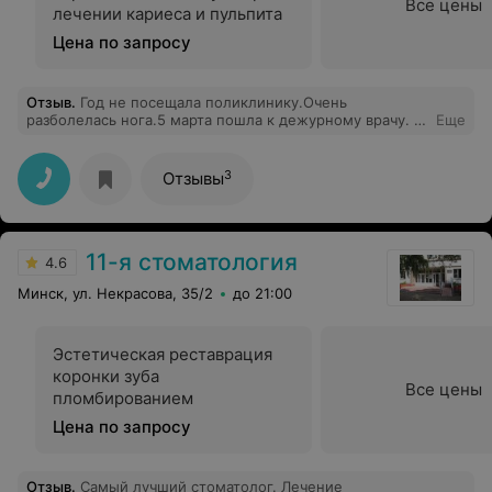
Все цены
лечении кариеса и пульпита
Цена по запросу
Отзыв
.
Год не посещала поликлинику.Очень
разболелась нога.5 марта пошла к дежурному врачу. В
Еще
поликлинике тихо народу нет, обрадовалась. Первое,
что услышала от врача, почему пришли сегодня,надо
приходить в рабочие дни.Вот такое отнашение к
3
Отзывы
пациентам.
11-я стоматология
4.6
Минск, ул. Некрасова, 35/2
до 21:00
Эстетическая реставрация
коронки зуба
Все цены
пломбированием
Цена по запросу
Отзыв
.
Самый лучший стоматолог. Лечение