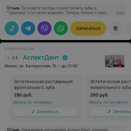
Отзыв
.
По совету сестры пошёл лечить зубы в
"Триомед" и остался доволен. Теперь только к ним
Еще
если что-то с зубами. За 5 лет был у ребят 3 раза.
Администраторы приветливые и отвечают на все
интересующие вопросы. Получалось так, что попадал к
Записаться
разным стоматологам, и могу сказать, что все они
делают работу качественно и без нареканий. Буду
продолжать ходить только сюда!
СТОМАТОЛОГИЯ
АспектДент
4.8
Минск, ул. Белорусская, 15
до 21:00
Эстетическая реставрация
Эстетическая рес
фронтального зуба
жевательного зуба
280 руб.
290 руб.
Запись по телефону
Запись по телефону
Записаться
Записать
Отзыв
.
Уважаемые сотрудники АспектДент, дорогие