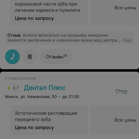
коронковой части зуба при
Все цены
лечении кариеса и пульпита
Цена по запросу
Отзыв
.
Хотела записаться на промывку миндалин
(имеется заключение и назначение врача мед.центра)
Еще
на что мне ответили, что назначает промывку наш врач
на консультации. Я попросила записать меня на
консультацию (платную) к врачу, на что мне ответили:
14
Отзывы
"Если вы у нас не обслуживаетесь, то и платную услугу
врач не оказывает". Ну что я могу сказать на это - СССР
отдыхает....
СТОМАТОЛОГИЯ
Дентал Плюс
3.7
Минск, ул. Неманская, 50
до 21:00
Эстетическая реставрация
переднего зуба
Все цены
Цена по запросу