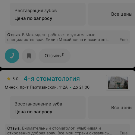
Реставрация зубов
Все цены
Цена по запросу
Отзыв
.
В Максидент работает изумительные
специалисты: врач Лилия Михайловна и ассистент
Еще
Ирина. Не смотря на мой букет проблем (пульпит и
периодонтит) Лилия Михайловна сумела спасти мой
зуб. Хотя лечение было довольно длительным, но оно
11
Отзывы
было успешным. Лилия Михайловна регулярно
справлялась о моем самочувствии между приемами,
что давало силы, чтобы не сдаваться. Совместно с
Игорем Григорьевичем было подобрано параллельно
4-я стоматология
эффективное медикаментозное лечение. Я очень
5.0
благодарна всему персоналу Максидента и
Минск, пр-т Партизанский, 112А
до 21:00
рекомендую лечить зубы именно здесь.
Восстановление зуба
Все цены
Цена по запросу
Отзыв
.
Внимательный стоматолог, улыбчивая и
откровенно добрая врач. Все мои страхи оказались
Еще