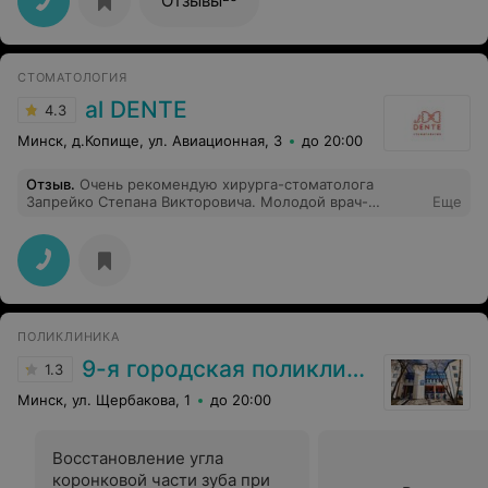
Отзывы
врача,ещё полчаса не вызывал,итог 1.5 часа на
удоление зуба,отсюда и очередь,кашмар.
СТОМАТОЛОГИЯ
al DENTE
4.3
Минск, д.Копище, ул. Авиационная, 3
до 20:00
Отзыв
.
Очень рекомендую хирурга-стоматолога
Запрейко Степана Викторовича. Молодой врач-
Еще
профессионал, удаление зуба ребенку на ура!. Без
боли и слез. Правильный бережный подход,
профессиональная подготовка ребенка. Ребенок
теперь не боится посещать стоматолога. Мы очень
довольны. Огромное спасибо!
ПОЛИКЛИНИКА
9-я городская поликлиника
1.3
Минск, ул. Щербакова, 1
до 20:00
Восстановление угла
коронковой части зуба при