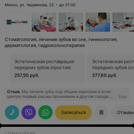
Минск, ул. Червякова, 22
до 21:00
Стоматология, лечение зубов во сне, гинекология,
дерматология, гидроколонотерапия
Эстетическая реставрация
Эстетическая рес
передних зубов (простая)
передних зубов (с
257,50 руб.
277,60 руб.
Отзыв
.
Мы лечили зубы под общим наркозом в этом
центре первый раз,мы проживаем в другом городе.
Еще
Выбирал я центр долго, основным стало то, что в этой
клинике зубы под наркозом лечат уже давно.В день
операции мы приехали , с нами поговорил
Записаться
Отзывы
анестезиолог, врач-стоматолог осмотрела,так же у нас
была совместная консультация с ортодонтом. Наркоз
продолжался около часа, за это время нам вылечили 5
зубов, удалили несколько. После того, как ребенок
СТОМАТОЛОГИЯ