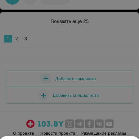
бояться посещать стоматолога. Отдельно спасибо
Ирине Леонидовне Бобковой, просто прекрасный
специалист. Удачи Вам и послушных и адекватных
пациентов!
Показать ещё 25
1
2
3
Добавить компанию
Добавить специалиста
О проекте
Новости проекта
Размещение рекламы