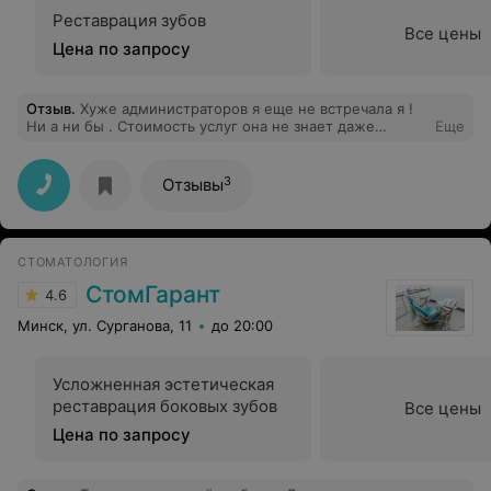
Реставрация зубов
Все цены
Цена по запросу
Отзыв
.
Хуже администраторов я еще не встречала я !
Ни а ни бы . Стоимость услуг она не знает даже
Еще
приблизительно . Понятно что зависит от объема ,но
знать же от скольки до скольки цена варьируется ты
же должна ,если ты администратор . Ответ : Я не могу
3
Отзывы
подсказать ,ну максимально странный! А кто должен
подсказать ответ ,тот кто лечил у вас уже лечил зубы ?
СТОМАТОЛОГИЯ
СтомГарант
4.6
Минск, ул. Сурганова, 11
до 20:00
Усложненная эстетическая
реставрация боковых зубов
Все цены
Цена по запросу