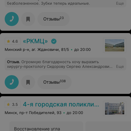
безболезненное. Зубки теперь идеальные.
Еще
23
Отзывы
«РКМЦ»
4.6
Минский р-н, аг. Ждановичи, 81/5
до 20:00
Отзыв
.
Огромную благодарность хочу выразить
хирургу-проктологу Сидорову Сергею Александровичу
Еще
и всей бригаде мед персонала. Операция 10 июня.
Доктор Сергей Александрович - профессионал с
большой буквы и очень внимательный,
338
Отзывы
доброжелательный, тактичный и приятный доктор.
Внимание и поддержка доктора, детально объяснение
всего, что предстоит и чёткие рекомендации
позволили успешно и спокойно все сделать.
4-я городская поликлиника
Благодарю анастезиолога Павла Александровича,
3.5
который беседовали до операции. Прекрасная
Минск, пр-т Победителей, 93
до 20:00
обстановка, очень вежливый тактичный персонал
Центра. Наилучшие пожелания успехов и ещё раз
'Спасибо БОЛЬШОЕ' за все
Восстановление угла