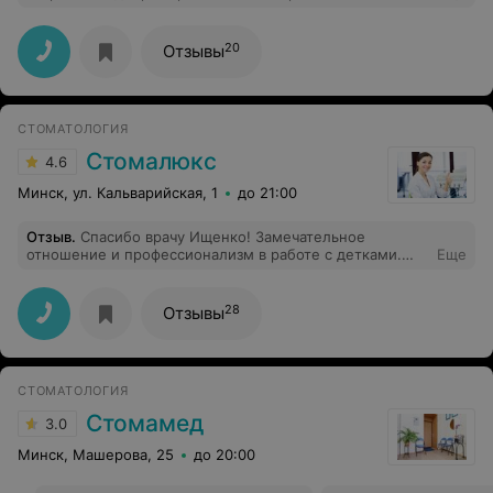
напрасны. Обращалась по лечению 6 зубов,все
лечение проходило с объяснением , за это огромное
спасибо! Рекомендую
20
Отзывы
СТОМАТОЛОГИЯ
Стомалюкс
4.6
Минск, ул. Кальварийская, 1
до 21:00
Отзыв
.
Спасибо врачу Ищенко! Замечательное
отношение и профессионализм в работе с детками.
Еще
Благодаря ему,мои дети перестали плакать и бояться
дантистов. Уже третий год, всей семьёй ходим только
к нему.
28
Отзывы
СТОМАТОЛОГИЯ
Стомамед
3.0
Минск, Машерова, 25
до 20:00