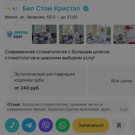
проснулся, ничего не болело, голова немного
кружилась. На следующий день и последующие все
Бел Стом Кристал
4.1
хорошо. Второй наркоз прошел - замечательно. Всей
семьей благодарим доктора Пономаренко И.А.,
Минск, ул. Захарова, 52/2
до 21:00
ортодонта Акопян А.А., анестезиолога Влада,
медсестру Марину и администратора Алену. Всем
спасибо. Всем советуем этот центр.
Современная стоматология с большим штатом
стоматологов и широким выбором услуг
Эстетическая реставрация
коронки зуба
Все цены
от 240 руб.
Отзыв
.
Хорошая стоматология, приняли четко в
назначенное время. Администратор вежливая, врач
Еще
все сделал оперативно. Результат сразу на руки.
Записаться