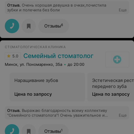
Отзыв
.
Очень хорошая девушка в очках,почистила
зубки и полечила без боли
Еще
6
Отзывы
СТОМАТОЛОГИЧЕСКАЯ КЛИНИКА
Семейный стоматолог
5.0
Минск, ул. Пономаренко, 35а
до 20:00
Наращивание зубов
Эстетическая рес
переднего зуба
Цена по запросу
Цена по запросу
Отзыв
.
Выражаю благодарность всему коллективу
"Семейного стоматолога"! Очень уважительное и
Еще
внимательное отношение к пациенту, индивидуальный
подход к каждому, все очень доброжелательные.
Лечение прошло СОВСЕМ НЕ БОЛЬНО! Теперь не буду
1
Отзывы