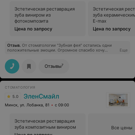
Эстетическая реставрация
Эстетическая рес
зуба виниром из
зуба керамически
фотокомпозита
E-max
Цена по запросу
Цена по запросу
Отзыв
.
От стоматологии "Зубная фея" остались одни
положительные эмоции. Огромное спасибо хочу
Еще
сказать Крук Анне Сергеевне. Это специалист от Бога,
который качественно и добросовестно выполняет и
знает свою работу! Мало того, что она полечит ваши
7
Отзывы
зубки, так еще даст уйму рекомендаций и советов по
уходу за ними!!! Очень внимательный врач! Буду
советовать эту стоматологию всем!!! И цены там
приемлемые. А также очень вежливые
СТОМАТОЛОГИЯ
администраторы. Спасибо Вам!!!
ЭленСмайл
5.0
Минск, ул. Лобанка, 81
с 09:00
Эстетическая реставрация
зуба композитным виниром
Все цены
Цена по запросу