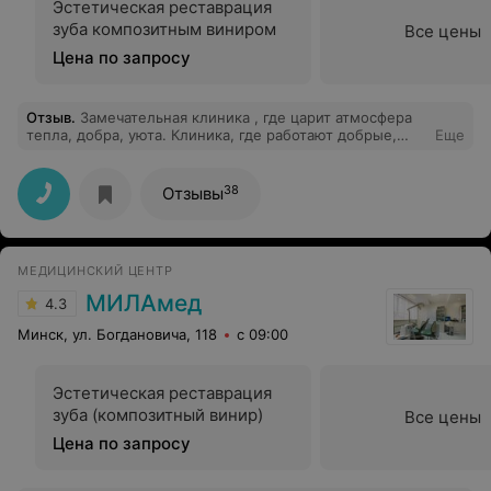
Эстетическая реставрация
зуба композитным виниром
Все цены
Цена по запросу
Отзыв
.
Замечательная клиника , где царит атмосфера
тепла, добра, уюта. Клиника, где работают добрые,
Еще
отзывчивые и настоящие профессионалы своего дела.
На ресепшене встречают милые, добрые девушки,
врачи работают оперативно. Рекомендую! Если
38
Отзывы
заниматься здоровьем зубов,то только здесь
МЕДИЦИНСКИЙ ЦЕНТР
МИЛАмед
4.3
Минск, ул. Богдановича, 118
с 09:00
Эстетическая реставрация
зуба (композитный винир)
Все цены
Цена по запросу