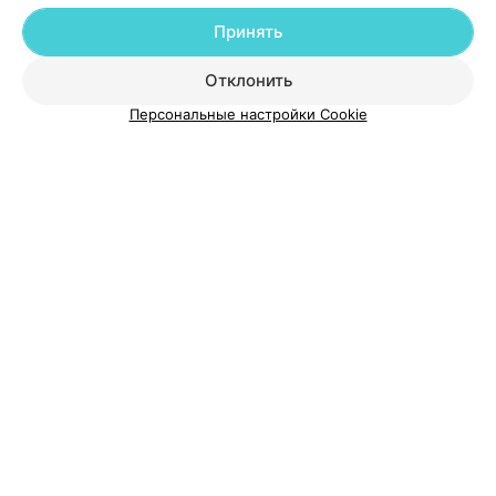
Добавить компанию
Принять
Добавить специалиста
Отклонить
Персональные настройки Cookie
О проекте
Новости проекта
Размещение рекламы
Медицинский маркетинг
Публичный договор
Пользовательское соглашение
Способы оплаты
Вакансии
Партнеры
Написать руководителю 103.by
Написать в поддержку
Персональные настройки cookie
Обработка персональных данных