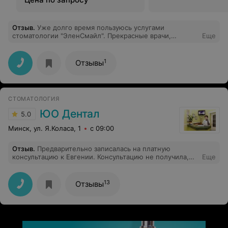
Отзыв
.
Уже долго время пользуюсь услугами
стоматологии "ЭленСмайл". Прекрасные врачи,
Еще
демократичные цены. Большая благодарность Олесе
Владимировне, чуткий врач и профессионал своего
дела!
1
Отзывы
СТОМАТОЛОГИЯ
ЮО Дентал
5.0
Минск, ул. Я.Коласа, 1
с 09:00
Отзыв
.
Предварительно записалась на платную
консультацию к Евгении. Консультацию не получила,
Еще
так как врач не пришла. Подождав 30 минут, пришлось
уйти. Никто из персонала на смог объяснить причину
происходящего. Такого отношения к пациенту частной
13
Отзывы
клиники я еще не видела.