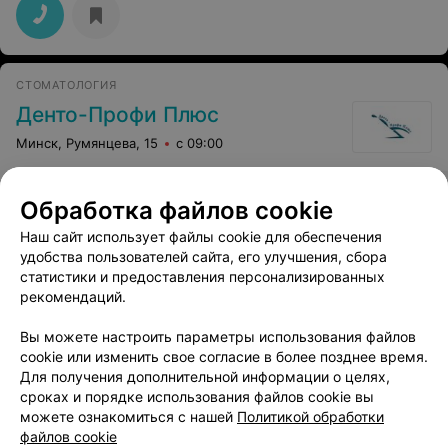
почему. Оперативно, грамотно, честно - по оплате -
все адекватно, определенная в начале сумма лечения
«под ключ» не менялась, несмотря на то, что иногда
приходилось назначать дополнительные приемы, если,
скажем что-то беспокоит или отклеилось, или
СТОМАТОЛОГИЯ
потерялись расходники, или курс упал, и прочее. Я
наслаждаюсь тем, как все четко, адекватно и
Денто-Профи Плюс
грамотно. Давно не встречала специалиста в своем
деле, с которой все бы было так четко. Результат:
Минск, Румянцева, 15
с 09:00
прекрасный, через полтора года от начала снимаем
брекеты и начинаем этап закрепления! РЕКОМЕНДУЮ!
Эстетическая реставрация
Обработка файлов cookie
зуба композитным виниром
Все цены
Наш сайт использует файлы cookie для обеспечения
Цена по запросу
удобства пользователей сайта, его улучшения, сбора
статистики и предоставления персонализированных
рекомендаций.
Вы можете настроить параметры использования файлов
cookie или изменить свое согласие в более позднее время.
Для получения дополнительной информации о целях,
сроках и порядке использования файлов cookie вы
можете ознакомиться с нашей
Политикой обработки
файлов cookie