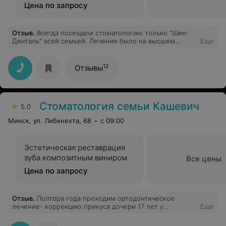
Цена по запросу
Отзыв
.
Всегда посещали стоматологию только "Шик-
Денталь" всей семьей. Лечение было на высшем
Еще
уровне. Если забывал записаться через какой-то время
на профосмотр, всегда звонили и напоминали, что уже
пора посетить стоматолога. Но очень расстраивает,
12
Отзывы
что в последнее время стало очень хамское
отношение к клиентам (наверное их стало уже очень
много, раз ими перестали дорожить).
Администраторы, которые осуществляют запись очень
Стоматология семьи Кашевич
грубо разговаривают. Месяц ждали пока перезвонят,
5.0
перезвонили сами, а оказывается, что данные услуги
Минск, ул. Либкнехта, 68
с 09:00
уже вообще перестали оказывать. И только зря
отправляли на дорогие 3Д снимки. И даже никто не
позвонил и не предупредил, что данная услуга больше
не оказывается. Стоматологи профессионалы своего
Эстетическая реставрация
дела, но отношение в стоматологии к клиентам стало
зуба композитным виниром
Все цены
ужасным
Цена по запросу
Отзыв
.
Полтора года проходим ортодонтическое
лечение- коррекцию прикуса дочери 17 лет у
Еще
ортодонта Инессы Сергеевны. Все по делу, все с
подробным конкретным объясняем что, зачем и