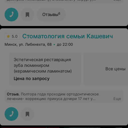
рекомендую как профессионала своего дела.
Благодарю.
6
Отзывы
Стоматология семьи Кашевич
5.0
Минск, ул. Либкнехта, 68
до 22:00
Эстетическая реставрация
зуба люминиром
Все цены
(керамическим ламинатом)
Цена по запросу
Отзыв
.
Полтора года проходим ортодонтическое
лечение- коррекцию прикуса дочери 17 лет у
Еще
ортодонта Инессы Сергеевны. Все по делу, все с
подробным конкретным объясняем что, зачем и
почему. Оперативно, грамотно, честно - по оплате -
все адекватно, определенная в начале сумма лечения
«под ключ» не менялась, несмотря на то, что иногда
приходилось назначать дополнительные приемы, если,