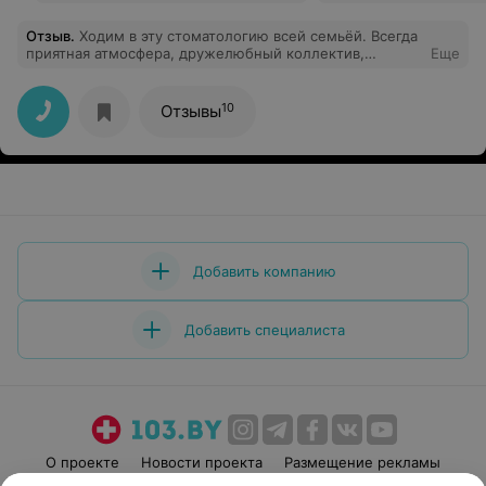
Отзыв
.
Ходим в эту стоматологию всей семьёй. Всегда
приятная атмосфера, дружелюбный коллектив,
Еще
профессиональные доктора. Хочу выразить отдельную
благодарность администратору Юлии за её
внимательность и доброту. Администратор от бога) А
10
Отзывы
также доктору Татьяне Михайловне. У Вас золотые
ручки! Уходя, всегда остаёшься на позитиве, в
хорошем настроении. Спасибо вам за вашу работу)
Всему коллективу удачи и процветания!
Добавить компанию
Добавить специалиста
О проекте
Новости проекта
Размещение рекламы