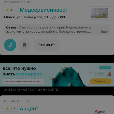
СТОМАТОЛОГИЯ
Медсервисинвест
4.8
Минск, ул. Притыцкого, 10
до 21:00
Отзыв
.
Спасибо большое Виктории Рудольфовне и
ассистенту за хорошую работу. Все качественно,
Еще
быстро и профессионально! Однозначно буду посещать
только эту стоматологию и рекомендовать знакомым
27
Отзывы
ЭФФЕКТИВНАЯ РЕКЛАМА НА САЙТЕ
СТОМАТОЛОГИЯ
Акцент
4.7