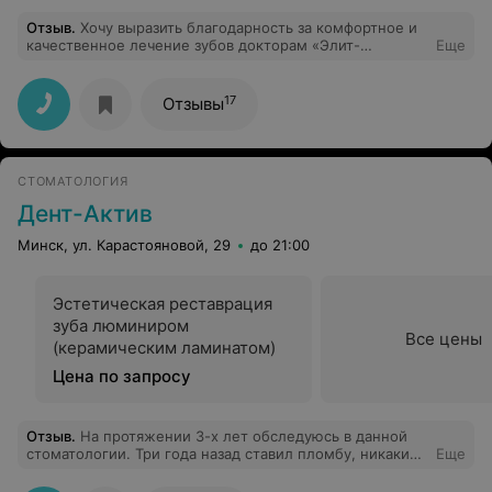
Отзыв
.
Хочу выразить благодарность за комфортное и
качественное лечение зубов докторам «Элит-
Еще
Дантист». Пришла на профгигиену и получить
консультацию по протезированию. Меня осмотрели
сразу два доктора : Курпан Дмитрий Владимирович и
17
Отзывы
Шильниковский Мирослав Игоревич . Расписали план
лечения, объяснили куда двигаться. Понравилось , что
проблему решают и консультируют сразу несколько
докторов комплексно. После снимка приду на
СТОМАТОЛОГИЯ
имплантацию и протезирование. Спасибо ещё раз!
Дент-Актив
Минск, ул. Карастояновой, 29
до 21:00
Эстетическая реставрация
зуба люминиром
Все цены
(керамическим ламинатом)
Цена по запросу
Отзыв
.
На протяжении 3-х лет обследуюсь в данной
стоматологии. Три года назад ставил пломбу, никаких
Еще
нареканий до сих пор. Очень нравится дружелюбная
атмосфера в кабинете и высокое качество лечения!