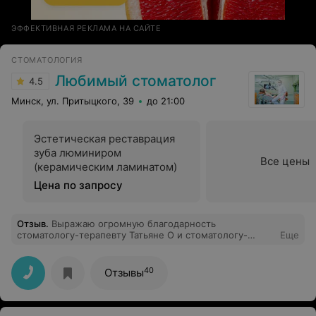
ЭФФЕКТИВНАЯ РЕКЛАМА НА САЙТЕ
СТОМАТОЛОГИЯ
Любимый стоматолог
4.5
Минск, ул. Притыцкого, 39
до 21:00
Эстетическая реставрация
зуба люминиром
Все цены
(керамическим ламинатом)
Цена по запросу
Отзыв
.
Выражаю огромную благодарность
стоматологу-терапевту Татьяне О и стоматологу-
Еще
ортопеду Сергею Владимировичу за четкую
профессиональную работу и золотые руки. Вы просто
волшебники!!! Спасибо коллективу клиники
40
Отзывы
«Семейный стоматолог» за доброжелательную и
уютную атмосферу. Буду смело рекомендовать
клинику родным и знакомым