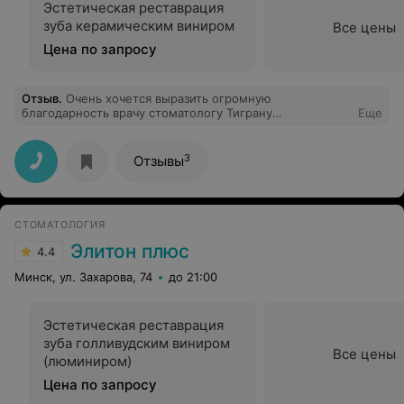
Эстетическая реставрация
зуба керамическим виниром
Все цены
Цена по запросу
Отзыв
.
Очень хочется выразить огромную
благодарность врачу стоматологу Тиграну
Еще
Владимировичу за индивидуальный подход, терпение,
доброту, заботу, за профессионализм.Очень рада, что
однажды обратилась к нему - врач от Бога. Советую
3
Отзывы
данного доктора и клинику. Смело обращайтесь!
СТОМАТОЛОГИЯ
Элитон плюс
4.4
Минск, ул. Захарова, 74
до 21:00
Эстетическая реставрация
зуба голливудским виниром
Все цены
(люминиром)
Цена по запросу