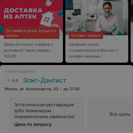
скажем что-то беспокоит или отклеилось, или
потерялись расходники, или курс упал, и прочее. Я
наслаждаюсь тем, как все четко, адекватно и
грамотно. Давно не встречала специалиста в своем
деле, с которой все бы было так четко. Результат:
прекрасный, через полтора года от начала снимаем
Оставайся дома, когда это
брекеты и начинаем этап закрепления! РЕКОМЕНДУЮ!
нужно
Онлайн-запись
Заказ аптечных товаров с
Удобный поиск
доставкой через сервис
стоматологов в Минске с
103.BY
онлайн-записью
СТОМАТОЛОГИЯ
Элит-Дантист
4.6
Минск, ул. Космонавтов, 50
до 21:00
Эстетическая реставрация
зуба люминиром
Все цены
(керамическим ламинатом)
Цена по запросу