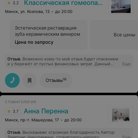
Классическая гомеопатия и современная стоматология
3.2
Минск, ул. Козлова, 13
до 20:00
Эстетическая реставрация
зуба керамическим виниром
Все цены
Цена по запросу
Отзыв
.
Возможно кому-то мой отзыв будет спасением
и у бережёт от пустых финансовых затрат. Данный
Еще
центр не оказывает услуги по лечению в рамках
классической гомеопатии. Назначения делаются
совершенно не корректно. Консультация проходит
16
Отзывы
быстро, врача даже не интересуют элементарные
вопросы, которые нужно знать Гомеопат. Не могу
судить о квалификации светил, но гомеопатией
классической метод совсем не назвать. Лучше уж
СТОМАТОЛОГИЯ
искать реальных специалистов, но уже онлайн, где
консультация 2 часа, а не 10 минут. Пусть и дороже, но
Анна Перенна
3.7
с пользой
Минск, пр-т. Машерова, 17
до 20:00
Отзыв
.
Высказываю огромную благодарность Каптур
Дмитрию Николаевичу, стоматологу-хирургу,
Еще