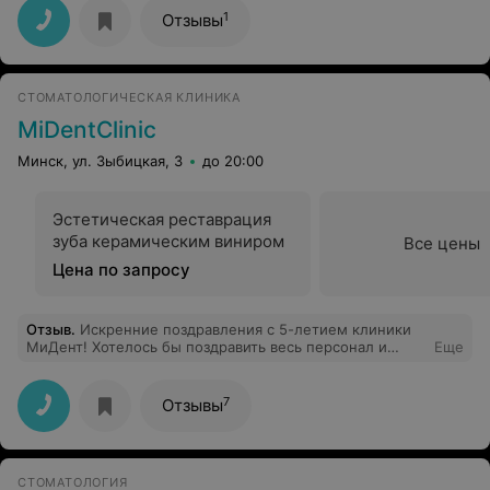
Итог: атмосфера 6.0 (из 6-ти), лечение 6.0, мое
1
Отзывы
доверие к вам 6.0 )))))
СТОМАТОЛОГИЧЕСКАЯ КЛИНИКА
MiDentClinic
Минск, ул. Зыбицкая, 3
до 20:00
Эстетическая реставрация
зуба керамическим виниром
Все цены
Цена по запросу
Отзыв
.
Искренние поздравления с 5-летием клиники
МиДент! Хотелось бы поздравить весь персонал и
Еще
пожелать оставаться такими же внимательными,
отзывчивыми и высококвалифицированными
специалистами! Осталась очень довольна результатом
7
Отзывы
лечения!
СТОМАТОЛОГИЯ