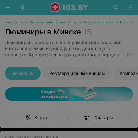
Стоматология
•
Эстетическая стоматология
•
Реставрация зубов
•
Виниры
Люминиры в Минске
15
Люминиры - очень тонкие керамические пластины,
изготавливаемые индивидуально для каждого
человека. Крепятся на наружную сторону передних
зубов. С помощью люминиров исправляются любые
эстетические дефекты улыбки.
Люминиры
Реставрационные виниры
Компози
Фильтры
Карта
СЕМЕЙНАЯ СТОМАТОЛОГИЯ