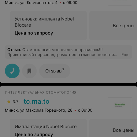
Минск, ул. Космонавтов, 4
с 09:00
Установка импланта Nobel
Biocare
Все цены
Цена по запросу
Отзыв
.
Стамотология мне очень понравилась!!!
Приветливый персонал,грамотное,а главное понятное
Еще
мне изложение моей проблемы.После лечения
осталось очень много положительных эмоций,хочу
выделить врача Тамилович Гельнуру Вильевну- ,очень
7
Отзывы
замечательный специолист,безумно
позитивный,умный человек,воистину зубная
ФЕЯ.Кроме того, дала мне рекомендации и назначила
лечение моим зубкам,а также с удовольствием
ИНТЕЛЛЕКТУАЛЬНАЯ СТОМАТОЛОГИЯ
ответила на все мои вопросы.Я очень довольна.Тетерь
только к ней и всем знакомым советую.Огромное
to.ma.to
3.7
спасибо Вам!!!
Минск, ул.Максима Горецкого, 28
с 09:00
Имплантация Nobel Biocare
Все цены
Цена по запросу