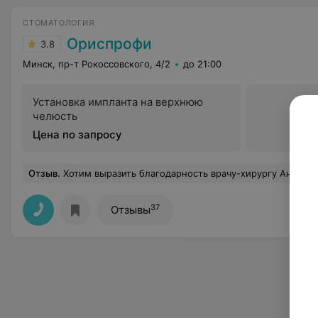
СТОМАТОЛОГИЯ
Ориспрофи
3.8
Минск, пр-т Рокоссовского, 4/2
до 21:00
Установка импланта на верхнюю
челюсть
Цена по запросу
Отзыв
.
Хотим выразить благодарность врачу-хирургу Анашкину Сергею Николаевичу. Обращались с удалением сверхкомплектного зуба у 5летней дочери. Благодаря чуткости и вним
37
Отзывы