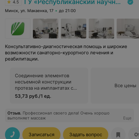
ГУ «Республиканский научно-практический центр медицинской экспертизы и реабилитаци»
4.5
Минск, ул. Макаенка, 17
до 21:00
Консультативно-диагностическая помощь и широкие
возможности санаторно-курортного лечения и
реабилитации.
Соединение элементов
несъемной конструкции
Все цены
протеза на имплантатах с
использованием винтов
53,73 руб./1 ед.
Отзыв
.
Профессионал своего дела! Очень хорошо
выполняет массаж
Еще
Записаться
Задать вопрос
О