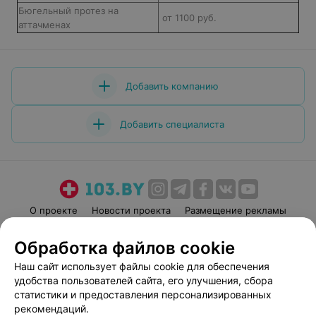
Бюгельный протез на
от 1100 руб.
аттачменах
Добавить компанию
Добавить специалиста
О проекте
Новости проекта
Размещение рекламы
Медицинский маркетинг
Публичный договор
Обработка файлов cookie
Пользовательское соглашение
Способы оплаты
Наш сайт использует файлы cookie для обеспечения
Вакансии
Партнеры
удобства пользователей сайта, его улучшения, сбора
Написать руководителю 103.by
статистики и предоставления персонализированных
рекомендаций.
Написать в поддержку