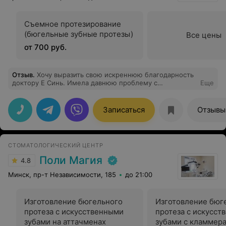
Съемное протезирование
(бюгельные зубные протезы)
Все цены
от 700 руб.
Отзыв
.
Хочу выразить свою искреннюю благодарность
доктору Е Синь. Имела давнюю проблему с
Еще
ротаторной манжетой плеча, использовала различные
методы ее лечения, но не достигла желаемого
результата. И также был острый ахиллобурсит. После
Записаться
Отзывы
первого приема (иглоукалывание и электропунктура) у
доктора Е Синь мне сразу стало же лучше (
уменьшился болевой синдром и увеличился объем
движений в плече). Доктор Е Синь очень тщательно
СТОМАТОЛОГИЧЕСКИЙ ЦЕНТР
подходит к сбору анамнеза пациента, внимательный,
приятный в общении. Благодарю центр Эксперт+, что
Поли Магия
4.8
благодаря международному сотрудничеству мы имеем
возможность обратиться к Магистру акупунктуры
Минск, пр-т Независимости, 185
до 21:00
(редкому специалисту высокого класса). Очень
рекомендую.
Изготовление бюгельного
Изготовление бюг
протеза с искусственными
протеза с искусст
зубами на аттачменах
зубами с кламмер