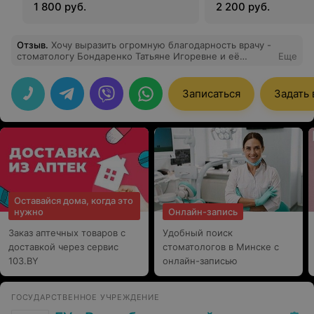
1 800 руб.
2 200 руб.
Отзыв
.
Хочу выразить огромную благодарность врачу -
стоматологу Бондаренко Татьяне Игоревне и её
Еще
Ассистенту за профессионализм и золотые ручки!
Работают быстро, чётко, аккуратно, я осталась в
полном восторге от посещения стоматологической
Записаться
Задать
клиники 3 Дантиста!
Оставайся дома, когда это
нужно
Онлайн-запись
Заказ аптечных товаров с
Удобный поиск
доставкой через сервис
стоматологов в Минске с
103.BY
онлайн-записью
ГОСУДАРСТВЕННОЕ УЧРЕЖДЕНИЕ