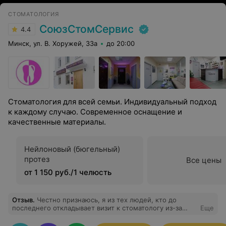
СТОМАТОЛОГИЯ
СоюзСтомСервис
4.4
Минск, ул. В. Хоружей, 33а
до 20:00
Стоматология для всей семьи. Индивидуальный подход
к каждому случаю. Современное оснащение и
качественные материалы.
Нейлоновый (бюгельный)
протез
Все цены
от 1 150 руб./1 челюсть
Отзыв
.
Честно признаюсь, я из тех людей, кто до
последнего откладывает визит к стоматологу из-за
Еще
детских страхов. На чистку шла буквально с
дрожащими коленями, накрутила себя, что будет