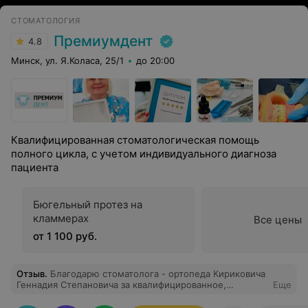
а не к пластинке из пластмассы. Установка
СТОМАТОЛОГИЯ
предполагает наличие в ротовой полости хотя бы
шести здоровых зубов. Служит обычно около 10 лет, но
Премиумдент
4.8
может и дольше при бережной эксплуатации.
Минск, ул. Я.Коласа, 25/1
до 20:00
Специалистом, который занимается установкой таких
протезов, является стоматолог-ортопед.
Квалифицированная стоматологическая помощь
полного цикла, с учетом индивидуального диагноза
пациента
Бюгельный протез на
кламмерах
Все цены
от 1 100 руб.
Отзыв
.
Благодарю стоматолога - ортопеда Кириковича
Геннадия Степановича за квалифицированное,
Еще
внимательное, профессиональное лечение по
протезированию. Доброе отношение доктора к