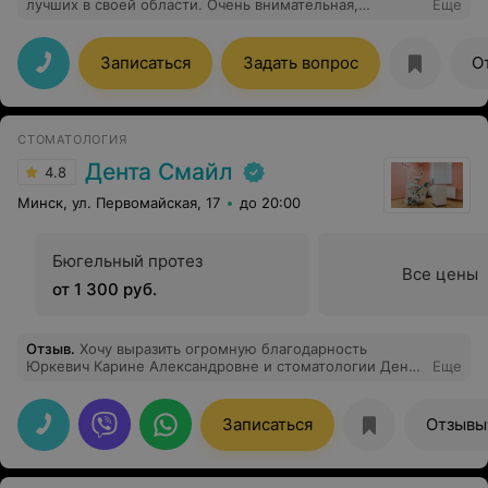
лучших в своей области. Очень внимательная,
Еще
квалифицированная, досконально знает свою работу и
всегда старается помочь!
Записаться
Задать вопрос
О
СТОМАТОЛОГИЯ
Дента Смайл
4.8
Минск, ул. Первомайская, 17
до 20:00
Бюгельный протез
Все цены
от 1 300 руб.
Отзыв
.
Хочу выразить огромную благодарность
Юркевич Карине Александровне и стоматологии Дента
Еще
Смайл. Для меня каждый поход к стоматологу -
невероятный стресс. Все клиники, куда я попадала
раньше лечили меня без анестезии. Говорили, что
Записаться
Отзывы
кариес небольшой и будет не больно. Я очень долго
не могла найти специалистов, которые будут делать
работу качественно и безболезненно. Дента Смайл