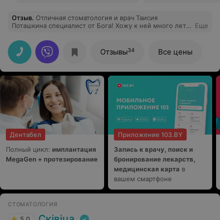
Отзыв
.
Отличная стоматология и врач Таисия
Поташкина специалист от Бога! Хожу к ней много лет
Еще
и всем рекомендую!
34
Отзывы
Все цены
Дентабел
Приложение 103.BY
Полный цикл:
имплантация
Запись к врачу, поиск и
MegaGen + протезирование
бронирование лекарств,
медицинская карта
в
вашем смартфоне
СТОМАТОЛОГИЯ
Сківіца
5.0