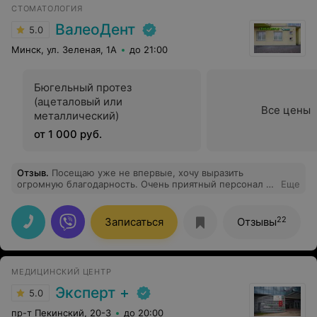
нашла совершенно случайно. И теперь свои зубы
СТОМАТОЛОГИЯ
доверю только им. Доктор Карина Александровна -
молодой специалист, но очень квалифицированный.
ВалеоДент
5.0
Лечение было комфортным, безболезненным и
довольно быстрым. Когда я хотела посмотреть на
Минск, ул. Зеленая, 1А
до 21:00
пломбу, еле отличила ее от зуба. Сделано очень
качественно. Вот это я понимаю профессионализм!
Спасибо огромное этой клинике!
Бюгельный протез
(ацеталовый или
Все цены
металлический)
от 1 000 руб.
Отзыв
.
Посещаю уже не впервые, хочу выразить
огромную благодарность. Очень приятный персонал и
Еще
профессиональные врачи! Советую всем
22
Записаться
Отзывы
МЕДИЦИНСКИЙ ЦЕНТР
Эксперт +
5.0
пр-т Пекинский, 20-3
до 20:00