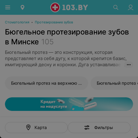
Стоматология
•
Протезирование зубов
Бюгельное протезирование зубов
в Минске
105
Бюгельный протез — это конструкция, которая
представляет из себя дугу, к которой крепится базис,
имитирующий десну и коронки. Дуга устанавливается в
ротовой полости путем крепления ее крючками или
специальными замочками к здоровым зубам. Это вид
протезирования отличается своей простотой,
Бюгельный протез на верхнюю челюсть
Бюгельный протез 
доступностью и удобством использования. Мало весит,
надежен, комфортен при приеме пищи, не мешает и не
ухудшает дикцию. Современные технологии
производства позволяют изготавливать протезы,
которые со стороны практически невозможно отличить
от естественной улыбки.
Фильтры
Карта
Ключевым отличием бюгельного протеза является
крепление искусственных зубов к металлической дуге,