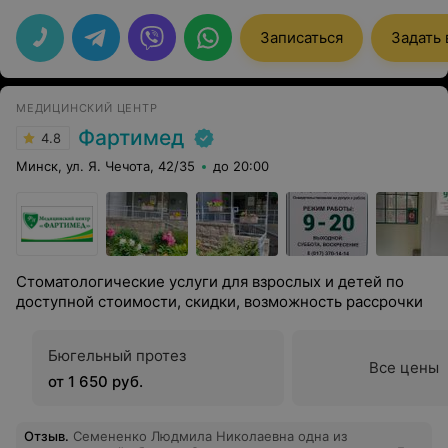
уровне! Очень аккуратный и вежливый врач, все
делает внимательно и детально. Всем советую!
Записаться
Задать
МЕДИЦИНСКИЙ ЦЕНТР
Фартимед
4.8
Минск, ул. Я. Чечота, 42/35
до 20:00
Стоматологические услуги для взрослых и детей по
доступной стоимости, скидки, возможность рассрочки
Бюгельный протез
Все цены
от 1 650 руб.
Отзыв
.
Семененко Людмила Николаевна одна из