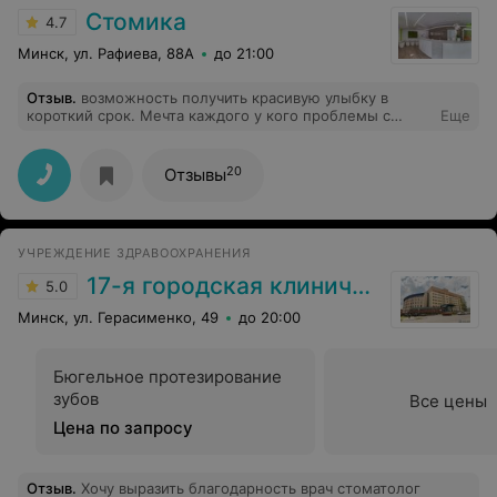
записаться,сообщаю ,что во время последнего своего
Стомика
4.7
посещения,когда он лечил и восстанавливал зуб(23-
й),я стал засыпать с открытым ртом,ему пришлось
Минск, ул. Рафиева, 88А
до 21:00
меня будить ,чтоб отслеживать моё состояние.А вы
когда-нибудь засыпали во время лечения зуба?Кстати,я
Отзыв
.
возможность получить красивую улыбку в
(засыпающий)был на то время уже второй.
короткий срок. Мечта каждого у кого проблемы с
Еще
зубами.
20
Отзывы
УЧРЕЖДЕНИЕ ЗДРАВООХРАНЕНИЯ
17-я городская клиническая поликлиника
5.0
Минск, ул. Герасименко, 49
до 20:00
Бюгельное протезирование
зубов
Все цены
Цена по запросу
Отзыв
.
Хочу выразить благодарность врач стоматолог