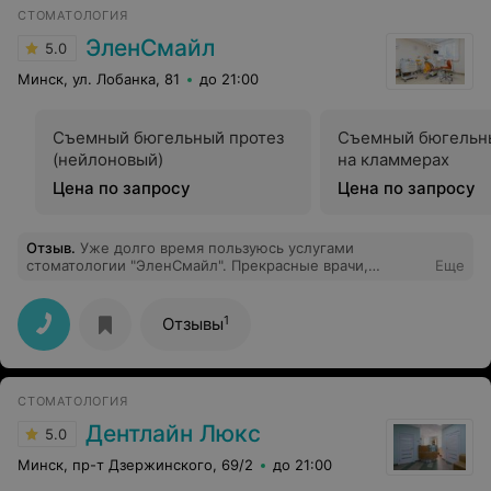
вырывала у него 8-ки. Процедура прошла быстро и
СТОМАТОЛОГИЯ
безболезненно. Бесконечно благодарна, буду
обращаться еще!
ЭленСмайл
5.0
Минск, ул. Лобанка, 81
до 21:00
Съемный бюгельный протез
Съемный бюгельн
(нейлоновый)
на кламмерах
Цена по запросу
Цена по запросу
Отзыв
.
Уже долго время пользуюсь услугами
стоматологии "ЭленСмайл". Прекрасные врачи,
Еще
демократичные цены. Большая благодарность Олесе
Владимировне, чуткий врач и профессионал своего
дела!
1
Отзывы
СТОМАТОЛОГИЯ
Дентлайн Люкс
5.0
Минск, пр-т Дзержинского, 69/2
до 21:00