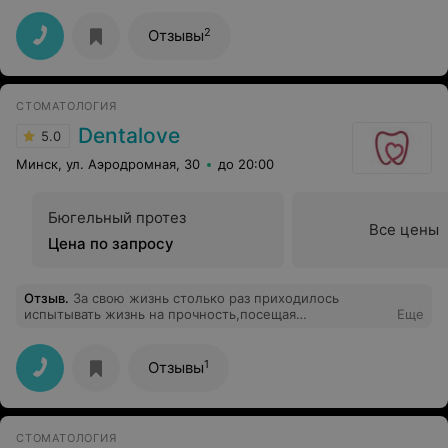
терапевты работают под директора-ортопеда.
2
Отзывы
СТОМАТОЛОГИЯ
Dentalove
5.0
Минск, ул. Аэродромная, 30
до 20:00
Бюгельный протез
Все цены
Цена по запросу
Отзыв
.
За свою жизнь столько раз приходилось
испытывать жизнь на прочность,посещая
Еще
стоматологов,что не хочется и
вспоминать.Предварительные переживания за
испытания болей и неудобств - это как чёрная полоса
1
Отзывы
в жизни,это выкинутые из жизни невосполнимые
моменты времени. А после лечения и восстановления
зубов у Фуад Самировича я по-другому стал смотреть
на жизнь.Это специалист от Бога.Настоятельно
СТОМАТОЛОГИЯ
рекомендую.А для тех,кто ещё не решился к нему