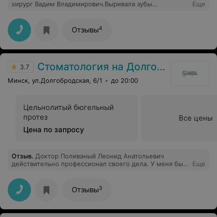
хирург Вадим Владимирович.Выривала зубы
Еще
совершенно безболезненно быстро.Внимательный
вежливый грамотный специалист хоть и молодой
4
Отзывы
Стоматология на Долгобродской
3.7
Минск, ул.Долгобродская, 6/1
до 20:00
Цельнолитый бюгельный
протез
Все цены
Цена по запросу
Отзыв
.
Доктор Поливаный Леонид Анатольевич
действительно профессионал своего дела. У меня был
Еще
сложный случай. Все предыдущие врачи предлагали
вырывать зубы и вставить имплантаты. Леонид
Анатольевич единственный, кто смог спасти мою
3
Отзывы
улыбку и сохранить мои зубы. Залечил каналы под
микроскопом (такая услуга есть далеко не во всех
клиниках) и поставил современные коронки. Также