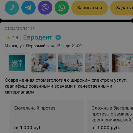
грамотные специалисты! Рекомендую!
Записаться
Задать
СТОМАТОЛОГИЯ
Евродент
4.4
Минск, ул. Первомайская, 12
до 21:00
Современная стоматология с широким спектром услуг,
квалифицированными врачами и качественными
материалами
Бюгельный протез
Сложные бюгельн
протезы с замков
креплениями, ней
протезы, ацетало
от 1 000 руб.
от 1 000 руб.