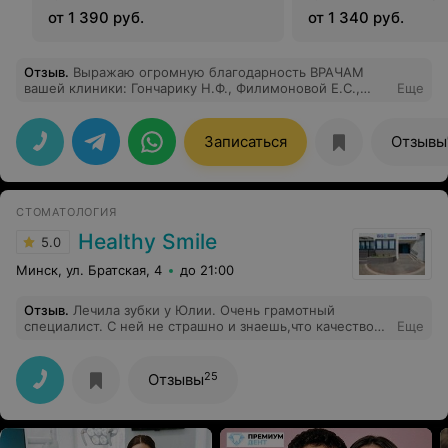
от 1 390 руб.
от 1 340 руб.
Отзыв
.
Выражаю огромную благодарность ВРАЧАМ
вашей клиники: Гончарику Н.Ф., Филимоновой Е.С.,
Еще
Петрашкевич О.И. за их профессионализм, чуткость и
внимательное отношение к пациентам. Благодаря
таким специалистам перестала бояться стоматологов.
Записаться
Отзывы
Поздравляю весь коллектив Поли Магии с
новогодними праздниками, и желаю клиники -
процветания, а сотрудникам - здоровья и
благополучия!!!
СТОМАТОЛОГИЯ
Healthy Smile
5.0
Минск, ул. Братская, 4
до 21:00
Отзыв
.
Лечила зубки у Юлии. Очень грамотный
специалист. С ней не страшно и знаешь,что качество
Еще
лечения будет на высоте. Жаль записаться к ней
непросто)
25
Отзывы