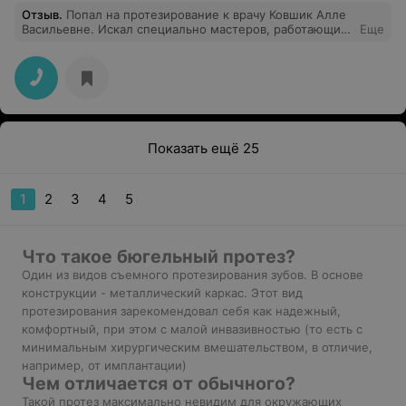
Отзыв
.
Попал на протезирование к врачу Ковшик Алле
Васильевне. Искал специально мастеров, работающих
Еще
с цирконием. Почитал отзывы, позвонил, все подробно
объяснили и рассказали. Работу выполнили быстро и
мастерски!! Алле Васильевне низкий поклон.
Показать ещё 25
1
2
3
4
5
Что такое бюгельный протез?
Один из видов съемного протезирования зубов. В основе
конструкции - металлический каркас. Этот вид
протезирования зарекомендовал себя как надежный,
комфортный, при этом с малой инвазивностью (то есть с
минимальным хирургическим вмешательством, в отличие,
например, от имплантации)
Чем отличается от обычного?
Такой протез максимально невидим для окружающих