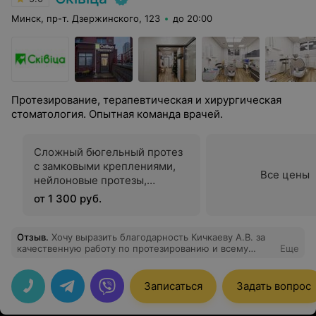
Минск, пр-т. Дзержинского, 123
до 20:00
Протезирование, терапевтическая и хирургическая
стоматология. Опытная команда врачей.
Сложный бюгельный протез
с замковыми креплениями,
Все цены
нейлоновые протезы,
ацеталовые
от 1 300 руб.
Отзыв
.
Хочу выразить благодарность Кичкаеву А.В. за
качественную работу по протезированию и всему
Еще
коллективу стоматологии Скивица
Записаться
Задать вопрос