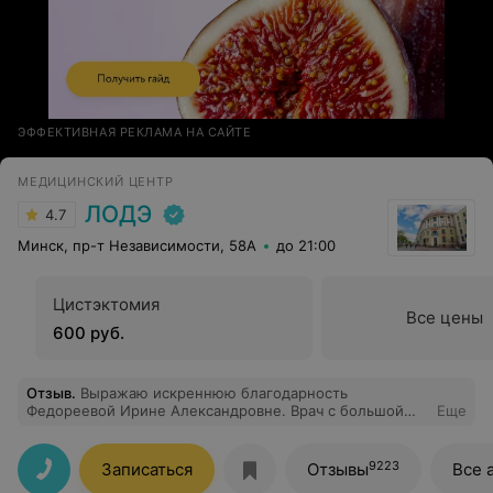
ЭФФЕКТИВНАЯ РЕКЛАМА НА САЙТЕ
МЕДИЦИНСКИЙ ЦЕНТР
ЛОДЭ
4.7
Минск, пр-т Независимости, 58А
до 21:00
Цистэктомия
Все цены
600 руб.
Отзыв
.
Выражаю искреннюю благодарность
Федореевой Ирине Александровне. Врач с большой
Еще
буквы!
9223
Записаться
Отзывы
Все 