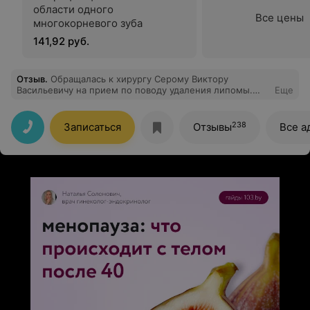
области одного
Все цены
многокорневого зуба
141,92 руб.
Отзыв
.
Обращалась к хирургу Серому Виктору
Васильевичу на прием по поводу удаления липомы.
Еще
Хочу отметить высокий профессионализм врача,
операция прошла очень хорошо, результатом
довольна. Особенно радует, что после заживления
238
Записаться
Отзывы
Все а
шрама практически не видно.