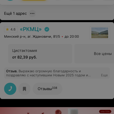
Ещё 1 адрес
«РКМЦ»
4.6
Минский р-н, аг. Ждановичи, 81/5
до 20:00
Цистэктомия
Все цены
от 82,39 руб.
Отзыв
.
Выражаю огромную благодарность и
поздравляю с наступившим Новым 2025 годом и
Еще
Рождеством коллектив Кардиохирургического
отделения ГУ "Республиканского клинического
медицинского центра" во главе с заведующим
338
Отзывы
отделения Козловым Олегом Игоревичем. Желаю Вам
крепчайшего здоровья, семейного благополучия,
профессионального роста, мира и добра вам и вашим
семьям. Отдельно хочу поблагодарить мед. персонал
проводивший операцию: кардиохирурга Комаровского
Александра Александровича, ассистента Кизюкевича