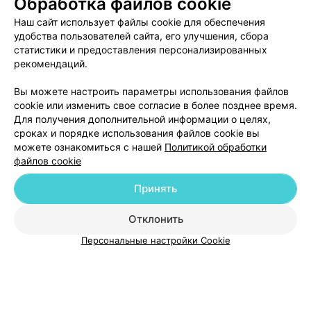
Обработка файлов cookie
Удаление кисты без резекции
от 100 руб.
Наш сайт использует файлы cookie для обеспечения
верхушки корня зуба
удобства пользователей сайта, его улучшения, сбора
Удаление кисты с резекцией
от 350 руб.
статистики и предоставления персонализированных
верхушки корня зуба
рекомендаций.
Цистэктомия (удаление
кисты) / использование
Вы можете настроить параметры использования файлов
от 300 руб.
каллопана или синтетической
cookie или изменить свое согласие в более позднее время.
кости
Для получения дополнительной информации о целях,
сроках и порядке использования файлов cookie вы
можете ознакомиться с нашей
Политикой обработки
файлов cookie
Добавить компанию
Принять
Добавить специалиста
Отклонить
Персональные настройки Cookie
О проекте
Новости проекта
Размещение рекламы