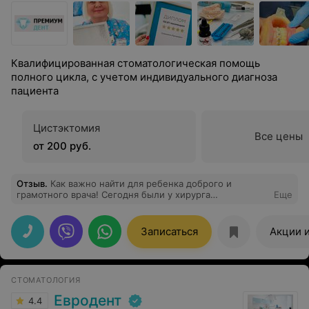
Квалифицированная стоматологическая помощь
полного цикла, с учетом индивидуального диагноза
пациента
Цистэктомия
Все цены
от 200 руб.
Отзыв
.
Как важно найти для ребенка доброго и
грамотного врача! Сегодня были у хирурга
Еще
Лимановской Татьяны. Ребенок очень боялся идти к
стоматологу, а уж тем более удалять зуб. Но врач
нашла подход, была вежливой и ласковой с ребенком,
Записаться
Акции 
максимально старалась замаскировать все
манипуляции в игру. Как итог, ребенок даже особо не
заметил, как удалили зуб, и сказал, что дальше будет
ходить только в эту стоматологию. Спасибо вам! P.S.
СТОМАТОЛОГИЯ
пугающего даже взрослых запаха стоматологии нет))
Евродент
4.4