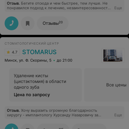
Отзыв
.
Бегите отсюда и чем быстрее, тем лучше. Не
понравился подход к лечению, незаинтересованность
Еще
в удовлетворении непосредственного запроса клиента
на качественное лечение, а ориентированность на
зарабатывании денег для клиники. Итог: полное
20
Отзывы
разочарование, зря потраченное время, деньги и
нервы. Не рекомендую!
СТОМАТОЛОГИЧЕСКИЙ ЦЕНТР
STOMARUS
4.7
Минск, ул. Ф. Скорины, 5
до 21:00
Удаление кисты
(цистэктомия) в области
Все цены
одного зуба
Цена по запросу
Отзыв
.
Хочу выразить огромную благодарность
хирургу - имплантологу Хурсанду Назаровичу за
Еще
качественное удаление кисты верхней челюсти. Сразу
после его консультации папа полностью доверился
доктору. И операция прошла на высшем уровне: