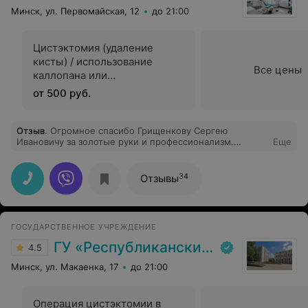
Минск, ул. Первомайская, 12
до 21:00
Цистэктомия (удаление
кисты) / использование
Все цены
каллопана или
синтетической кости
от 500 руб.
Отзыв
.
Огромное спасибо Грищенкову Сергею
Ивановичу за золотые руки и профессионализм.
Еще
Протезировалась 20 лет назад все на высшем уровне,
сейчас сыну ставим коронку , зубик очень разрушен,
поставили коронку и спасли зуб от удаления. До этого
34
Отзывы
лечили у Шеметовой зубки , отличный специалист .
Рекомендую всем не пожалеете!
ГОСУДАРСТВЕННОЕ УЧРЕЖДЕНИЕ
ГУ «Республиканский научно-практический центр медицинской экспертизы и реабилитаци»
4.5
Минск, ул. Макаенка, 17
до 21:00
Операция цистэктомии в