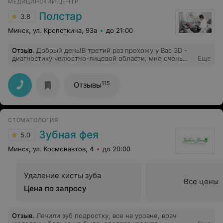
МЕДИЦИНСКИЙ ЦЕНТР
клыки с помощью брекетов на место и всё
получилось, чему я очень рад. Курс улучшения улыбки
Полстар
3.8
занял чуть больше 1.5 года. Время и денег в конце я
совсем не пожалел, результат великолепный. Надежда
Минск, ул. Кропоткина, 93а
до 21:00
Александровна действительно отличный ортодонт,
профессионал своего дела и хороший человек,
Отзыв
.
Добрый день!В третий раз прохожу у Вас 3D -
который всегда подскажет и постарается сделать всё
диагностику челюстно-лицевой области, мне очень
Еще
максимально качественно. Однозначно буду
нравится качество , обслуживание, культура общения и
рекомендовать эту стоматологию всем желающим
оперативность!Моему хирургу нравится качество
подлечить и выровнять свои зубки!
снимка! Большое спасибо Вашему центру,и особенно,
115
Отзывы
Вашему специалисту, который делает 3D -
диагностику!Благодарю.
СТОМАТОЛОГИЯ
Зубная фея
5.0
Минск, ул. Космонавтов, 4
до 20:00
Удаление кисты зуба
Все цены
Цена по запросу
Отзыв
.
Лечили зуб подростку, все на уровне, врач