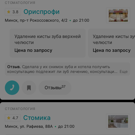
СТОМАТОЛОГИЯ
кондиционер нужен. рекомендую - отличный
персонал, отличная работа
Ориспрофи
3.8
Минск, пр-т Рокоссовского, 4/2
до 21:00
Удаление кисты зуба верхней
Удаление кисты з
челюсти
челюсти
Цена по запросу
Цена по запросу
Отзыв
.
Сделала у их снимок зуба и хотела получить
консультацию подлежит ли зуб лечению, консультация
Еще
бесплатная, но её вам никто не даст. В моем случае
врач Ващило Елена Игоревна даже отказалась
смотреть снимок, ответив что ей смотреть, если
37
Отзывы
решать должен мой лечащий врач, хотя от неё
треболось только ответить в порядке ли корни на
снимке. Больше обращаться к ним не буду.
СТОМАТОЛОГИЯ
Стомика
4.7
Минск, ул. Рафиева, 88А
до 21:00