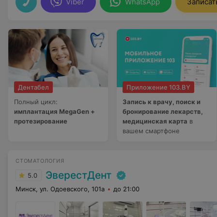
Viber
WhatsApp
Записат
Дентабел
Приложение 103.BY
Полный цикл:
Запись к врачу, поиск и
имплантация MegaGen +
бронирование лекарств,
протезирование
медицинская карта
в
вашем смартфоне
СТОМАТОЛОГИЯ
ЭверестДент
5.0
Минск, ул. Одоевского, 101а
до 21:00