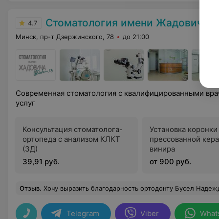
Стоматология имени Жадовича
4.7
Минск, пр-т Дзержинского, 78
до 21:00
Современная стоматология с квалифицированными вр
услуг
Консультация стоматолога-
Установка коронки
ортопеда с анализом КЛКТ
прессованной кера
(3Д)
винира
39,91 руб.
от 900 руб.
Отзыв
.
Хочу выразить благодарность ортодонту Бусел Надежде Александровне. Всего за 1 год она помогла осуществить мою мечту и придти к красивой улыбке. На всех этапах лечения я чувствовала поддержку, заботу и профессиональны
Telegram
Viber
What