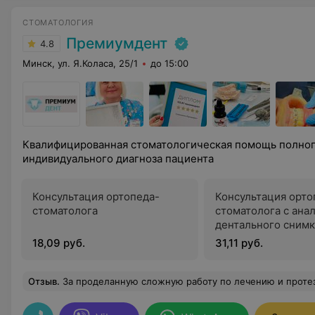
СТОМАТОЛОГИЯ
Премиумдент
4.8
Минск, ул. Я.Коласа, 25/1
до 15:00
Квалифицированная стоматологическая помощь полного
индивидуального диагноза пациента
Консультация ортопеда-
Консультация орто
стоматолога
стоматолога с ана
дентального снимк
18,09 руб.
31,11 руб.
Отзыв
.
За проделанную сложную работу по лечению и протезированию зубов СПАСИБО Геннадию Степановичу Кириковичу. После консультации с этим врачом нет необходимости в поисках другой клиники. Обстоятельно и доходчиво рассказывает об этапах предстоящей 