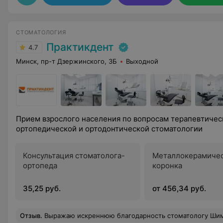
СТОМАТОЛОГИЯ
Практикдент
4.7
Минск, пр-т Дзержинского, 3Б
Выходной
Прием взрослого населения по вопросам терапевтичес
ортопедической и ортодонтической стоматологии
Консультация стоматолога-
Металлокерамиче
ортопеда
коронка
35,25 руб.
от 456,34 руб.
Отзыв
.
Выражаю искреннюю благодарность стоматологу Шиманской Юлии Александровне за высочайший профессионализм, внимательное отношение к пациенту и безупречное качество работы. Юлия Александровна — специалист, который кардинально изменил мое отношение к стоматологии. Каждый визит проходит в спокойной, доверительной атмосфере. Врач подробно объясняет план лечения, всегда прислушивается к пожеланиям и делает всю работу с невероятной аккуратностью и мастерством. Особо хочу отм