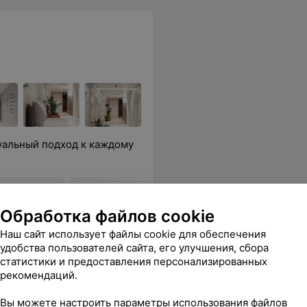
уальный подход к каждому
онка E-
Временная врачебная
Безметал
коронка
диоксида
Обработка файлов cookie
Наш сайт использует файлы cookie для обеспечения
от 180 руб.
от 1 200 
удобства пользователей сайта, его улучшения, сбора
статистики и предоставления персонализированных
рекомендаций.
sApp
Вы можете настроить параметры использования файлов