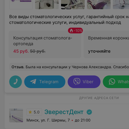
Все виды стоматологических услуг, гарантийный срок 
стоматологические услуги, индивидуальный подход
-
10
%
Консультация стоматолога-
Временная коронк
ортопеда
45 руб.
50 руб.
уточняйте
Отзыв
.
Была на консультации у Чернова Александра. Спасибо большое, что так подробно рассказываете все нюан
Telegram
Viber
What
ДРУГИЕ АДРЕСА СЕТИ
ЭверестДент
5.0
Минск, ул. Г. Ширмы, 7
до 21:00