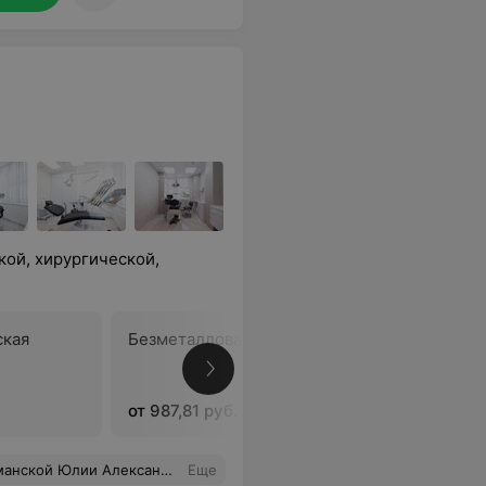
кой, хирургической,
ская
Безметалловая коронка
Коронка
металлок
импланта
от 987,81 руб.
от 1 098,
етить её индивидуальный подход и умение вселить в пациента уверенность. Я полностью доверяю её экспертизе и очень рекомендую Юлию Александровну как одного из лучших специалистов в своей области.
Еще