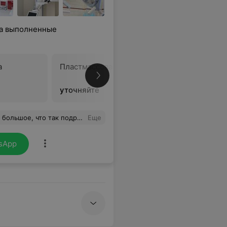
на выполненные
а
Пластмассовая коронка
Металлак
уточняйте
уточняйт
сы и помогаете подобрать наилучшие варианты
Еще
sApp