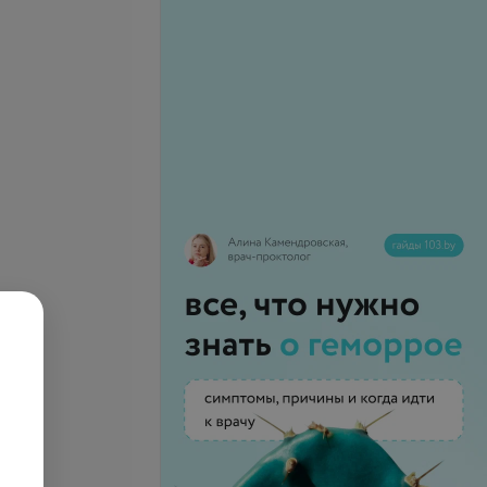
ловая коронка из
Безметалловая коронка на
 циркония
импланте из диоксида
циркония
руб.
от 1 300 руб.