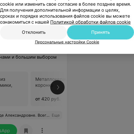
cookie или изменить свое согласие в более позднее время.
Для получения дополнительной информации о целях,
сроках и порядке использования файлов cookie вы можете
ознакомиться с нашей
Политикой обработки файлов cookie
Отклонить
Принять
Персональные настройки Cookie
ачами и большим выбором
 из
Металлокерамическая
Металло
мики,
коронка
коронка 
от 420 руб.
от 799 ру
й подход. Еще раз спасибо большое! Кто ищет в Минске замечательного специалиста, то вам к ней.
Еще
sApp