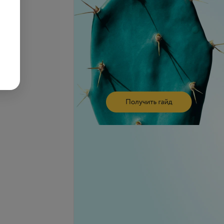
керамическая
Установка коронки
на импланте
безметалловой из диоксида
циркония
б.
от 810 руб.