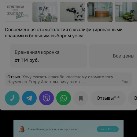
Современная стоматология с квалифицированными
врачами и большим выбором услуг
Временная коронка
Все цены
от 114 руб.
Отзыв
.
Хочу сказать спасибо классному стоматологу
Наумовец Егору Анатольевичу за его
Еще
профессионализм. Замечательно провел прием, все
мне подробно объяснил, рассказал, что лучше сделать
в моем случае. Спасибо!
104
Отзывы
В