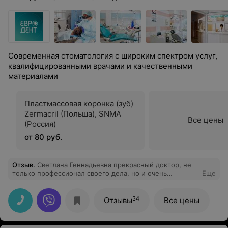
Современная стоматология с широким спектром услуг,
квалифицированными врачами и качественными
материалами
Пластмассовая коронка (зуб)
Zermacril (Польша), SNMA
Все цены
(Россия)
от 80 руб.
Отзыв
.
Светлана Геннадьевна прекрасный доктор, не
только профессионал своего дела, но и очень
Еще
доброжелательный, внимательный, деликатный
человек. Я получила только положительные эмоции от
качественно проделанной работы (лечение кариеса,
34
Отзывы
Все цены
плюс реставрация передней единицы) и от
внимательного отношения доктора.