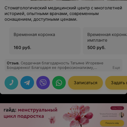
Стоматологический медицинский центр с многолетней
историей, опытными врачами, современным
оснащением, доступными ценами.
Временная коронка
Временная коронк
импланте
160 руб.
500 руб.
Отзыв
.
Сердечная благодарность Татьяне Игоревне
Бондаренко! Благодаря ее профессионализму,
Еще
чуткости и полной отдаче своему делу лечение было
проведено быстро, качественно и безболезненно!
Никакого страха перед процессом, всё расскажут,
Записаться
Задать
покажут и доступно объяснят, а рекомендации никто
не забудет - будут выданы мини-буклеты! В общем, 10
из 10 :)