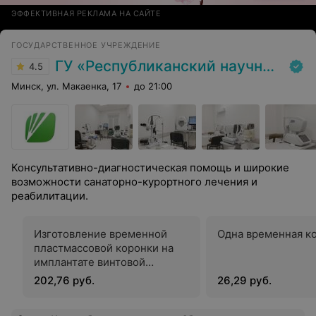
ЭФФЕКТИВНАЯ РЕКЛАМА НА САЙТЕ
ГОСУДАРСТВЕННОЕ УЧРЕЖДЕНИЕ
ГУ «Республиканский научно-практический центр медицинской экспертизы и реабилитаци»
4.5
Минск, ул. Макаенка, 17
до 21:00
Консультативно-диагностическая помощь и широкие
возможности санаторно-курортного лечения и
реабилитации.
Изготовление временной
Одна временная к
пластмассовой коронки на
имплантате винтовой
фиксации
202,76 руб.
26,29 руб.