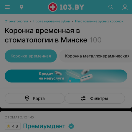
Стоматология
•
Протезирование зубов
•
Изготовление зубных коронок
Коронка временная в
стоматологии в Минске
100
Коронка временная
Коронка металлокерамическая
Фильтры
Карта
СТОМАТОЛОГИЯ
Премиумдент
4.8