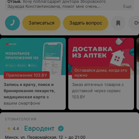
Отзыв
.
Хочу поблагодарит доктора Зборовского
Эдуарда Константиновича, помог мне очень
Еще
оперативно вылечить спину перед отпуском. Не
задолго до отпуска скрутило спину, что не мог
разогнуться.. начал сразу принимать все меры для
Записаться
Задать вопрос
О
устранения болей.. перепробовал все начиная от
блокады, заканчиваю различными физиотерапиями и
таблетками, которые не помогали от слова совсем.
Далее мне порекомендовали сходить к мануалу, как
последний шанс на успех. Сразу же после первого
сеанса стало значительно легче, после второго сеанса
я уже смог двигаться в своем привычном ритме.
Оставайся дома, когда это
Приложение 103.BY
нужно
Запись к врачу, поиск и
Заказ аптечных товаров с
бронирование лекарств,
доставкой через сервис
медицинская карта
в
103.BY
вашем смартфоне
СТОМАТОЛОГИЯ
Евродент
4.4
Минск, ул. Первомайская, 12
до 21:00