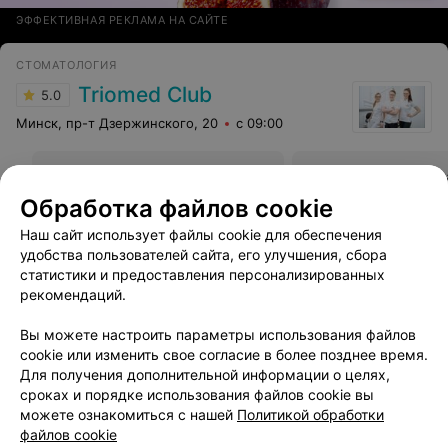
ЭФФЕКТИВНАЯ РЕКЛАМА НА САЙТЕ
СТОМАТОЛОГИЯ
Triomed Club
5.0
Минск, пр-т Дзержинского, 20
с 09:00
Винир Cerec
Временная коронк
Цена по запросу
Цена по запросу
Обработка файлов cookie
Наш сайт использует файлы cookie для обеспечения
удобства пользователей сайта, его улучшения, сбора
Отзыв
.
Ходим с женой только в эту клинику, если что-
то с зубами. Приветливый и вежливый персонал,
Еще
статистики и предоставления персонализированных
стоматологи - знатоки своего дела, за всё время не
рекомендаций.
возникло никаких спорных ситуаций. Советуем!
4
Отзывы
Вы можете настроить параметры использования файлов
cookie или изменить свое согласие в более позднее время.
Для получения дополнительной информации о целях,
сроках и порядке использования файлов cookie вы
можете ознакомиться с нашей
Политикой обработки
файлов cookie