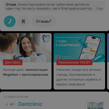
Отзыв
.
Алина Сергеевна лечит зубки моих детей не
один год. Не могу передать, как я благодарна доктору
Еще
за её подход к детям и внимание. Мои мальчишки
всегда с радостью идут к стоматологу и это все только
благодаря Алине Сергеевне!
3
Отзывы
Дентабел
Приложение 103.BY
Полный цикл:
имплантация
Наличие лекарств в аптеках
MegaGen + протезирование
города, бронирование и
другие полезные сервисы в
вашем смартфоне
СТОМАТОЛОГИЯ
Dentclinic
4.1