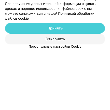
Для получения дополнительной информации о целях,
сроках и порядке использования файлов cookie вы
можете ознакомиться с нашей
Политикой обработки
файлов cookie
Добавить компанию
Принять
Добавить специалиста
Отклонить
Персональные настройки Cookie
О проекте
Новости проекта
Размещение рекламы
Медицинский маркетинг
Публичный договор
Пользовательское соглашение
Способы оплаты
Вакансии
Партнеры
Написать руководителю 103.by
Написать в поддержку
Персональные настройки cookie