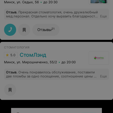
Минск, ул. Седых, 56
до 20:30
Отзыв
.
Прекрасная стоматология, очень дружелюбный
мед.персонал. Отдельно хочу выразить благодарность
Еще
Овчинниковой М.С. за грамотный врачебный подход к
моей проблеме. Однозначно рекомендую!
21
Отзывы
СТОМАТОЛОГИЯ
СтомЛэнд
5.0
Минск, ул. Мирошниченко, 55/2
до 20:00
Отзыв
.
Очень понравилось обслуживание, поставили
две пломбы за одно посещение, соотношение цены и
Еще
качества порадовало)Отдельное спасибо Анжелике
Петровне)