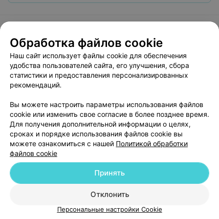
Обработка файлов cookie
О проекте
Новости проекта
Размещение рекламы
Наш сайт использует файлы cookie для обеспечения
Медицинский маркетинг
Публичный договор
удобства пользователей сайта, его улучшения, сбора
статистики и предоставления персонализированных
Пользовательское соглашение
Способы оплаты
рекомендаций.
Вакансии
Партнеры
Вы можете настроить параметры использования файлов
Написать руководителю 103.by
cookie или изменить свое согласие в более позднее время.
Написать в поддержку
Для получения дополнительной информации о целях,
Персональные настройки cookie
сроках и порядке использования файлов cookie вы
можете ознакомиться с нашей
Политикой обработки
Обработка персональных данных
файлов cookie
Принять
Отклонить
Персональные настройки Cookie
© 2026 ООО «Артокс Лаб», УНП 191700409
| 220012, Республика Беларусь,