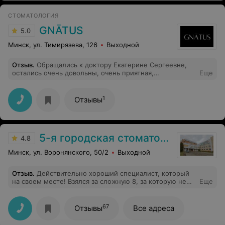
СТОМАТОЛОГИЯ
GNĀTUS
5.0
Минск, ул. Тимирязева, 126
Выходной
Отзыв
.
Обращались к доктору Екатерине Сергеевне,
остались очень довольны, очень приятная,
Еще
внимательная и самое главное профессионал своего
дела, всё доступно объяснила, составили на
консультации план лечения, и уже ждём следующей
1
Отзывы
встречи с доктором. Девушки на ресепшене очень
приятные, предлагали напитки, нам очень
понравилось.
5-я городская стоматологическая поликлиника
4.8
Минск, ул. Воронянского, 50/2
Выходной
Отзыв
.
Действительно хороший специалист, который
на своем месте! Взялся за сложную 8, за которую не
Еще
брались другие врачи, и все прошло очень быстро и
без проблем. К врачу большая очередь, что также о
многом говорит.
67
Отзывы
Все адреса