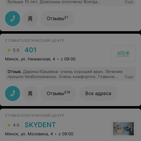
больше 10 лет. Довольны оооочень! Всегда
Еще
посоветует, сделает на совесть. Пойдем за этим
врачом в любую стоматологию! Потому что зубного
врача надо выбирать также как первого учителя
21
Отзывы
ребенку.
СТОМАТОЛОГИЧЕСКИЙ ЦЕНТР
401
5.0
Минск, ул. Неманская, 4
с 09:00
Отзыв
.
Дарина Юрьевна- очень хороший врач. Лечение
прошло безболезненно. Очень комфортно. Главное
Еще
эстетически красивый результата
574
Отзывы
Все адреса
СТОМАТОЛОГИЧЕСКИЙ ЦЕНТР
SKYDENT
4.0
Минск, ул. Москвина, 4
с 09:00