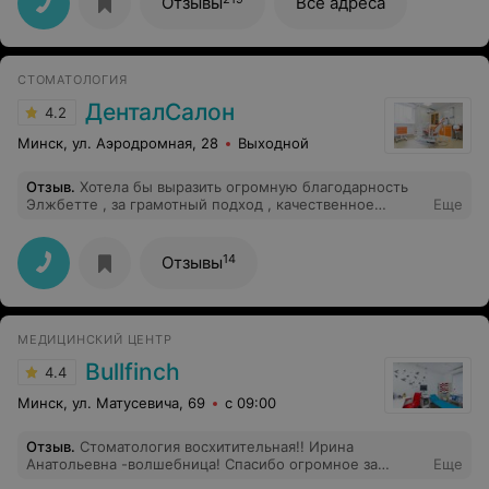
Отзывы
Все адреса
СТОМАТОЛОГИЯ
ДенталСалон
4.2
Минск, ул. Аэродромная, 28
Выходной
Отзыв
.
Хотела бы выразить огромную благодарность
Элжбетте , за грамотный подход , качественное
Еще
лечение . Все по снимку рассказала как лучше сделать
, и буду еще и еще приходить на лечение к этому
специалисту . Рекомендую
14
Отзывы
МЕДИЦИНСКИЙ ЦЕНТР
Bullfinch
4.4
Минск, ул. Матусевича, 69
с 09:00
Отзыв
.
Стоматология восхитительная!! Ирина
Анатольевна -волшебница! Спасибо огромное за
Еще
внимательное отношение и профессионализм!