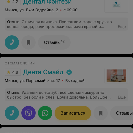
Дентал Фэнтези
4.2
Минск, ул. Ежи Гедройца, 2
с 09:00
Отзыв
.
Отличная клиника. Приезжаем сюда с другого
конца города, ради профессионализма врачей и
Еще
чуткого отношения. Никогда не отказали,даже при
отсутствии свободной записи. Отдельное спасибо
доктору Гульнаре Вороненко, ребенок с 4 лет лечит
42
Отзывы
зубы без единой слезинки .
СТОМАТОЛОГИЯ
Дента Смайл
4.8
Минск, ул. Первомайская, 17
Выходной
Отзыв
.
Удаляли дочке зуб, всё сделали аккуратно ,
быстро, без боли и слез. Дочка довольна. Большое
Еще
спасибо за профессиональную работу.
Записаться
Отзывы