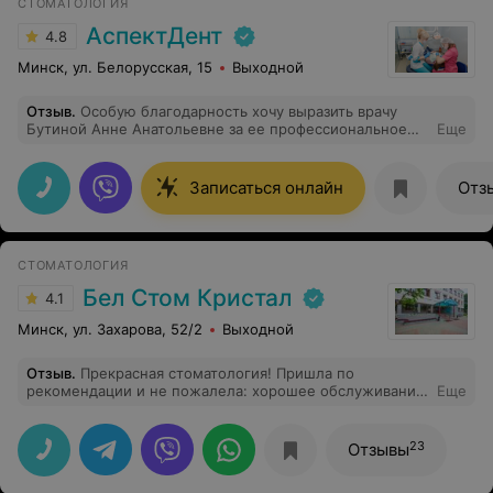
СТОМАТОЛОГИЯ
АспектДент
4.8
Минск, ул. Белорусская, 15
Выходной
Отзыв
.
Особую благодарность хочу выразить врачу
Бутиной Анне Анатольевне за ее профессиональное
Еще
отношение к лечению моей 4-х летней доченьки.
Пробовали лечиться в других клиниках, но никак не
получалось: ребенок капризничал, не хотел открывать
Записаться онлайн
Отз
рот. И только Анна Анатольевна смогла найти подход к
ребенку. Наконец-то мы нашли своего доктора.
Искренне благодарны.
СТОМАТОЛОГИЯ
Бел Стом Кристал
4.1
Минск, ул. Захарова, 52/2
Выходной
Отзыв
.
Прекрасная стоматология! Пришла по
рекомендации и не пожалела: хорошее обслуживание,
Еще
прекрасный сервис, внимательные, вежливые и
грамотные специалисты! Рекомендую!
23
Отзывы