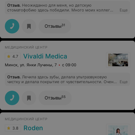
Отзыв
.
Неожиданно для меня, но детскую
стоматофобию здесь победили. Много моих коллег
Еще
лечились в этом центре, по настоянию подруги, меня
просто за уши притащили.... Я согласилась придти,
только с перспективой лечения под наркозом, благо
31
Отзывы
такой вид сервиса у них тоже есть. В итоге: сделали
чистку, вылечили за несколько посещений зубы,
которые требовали внимания и удалили «вросший в
щеку» зуб мудрости. Сказать , что я довольна. Я
МЕДИЦИНСКИЙ ЦЕНТР
счастлива. Наркоз не потребовался. Через 6 месяцев
приду для контроля, с удовольствием. Спасибо.
Vivaldi Medica
4.7
Минск, ул. Янки Лучины, 7
с 09:00
Отзыв
.
Лечила здесь зубы, делала ультразвуковую
чистку и делала покрытие от чувствительности. Очень
Еще
порадовала стоимость услуг и качество. Очень
рекомендую!
55
Отзывы
МЕДИЦИНСКИЙ ЦЕНТР
Roden
3.8