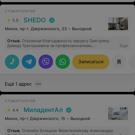
СТОМАТОЛОГИЯ
SHEDO
5.0
Минск, пр-т. Дзержинского, 23
Выходной
Отзыв
.
Огромная благодарность хирургу Григоряну
Давиду Григорьевичу за профессионализм,
Еще
тактичность, любовь к своему делу! Передний зуб -
имплантация на высоте! Все аккуратно , кропотливо,
быстро , спокойно. Без швов! Все проговаривались,
Записаться
объясняли в процессе. Приятная музыка. Прийти
пациенту с огромным волнением и получить
спокойствие, качество и даже удовольствие от
имплантации - это к Давиду Григорьевичу. Искренне
Ещё 1 адрес
рекомендую. Благодарность всему коллективу,
профессионалы, атмосфера очень дружелюбная!
Благодарю!
СТОМАТОЛОГИЯ
МиладентАл
4.4
Минск, пр-т Дзержинского, 15
Выходной
Отзыв
.
Спасибо большое Веретенникову Александру