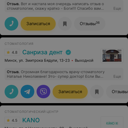
Отзыв
.
Вот и настала моя очередь написать отзыв о
инструкции, что лишних визитов не требует. Просто
стоматологии, скажу кратко - Боги!!! Спасибо вам
Еще
врач от Бога! Спасибо, Наталья за то, что Вы есть.
большое за шикарную работу над моими зубками!
36
Записаться
Отзывы
СТОМАТОЛОГИЯ
Санриза дент
4.8
Минск, ул. Змитрока Бядули, 13-23
Выходной
Отзыв
.
Огромная благодарность врачу-стоматологу
Наталье Николаевне! Это- супер доктор! Если Вы
Еще
боитесь лечить зубы, то Вам именно к Наталье
Николаевне! Качество работы на высоте и хорошее
настроение Вам обеспечено!
Записаться
Отзывы
СТОМАТОЛОГИЧЕСКИЙ ЦЕНТР
KANO
4.5