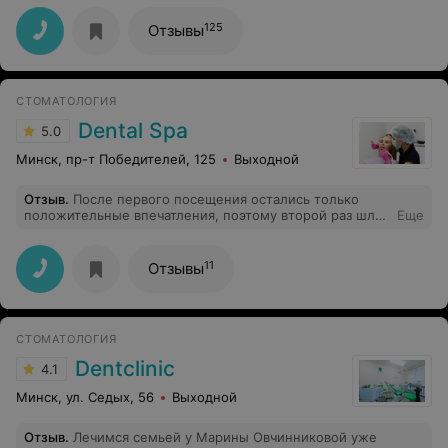
125
Отзывы
СТОМАТОЛОГИЯ
Dental Spa
5.0
Минск, пр-т Победителей, 125
Выходной
Отзыв
.
После первого посещения остались только
положительные впечатления, поэтому второй раз шла
Еще
с удовольствием))) Оксана Борисовна внимательный и
вежливый врач, профессионал своего дела, осмотрела
все зубки, всё подробно рассказала. Проводилась
11
Отзывы
санация и отбеливание, результатом ооочень
довольна, рекомендую, в будущем буду посещать еще!
Спасибо Вам!
СТОМАТОЛОГИЯ
Dentclinic
4.1
Минск, ул. Седых, 56
Выходной
Отзыв
.
Лечимся семьей у Марины Овчинниковой уже