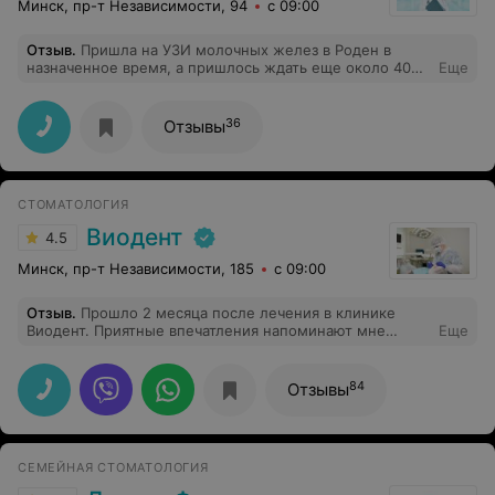
Минск, пр-т Независимости, 94
с 09:00
Отзыв
.
Пришла на УЗИ молочных желез в Роден в
назначенное время, а пришлось ждать еще около 40
Еще
минут. Оказалось, что врач был вынужден задержаться
в пробке по дороге, все приемы сместились. Но мне
любезно предложили кофе/чай, извинились несколько
36
Отзывы
раз за ожидание. Как бы ничего страшного, всякое
случается. УЗИ было сделано хорошо, результат тут
же расшифровали, все в порядке. Но небольшая
заминка чуток подкорректировала планы на день
СТОМАТОЛОГИЯ
Виодент
4.5
Минск, пр-т Независимости, 185
с 09:00
Отзыв
.
Прошло 2 месяца после лечения в клинике
Виодент. Приятные впечатления напоминают мне
Еще
каждый день о замечательном и профессиональном
хирурге Олеге Геннадьевиче Маленкине. Заботой,
добротой и чуткостью запомнился стаматолог-
84
Отзывы
протезист Евгений Иванович Губский к пациенту. Хочу
пожелать всему коллективу терпеливых и
благодарных пациентов в благородном труде всего
Вашего коллектива. Спасибо обслуживающему
СЕМЕЙНАЯ СТОМАТОЛОГИЯ
персоналу клиники за радушный прием. Спасибо что
есть такие люди. С уважением Таиса из Латвии.