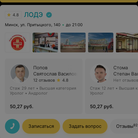
ЛОДЭ
4.8
Минск, ул. Притыцкого, 140
до 21:00
Попов
Стома
Святослав Василович
Степан Ва
12 отзывов
4.8
Нет отзыво
Стаж 29 лет
•
Высшая категория
Стаж 12 лет
•
Высшая к
Уролог • Андролог
Уролог
50,27 руб.
50,27 руб.
92
Записаться
Задать вопрос
Отзывы