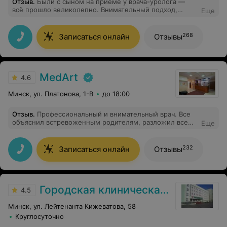
Отзыв
.
Были с сыном на приёме у врача-уролога —
всё прошло великолепно. Внимательный подход,
Еще
ребёнок не боялся, доктор всё спокойно объяснил и
осмотрел. Очень благодарны за профессионализм и
чуткость. Рекомендуем!
268
Записаться онлайн
Отзывы
MedArt
4.6
Минск, ул. Платонова, 1-В
до 18:00
Отзыв
.
Профессиональный и внимательный врач. Все
объяснил встревоженным родителям, разложил все
Еще
по полочкам. В целом только положительные
впечатления. Также отмечу внимательное и вежливое
отношение медсестер. Быстро решали все проблемы
232
Записаться онлайн
Отзывы
в связи с переносом приёма на др день. Спасибо.
Городская клиническая больница скорой медицинской помощи
4.5
Минск, ул. Лейтенанта Кижеватова, 58
Круглосуточно