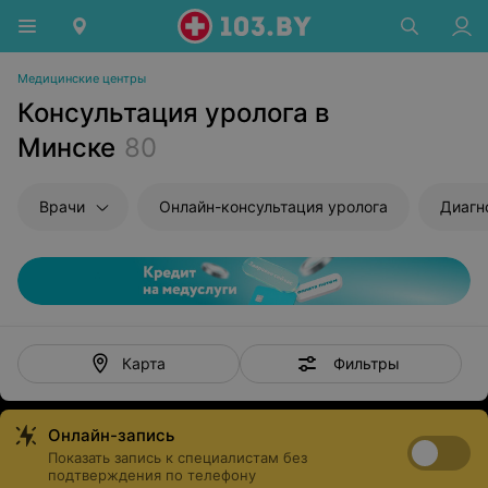
Медицинские центры
Консультация уролога в
Минске
80
Врачи
Онлайн-консультация уролога
Диагност
Фильтры
Карта
Онлайн-запись
Показать запись к специалистам без
подтверждения по телефону