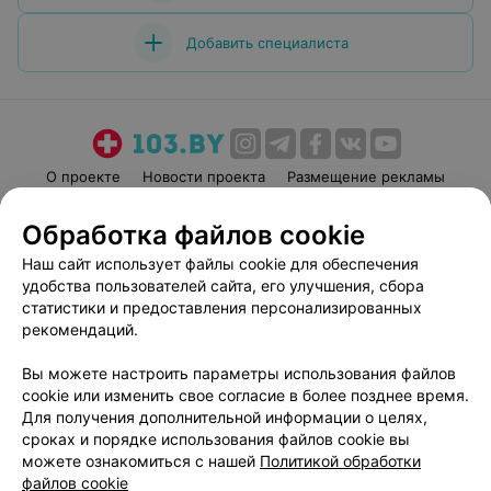
Добавить специалиста
О проекте
Новости проекта
Размещение рекламы
Медицинский маркетинг
Публичный договор
Обработка файлов cookie
Пользовательское соглашение
Способы оплаты
Наш сайт использует файлы cookie для обеспечения
Вакансии
Партнеры
удобства пользователей сайта, его улучшения, сбора
Написать руководителю 103.by
статистики и предоставления персонализированных
рекомендаций.
Написать в поддержку
Персональные настройки cookie
Вы можете настроить параметры использования файлов
Обработка персональных данных
cookie или изменить свое согласие в более позднее время.
Для получения дополнительной информации о целях,
сроках и порядке использования файлов cookie вы
можете ознакомиться с нашей
Политикой обработки
файлов cookie