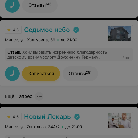
полноценной жизни и почувствовать себя вновь
146
Отзывы
здоровым!!!!
Седьмое небо
4.6
Минск, ул. Халтурина, 39
до 21:00
Отзыв
.
Хочу выразить искреннюю благодарность
детскому врачу урологу Дружинину Герману
Еще
Викторовичу и анастезиологу Гулениной Ольге
Александровне за оказанную помощь моему ребёнку и
за профессионализм в своей работе. Такое душевное
281
Записаться
Отзывы
отношение и переживание за здоровье ребенка я
давно не встречала. Спасибо Вам огромное!!!! Вы
врачи от Бога, низкий Вам поклон.
Ещё 1 адрес
Новый Лекарь
4.6
Минск, ул. Энгельса, 34А/2
до 21:00