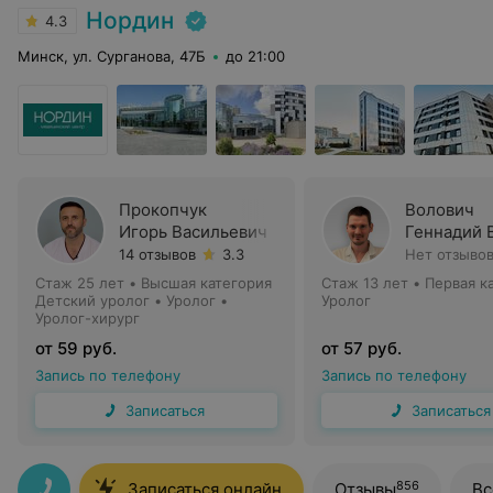
Нордин
4.3
Минск, ул. Сурганова, 47Б
до 21:00
Прокопчук
Волович
Игорь Васильевич
Геннадий 
14 отзывов
3.3
Нет отзыво
Стаж 25 лет
•
Высшая категория
Стаж 13 лет
•
Первая к
Детский уролог • Уролог •
Уролог
Уролог-хирург
от 59 руб.
от 57 руб.
Запись по телефону
Запись по телефону
Записаться
Записаться
856
Записаться онлайн
Отзывы
Вс