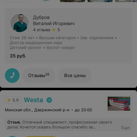
Дубров
Виталий Игоревич
4 отзыва
5
Стаж 29 лет
•
Высшая категория
•
Зав. отделением •
Доктор медицинских наук
Детский уролог • Уролог-хирург
35 руб.
35
Отзывы
Все цены
Westa
5.0
Минская обл., Дзержинский р-н
до 20:00
Отзыв
.
Отличный специалист, профессионал своего
дела) Хочется сказать большое спасибо за
Еще
внимательность и желание решить поставленную
задачу. Практически наш семейный доктор)),