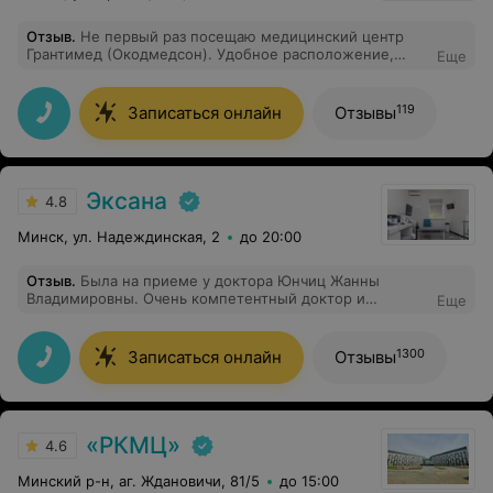
Отзыв
.
Не первый раз посещаю медицинский центр
Грантимед (Окодмедсон). Удобное расположение,
Еще
приятный и профессиональный медперсонал. Посещал
врача уролога (Зубец Д.Н.), все четко, понятно, врач
все рассказал и объяснил дальнейшие действия.
119
Записаться онлайн
Отзывы
Спасибо большое за помощь!
Эксана
4.8
Минск, ул. Надеждинская, 2
до 20:00
Отзыв
.
Была на приеме у доктора Юнчиц Жанны
Владимировны. Очень компетентный доктор и
Еще
приятный человек. Очень довольна ее работой
1300
Записаться онлайн
Отзывы
«РКМЦ»
4.6
Минский р-н, аг. Ждановичи, 81/5
до 15:00