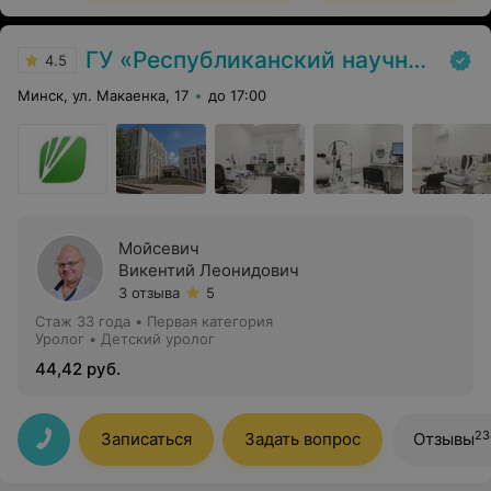
ГУ «Республиканский научно-практический центр медицинской экспертизы и реабилитаци»
4.5
Минск, ул. Макаенка, 17
до 17:00
Мойсевич
Викентий Леонидович
3 отзыва
5
Стаж 33 года
•
Первая категория
Уролог • Детский уролог
44,42 руб.
23
Записаться
Задать вопрос
Отзывы