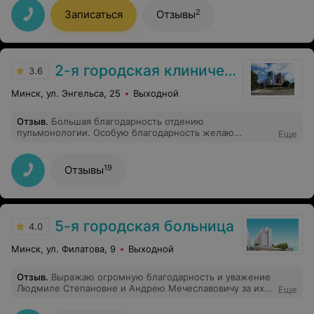
2
Записаться
Отзывы
2-я городская клиническая больница
3.6
Минск, ул. Энгельса, 25
Выходной
Отзыв
.
Большая благодарность отдению
пульмонологии. Особую благодарность желаю
Еще
выразить врачу Однобочко Оксане Валерьевне. За
правильный поставленный диагноз и медикаментозное
лечение и обследование. А так же старшей медсестре
19
Отзывы
Оксане Сергеевне за чуткий характер и стремление
помочь каждому нуждающемуся в помощи. И
поощрить медсестру Анастасия за проссионализм.
5-я городская больница
4.0
Минск, ул. Филатова, 9
Выходной
Отзыв
.
Выражаю огромную благодарность и уважение
Людмиле Степановне и Андрею Мечеславовичу за их
Еще
чуткость и золотые руки!!!! Как замечательно, что есть
такие врачи, которые помагают вернуться к