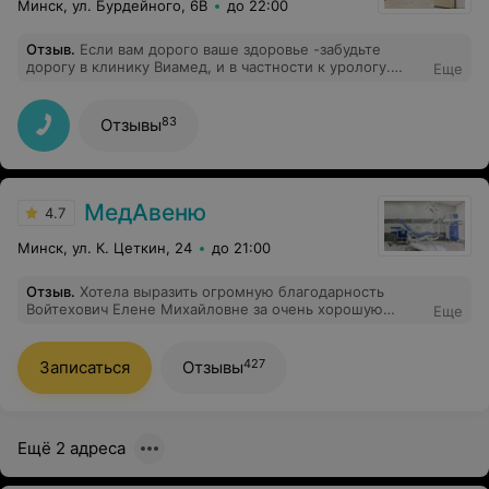
Минск, ул. Бурдейного, 6В
до 22:00
Отзыв
.
Если вам дорого ваше здоровье -забудьте
дорогу в клинику Виамед, и в частности к урологу.
Еще
Человек плохо представляет, что такое урология, не
может правильно поставить диагноз,в результате вы
можете просто умереть.
83
Отзывы
МедАвеню
4.7
Минск, ул. К. Цеткин, 24
до 21:00
Отзыв
.
Хотела выразить огромную благодарность
Войтехович Елене Михайловне за очень хорошую
Еще
работу, профессионализм и выполнение своей работы
только на отлично. За человеческое и добросовестное
отношение к своим пациентам. Спасибо огромное
427
Записаться
Отзывы
Елена Михайловна за то что Вы делаете нашу жизнь
качественной, за то что каждая женщина чувствует
себя счастливой и уверенной в себе. Здоровья Вам и
женского счастья.
Ещё 2 адреса