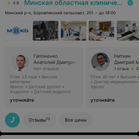
Минская областная клиническая больница
4.8
Минский р-н, Боровлянский сельсовет, 201
до 18:00
Гапоненко
Ниткин
Анатолий Дмитриевич
Дмитрий М
Нет отзывов
1 отзыв
5
Стаж 23 года
•
Высшая
Стаж 30 лет
•
Высшая к
категория
•
Доктор медицинских 
Уролог • Детский уролог •
Профессор
Уролог
Андролог • Детский андролог
уточняйте
уточняйте
73
Отзывы
Все цены