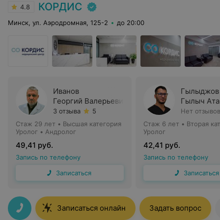
КОРДИС
4.8
Минск, ул. Аэродромная, 125-2
до 20:00
Иванов
Гылыджов
Георгий Валерьевич
Гылыч Ат
3 отзыва
5
Нет отзыво
Стаж 29 лет
•
Высшая категория
Стаж 6 лет
•
Вторая ка
Уролог • Андролог
Уролог
49,41 руб.
42,41 руб.
Запись по телефону
Запись по телефону
Записаться
Записаться
Записаться онлайн
Задать вопрос