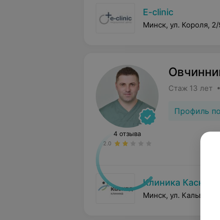
E-clinic
Минск, ул. Короля, 2/
Овчинни
Стаж 13 лет •
Профиль п
4 отзыва
2.0
Клиника Каскад
Минск, ул. Кальварий