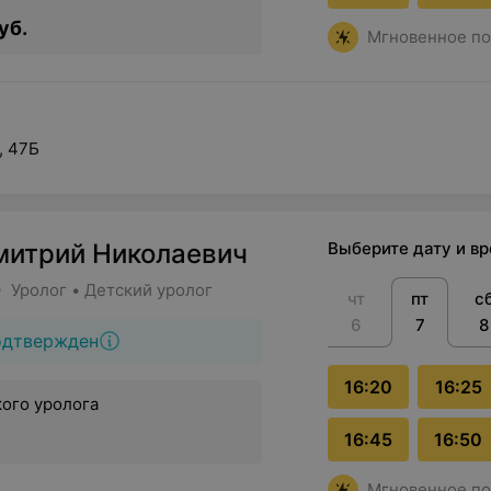
уб.
Мгновенное по
, 47Б
митрий Николаевич
Выберите дату и в
• Уролог • Детский уролог
чт
пт
с
6
7
8
одтвержден
16:20
16:25
ого уролога
16:45
16:50
Мгновенное по