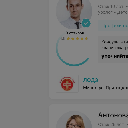
Стаж 10 лет •
уролог • Дет
Профиль п
19 отзывов
4.8
Консультаци
квалификац
уточняйт
ЛОДЭ
Минск, ул. Притыцког
Антонов
Стаж 26 лет •