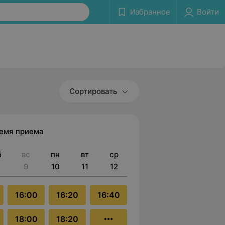
Избранное
Войти
Сортировать
ремя приема
б
вс
пн
вт
ср
9
10
11
12
16:00
16:20
16:40
18:00
18:20