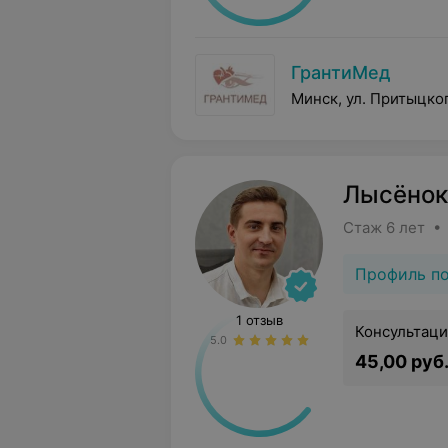
ГрантиМед
Минск, ул. Притыцког
Лысёнок
Стаж 6 лет • 
Профиль п
1 отзыв
Консультаци
5.0
45,00 руб