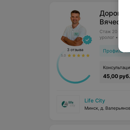
Дорошев
Вячесла
Стаж 20 лет •
уролог • Детс
3 отзыва
Профиль п
5.0
Консультаци
45,00 руб
Life City
Минск, д. Валерьянов