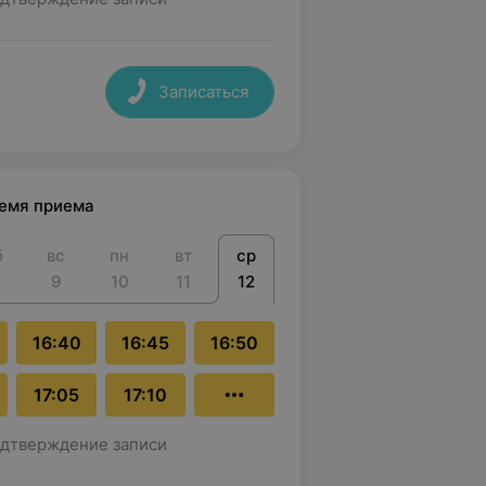
Записаться
ремя приема
б
вс
пн
вт
ср
9
10
11
12
16:40
16:45
16:50
17:05
17:10
дтверждение записи