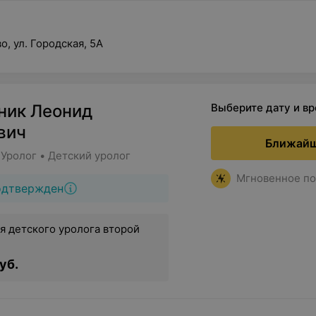
о, ул. Городская, 5А
ник Леонид
Выберите дату и в
вич
Ближайш
Уролог • Детский уролог
Мгновенное по
одтвержден
я детского уролога второй
уб.