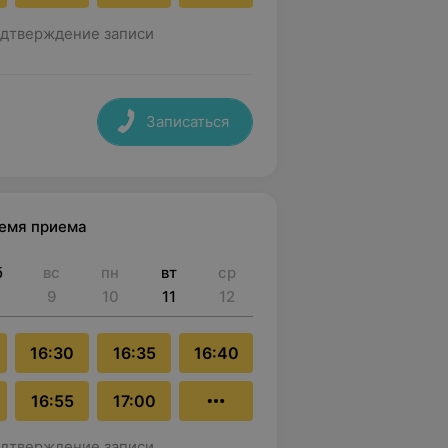
дтверждение записи
Записаться
ремя приема
б
вс
пн
вт
ср
9
10
11
12
16:30
16:35
16:40
16:55
17:00
дтверждение записи