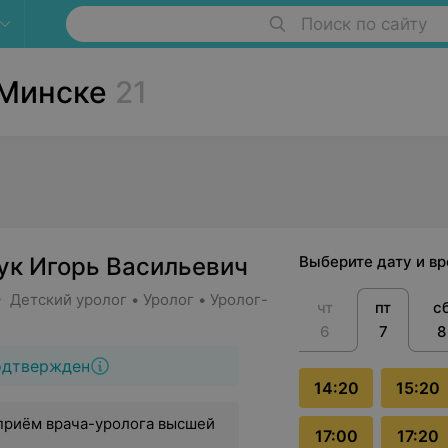
Поиск по сайту
 Минске
21
ук Игорь Васильевич
Выберите дату и в
 Детский уролог • Уролог • Уролог-
чт
пт
с
6
7
8
одтвержден
14:20
15:20
приём врача-уролога высшей
17:00
17:20