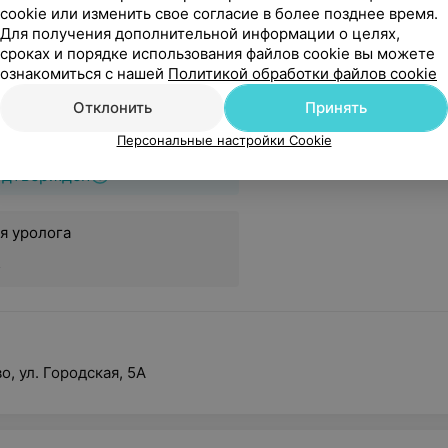
cookie или изменить свое согласие в более позднее время.
Для получения дополнительной информации о целях,
ич Руслан
сроках и порядке использования файлов cookie вы можете
Зап
вович
ознакомиться с нашей
Политикой обработки файлов cookie
Вам перезвоня
Отклонить
Принять
 Андролог • Уролог • Детский
кий андролог • Сексолог • Врач УЗД
Персональные настройки Cookie
одтвержден
я уролога
.
о, ул. Городская, 5А