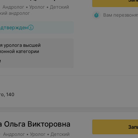
 Андролог • Уролог • Детский
ский андролог
Вам перезвоня
одтвержден
я уролога высшей
ионной категории
е
о, 140
а Ольга Викторовна
Зап
 Андролог • Уролог • Детский