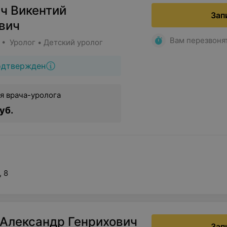
ч Викентий
Зап
вич
Вам перезвоня
 • Уролог • Детский уролог
одтвержден
я врача-уролога
уб.
, 8
 Александр Генрихович
Зап