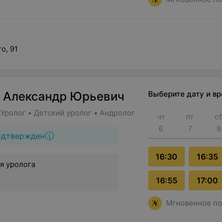
о, 91
 Александр Юрьевич
Выберите дату и в
Уролог • Детский уролог • Андролог
чт
пт
с
6
7
8
одтвержден
16:30
16:35
я уролога
.
16:55
17:00
Мгновенное по