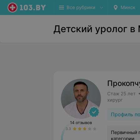
Все рубрики
Минск
Детский уролог в
Прокопч
Стаж 25 лет •
хирург
Профиль п
14 отзывов
3.3
Первичный 
категории