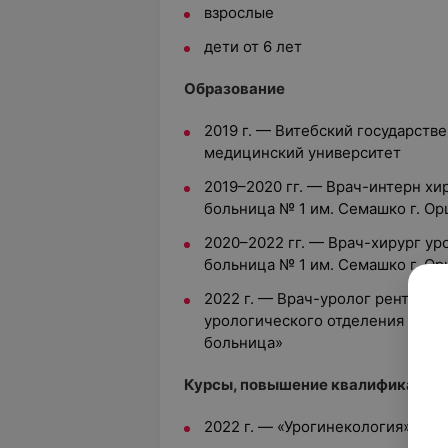
взрослые
дети от 6 лет
Образование
2019 г. — Витебский государст
медицинский университет
2019–2020 гг. — Врач-интерн хи
больница № 1 им. Семашко г. О
2020–2022 гг. — Врач-хирург ур
больница № 1 им. Семашко г. Ор
2022 г. — Врач-уролог рентген
урологического отделения № 1 
больница»
Курсы, повышение квалификации
2022 г. — «Урогинекология»