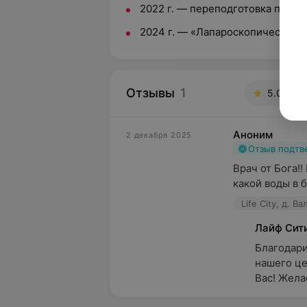
2022 г. — переподготовка по сп
2024 г. — «Лапароскопическая у
Отзывы
1
5.0
Li
Аноним
2 декабря 2025
Отзыв подт
Врач от Бога!!
какой воды в б
Life City, д. В
Лайф Сит
Благодари
нашего це
Вас! Жела