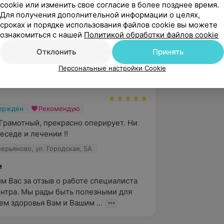
cookie или изменить свое согласие в более позднее время.
ециальности «Урология»
Для получения дополнительной информации о целях,
рология», г. Санкт-Петербург, РФ
сроках и порядке использования файлов cookie вы можете
ознакомиться с нашей
Политикой обработки файлов cookie
Отклонить
Принять
fe City, д. Валерьяново, ул. Городская, 5А
Персональные настройки Cookie
вержден
Рекомендую
 Грамотный, прекрасно оперирует. Ни 
еседе и лечении !!
алерьяново, ул. Городская, 5А
и
м Вас за отзыв о работе специалиста 
нтра. Мы рады быть полезными для 
ем здоровья Вам и Вашим ...