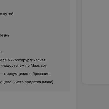
х путей
лезнь
ия
еле микрохирургическая
минидоступом по Мармару
— циркумцизио (обрезание)
оцеле (киста придатка яичка)