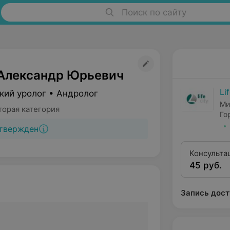
Поиск по сайту
Александр Юрьевич
Li
кий уролог • Андролог
Ми
торая категория
Го
твержден
Консульта
45 руб.
Запись дост