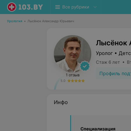
Все рубрики
Урология
•
Лысёнок Александр Юрьевич
Лысёнок 
Уролог • Детс
Стаж 6 лет • В
Профиль под
1 отзыв
5.0
Инфо
Специализация