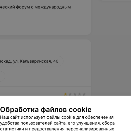
гический форум с международным
аскад, ул. Кальварийская, 40
0
вержден
Обработка файлов cookie
 14.07.26 с ребенком в каскаде. 
равился. Детский уролог, должен хоть 
Наш сайт использует файлы cookie для обеспечения
подход к р...
удобства пользователей сайта, его улучшения, сбора
статистики и предоставления персонализированных
, ул. Кальварийская, 40