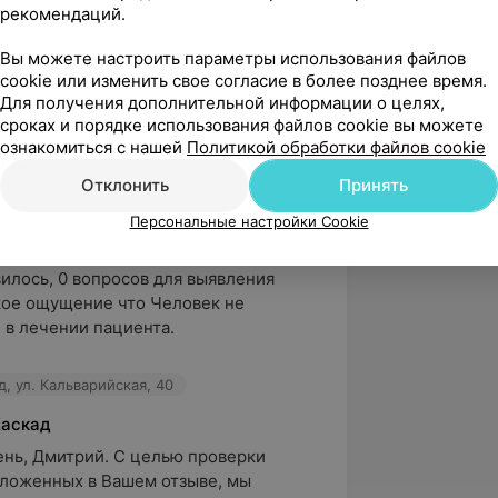
рекомендаций.
Вы можете настроить параметры использования файлов
вержден
Рекомендую
cookie или изменить свое согласие в более позднее время.
Для получения дополнительной информации о целях,
сибо Овчинникову Алексею Юрьевичу 
сроках и порядке использования файлов cookie вы можете
ти подход к ребенку, грамотную 
ознакомиться с нашей
Политикой обработки файлов cookie
и доброжелательно...
Отклонить
Принять
Персональные настройки Cookie
вержден
илось, 0 вопросов для выявления 
ое ощущение что Человек не 
 в лечении пациента.

, ул. Кальварийская, 40
Каскад
нь, Дмитрий. С целью проверки 
зложенных в Вашем отзыве, мы 