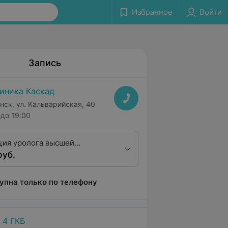
Избранное
Войти
Запись
иника Каскад
нск, ул. Кальварийская, 40
до 19:00
ция уролога высшей
руб.
ционной категории
упна только по телефону
 4 ГКБ