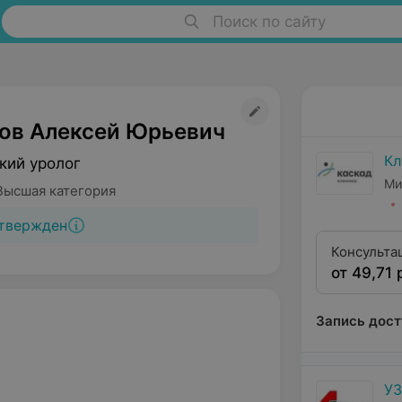
Поиск по сайту
ов Алексей Юрьевич
Кл
кий уролог
Ми
Высшая категория
твержден
Консульта
от 49,71 
квалифика
Запись дост
УЗ