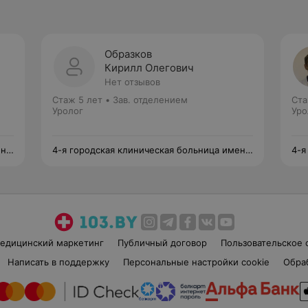
Образков
Кирилл Олегович
Нет отзывов
Стаж 5 лет
•
Зав. отделением
Ста
Уролог
Уро
ени
4-я городская клиническая больница имени
4-я
Н.Е.Савченко
Н.Е
едицинский маркетинг
Публичный договор
Пользовательское 
Написать в поддержку
Персональные настройки cookie
Обра