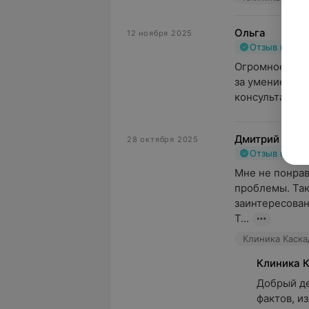
Ольга
12 ноября 2025
Отзыв подт
Огромное спа
за умение най
консультацию 
Дмитрий
28 октября 2025
Отзыв подт
Мне не понрав
проблемы. Так
заинтересован
Т...
Клиника Каскад
Клиника 
Добрый де
фактов, и