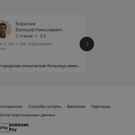
Борычев
Аль-Р
Валерий Николаевич
Али А
2 отзыва
3.5
23 отз
ж 5 лет
•
Зав. отделением
Стаж 7 лет
•
Втора
лог
отделением
Уролог
 городская клиническая больница имени
4-я городская кли
.Савченко
Н.Е.Савченко
соглашение
Способы оплаты
Вакансии
Партнеры
ботка персональных данных