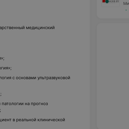
Ми
ударственный медицинский
»;
огия»;
логия с основами ультразвуковой
;
 патологии на прогноз
;
циент в реальной клинической