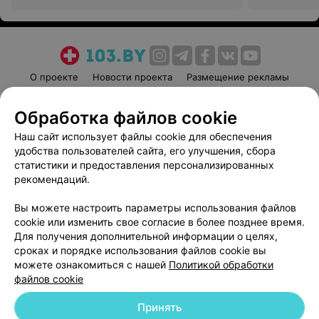
О проекте
Новости проекта
Размещение рекламы
Медицинский маркетинг
Публичный договор
Обработка файлов cookie
Пользовательское соглашение
Способы оплаты
Наш сайт использует файлы cookie для обеспечения
Вакансии
Партнеры
удобства пользователей сайта, его улучшения, сбора
Написать руководителю 103.by
статистики и предоставления персонализированных
Написать в поддержку
рекомендаций.
Персональные настройки cookie
Вы можете настроить параметры использования файлов
Обработка персональных данных
cookie или изменить свое согласие в более позднее время.
Для получения дополнительной информации о целях,
сроках и порядке использования файлов cookie вы
можете ознакомиться с нашей
Политикой обработки
файлов cookie
Принять
© 2026 ООО «Артокс Лаб», УНП 191700409
| 220012, Республика Беларусь,