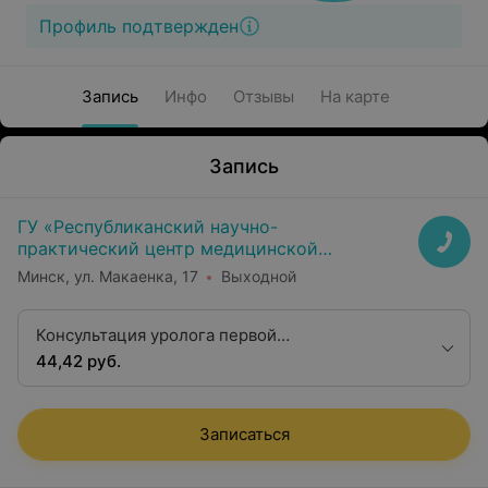
Профиль подтвержден
Запись
Инфо
Отзывы
На карте
Запись
ГУ «Республиканский научно-
практический центр медицинской
экспертизы и реабилитаци»
Минск, ул. Макаенка, 17
Выходной
Консультация уролога первой
квалификационной категории
44,42 руб.
Записаться