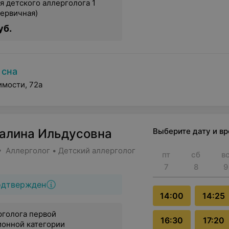
я детского аллерголога 1
первичная)
уб.
 сна
имости, 72а
Галина Ильдусовна
Выберите дату и в
• Аллерголог • Детский аллерголог
пт
сб
в
7
8
9
одтвержден
14:00
14:25
рголога первой
16:30
17:20
ионной категории