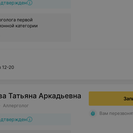
одтвержден
рголога первой
ионной категории
.
ы 12-20
ва Татьяна Аркадьевна
Зап
• Аллерголог
Вам перезвоня
одтвержден