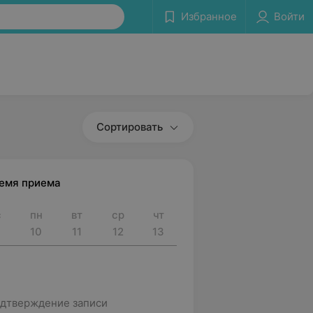
Избранное
Войти
Сортировать
ремя приема
с
пн
вт
ср
чт
10
11
12
13
дтверждение записи