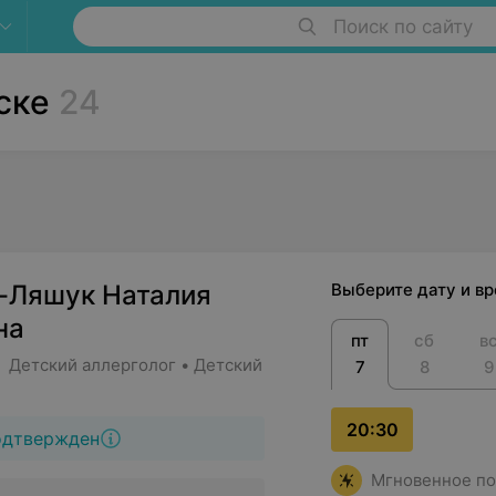
Поиск по сайту
ске
24
-Ляшук Наталия
Выберите дату и в
на
пт
сб
в
• Детский аллерголог • Детский
7
8
9
20:30
одтвержден
Мгновенное по