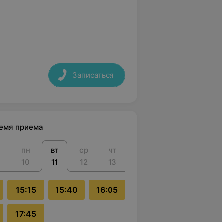
Записаться
ремя приема
с
пн
вт
ср
чт
10
11
12
13
15:15
15:40
16:05
17:45