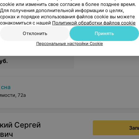
cookie или изменить свое согласие в более позднее время.
 Екатерина Валерьевна
Выберите дату и в
Для получения дополнительной информации о целях,
сроках и порядке использования файлов cookie вы можете
• Аллерголог • Детский аллерголог
ознакомиться с нашей
Политикой обработки файлов cookie
Ближайша
Отклонить
Принять
одтвержден
Мгновенное по
Персональные настройки Cookie
я аллерголога (для взрослых)
уб.
 сна
имости, 72а
кий Сергей
Зап
вич