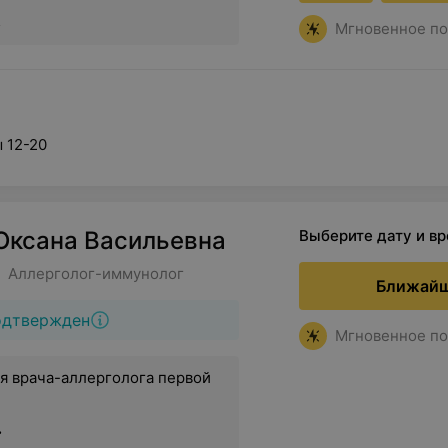
.
Мгновенное по
ы 12-20
Оксана Васильевна
Выберите дату и в
• Аллерголог-иммунолог
Ближайш
одтвержден
Мгновенное по
я врача-аллерголога первой
.