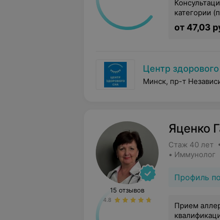
Консультаци
категории (
от 47,03 р
Центр здорового
Минск, пр-т Независ
Яценко 
Стаж 40 лет 
• Иммунолог
Профиль п
15 отзывов
4.8
Прием алле
квалификац