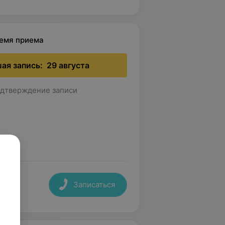
ремя приема
ая запись:
29 августа
дтверждение записи
Записаться