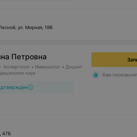
Лесной, ул. Мирная, 19В
нна Петровна
Зап
• Аллерголог • Иммунолог • Доцент
едицинских наук
Вам перезвоня
одтвержден
, 47Б