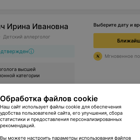
ч Ирина Ивановна
Выберите дату и в
• Детский аллерголог
Ближайш
одтвержден
Мгновенное по
рголога высшей
ионной категории
Обработка файлов cookie
Наш сайт использует файлы cookie для обеспечения
удобства пользователей сайта, его улучшения, сбора
ы 12-20
статистики и предоставления персонализированных
рекомендаций.
Вы можете настроить параметры использования файлов