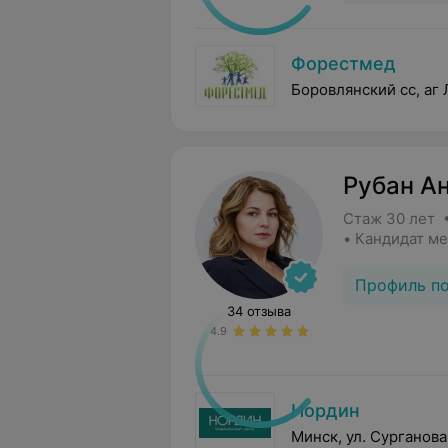
Форестмед
Боровлянский сс, аг 
Рубан А
Стаж 30 лет 
• Кандидат м
Профиль п
34 отзыва
4.9
Нордин
Минск, ул. Сурганова