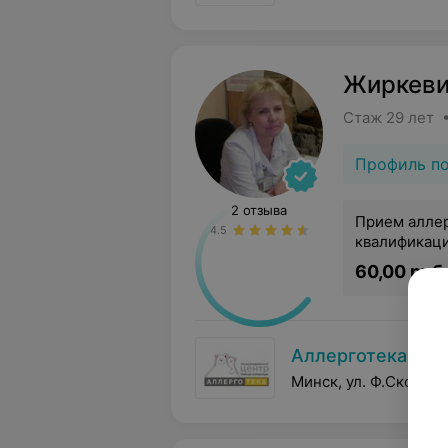
Жиркеви
Стаж 29 лет 
Профиль п
2 отзыва
Прием алле
4.5
квалификац
60,00 руб.
Аллерготека
Минск, ул. Ф.Скорин