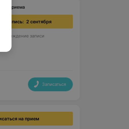
ремя приема
я запись:
2 сентября
дтверждение записи
Записаться
исаться на прием