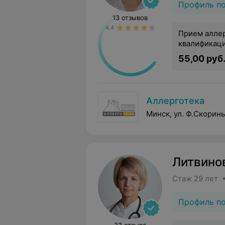
Профиль п
13 отзывов
4.4
Прием алле
квалификац
55,00 руб
Аллерготека
Минск, ул. Ф.Скорин
Литвино
Стаж 29 лет 
Профиль п