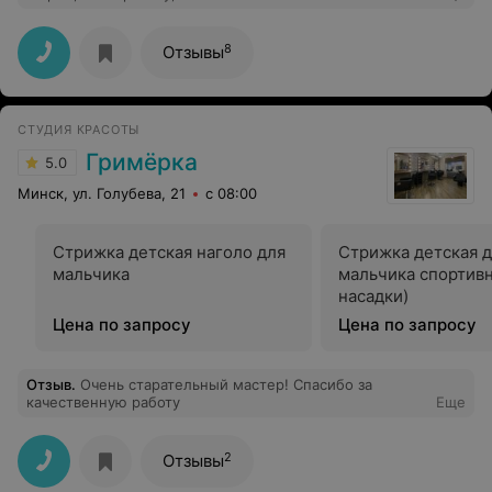
профессионализм. Спасибо Вам большое за Вашу
работу!
8
Отзывы
СТУДИЯ КРАСОТЫ
Гримёрка
5.0
Минск, ул. Голубева, 21
с 08:00
Стрижка детская наголо для
Стрижка детская 
мальчика
мальчика спортивн
насадки)
Цена по запросу
Цена по запросу
Отзыв
.
Очень старательный мастер! Спасибо за
качественную работу
Еще
2
Отзывы