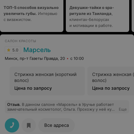
ТОП-5 способов визуально
Девушки-тайки о spa-
увеличить губы.
Интервью
ритуале из Таиланда
,
с визажистом.
клиентах-белорусах
и мотивации в работе.
САЛОН КРАСОТЫ
Марсель
5.0
Минск, пр-т Газеты Правда, 20
с 10:00
Стрижка женская (короткий
Стрижка женская 
волос)
волос)
Цена по запросу
Цена по запросу
Отзыв
.
В данном салоне «Марсель» в Уручье работает
замечательный косметолог, Ольга. Прохожу у неё курс
Еще
авторского массажа лица. Хочу отметить
профессиональный, и в тоже время индивидуальный
(проведение массажа под запрос человека), подход к
Все адреса
работе специалиста.