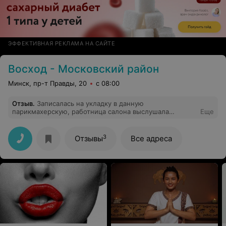
ЭФФЕКТИВНАЯ РЕКЛАМА НА САЙТЕ
Восход - Московский район
Минск, пр-т Правды, 20
с 08:00
Отзыв
.
Записалась на укладку в данную
парикмахерскую, работница салона выслушала
Еще
пожелания,но свою работу выполнила отвратительно!!!
На мои замечания реагировала агрессивно со
словами"я не понимаю,что вы хотите!". В итоге
3
Отзывы
Все адреса
внешний вид у меня был,как после обычного мытья
головы в домашних условиях.Настроение было
напрочь испорчено!!! И за эту мойку головы с меня
еще и взяли деньги как за укладку! Никому не советую
посещать данное заведение!