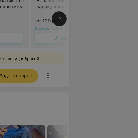
маникюр с
Наращивание/ коррекция
Комбини
покрытием
наращенных ногтей
долговр
+ дизайн
от 130 руб.
105 руб.
Запись по телефону
Запись по 
ся
Записаться
е ресниц и бровей
Задать вопрос