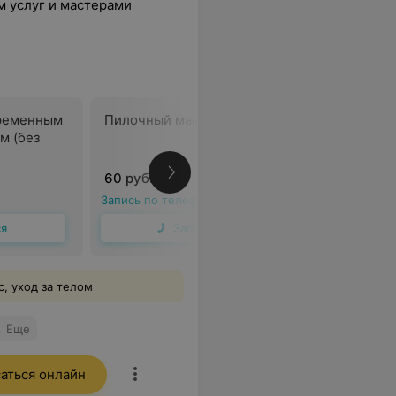
м услуг и мастерами
ременным
Пилочный маникюр
Маникюр
м (без
френч по
снятия)
60 руб.
85 руб.
Запись по телефону
Запись по 
ся
Записаться
, уход за телом
Еще
аться онлайн