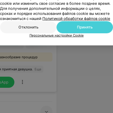
cookie или изменить свое согласие в более позднее время.
Для получения дополнительной информации о целях,
Детский маникюр +
Мужской
сроках и порядке использования файлов cookie вы можете
р (без
покрытие прозрачным лаком
ознакомиться с нашей
Политикой обработки файлов cookie
(до 12 лет)
35 руб.
55 руб.
Отклонить
Принять
Запись по телефону
Запись по 
Персональные настройки Cookie
ся
Записаться
азнообразие процедур
и приятная девушка.
Еще
sApp