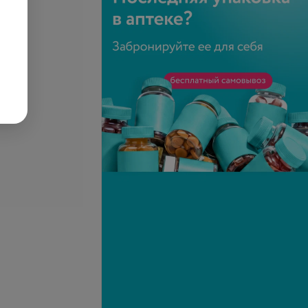
 маникюр
Наращивание ногтей +
однотонное покрытие гель-
лаком (короткие до 2 мм)
130 руб.
телефону
Запись по телефону
Записаться
Записаться