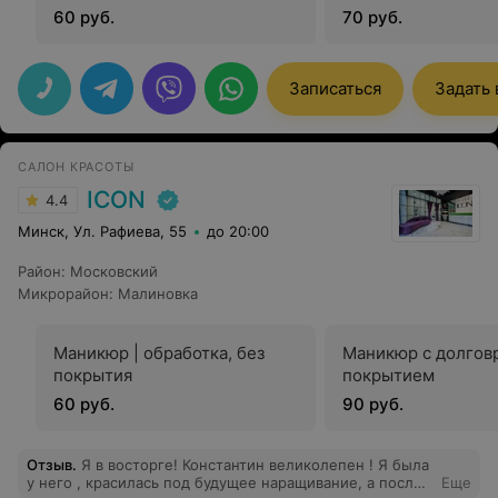
60 руб.
70 руб.
Записаться
Задать
САЛОН КРАСОТЫ
ICON
4.4
Минск, Ул. Рафиева, 55
до 20:00
Район
:
Московский
Микрорайон
:
Малиновка
Маникюр | обработка, без
Маникюр с долго
покрытия
покрытием
60 руб.
90 руб.
Отзыв
.
Я в восторге! Константин великолепен ! Я была
у него , красилась под будущее наращивание, а после
Еще