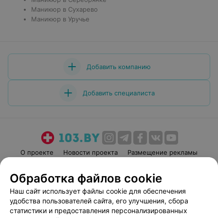
Маникюр в Сухарево
Маникюр в Уручье
Добавить компанию
Добавить специалиста
О проекте
Новости проекта
Размещение рекламы
Медицинский маркетинг
Публичный договор
Обработка файлов cookie
Пользовательское соглашение
Способы оплаты
Наш сайт использует файлы cookie для обеспечения
Вакансии
Партнеры
удобства пользователей сайта, его улучшения, сбора
Написать руководителю 103.by
статистики и предоставления персонализированных