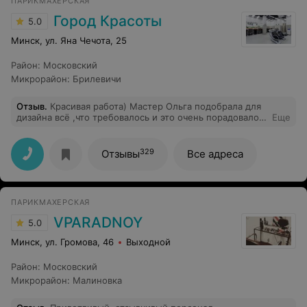
ПАРИКМАХЕРСКАЯ
Город Красоты
5.0
Минск, ул. Яна Чечота, 25
Район
:
Московский
Микрорайон
:
Брилевичи
Отзыв
.
Красивая работа) Мастер Ольга подобрала для
дизайна всё ,что требовалось и это очень порадовало.
Еще
Маникюр чистый, без порезов, результатом очень
довольна. Спасибо!
329
Отзывы
Все адреса
ПАРИКМАХЕРСКАЯ
VPARADNOY
5.0
Минск, ул. Громова, 46
Выходной
Район
:
Московский
Микрорайон
:
Малиновка