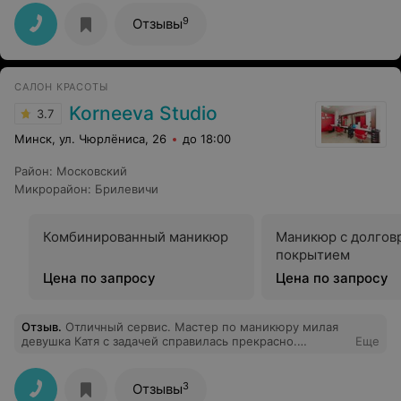
постоянный клиент этого салона! А самое
главное:очень сладкие цены) Спасибо вам!
9
Отзывы
САЛОН КРАСОТЫ
Korneeva Studio
3.7
Минск, ул. Чюрлёниса, 26
до 18:00
Район
:
Московский
Микрорайон
:
Брилевичи
Комбинированный маникюр
Маникюр с долго
покрытием
Цена по запросу
Цена по запросу
Отзыв
.
Отличный сервис. Мастер по маникюру милая
девушка Катя с задачей справилась прекрасно.
Еще
Администратор приветливая и дружелюбная. Вернусь
сюда ещё.
3
Отзывы