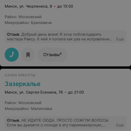
Минск, ул. Чюрлениса, 8
до 15:00
Район
:
Московский
Микрорайон
:
Брилевичи
Отзыв
.
Добрый день всем! Я хочу поблагодарить
мастера Раису. К ней я попала как раз на исправление
Еще
стрижки, с чем она справилась! Записалась на
повторную к ней же. Стрижет она не быстро, но очень
аккуратно! А массаж головы во время мытья -
4
Отзывы
божественный.
САЛОН КРАСОТЫ
Зазеркалье
Минск, ул. Сергея Есенина, 76
до 21:00
Район
:
Московский
Микрорайон
:
Малиновка
Отзыв
.
НЕ ИДИТЕ СЮДА. ПРОСТО СОЖГЛИ ВОЛОСЫ.
Если вы думаете о походе в эту парикмахерскую,
Еще
проведите рукой по своим волосам. Если они плохие -