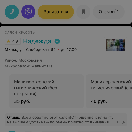
нарастила волосы. Тон в тон и такой цвет шикарный
Спасибо огромное )))
14
Записаться
Отзывы
САЛОН КРАСОТЫ
Надежда
4.9
Минск, ул. Слободская, 95
до 17:00
Район
:
Московский
Микрорайон
:
Малиновка
Маникюр женский
Маникюр женский
гигиенический (без
гигиенический (с 
покрытия)
35 руб.
40 руб.
Отзыв
.
Всем советую этот салон!Отношение к клиенту
на высшем уровне.Было очень приятно от внимания
Еще
персонала. Не в каждом салоне такое
встретишь.Большое спасибо мастеру по маникюру/