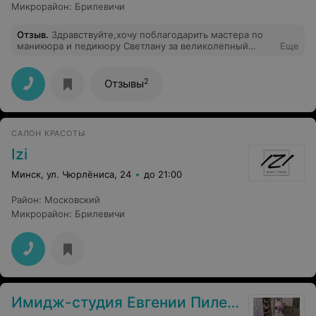
Микрорайон
:
Брилевичи
Отзыв
.
Здравствуйте,хочу поблагодарить мастера по
маникюра и педикюру Светлану за великолепный
Еще
маникюр,профессиональную консультацию и
рекомендации по домашнему уходу.И особая
благодарность за педикюр!!!Проблемы решены,а от
2
Отзывы
массажа со скрабом я просто в бешенном
восторге.Никогда не ощущали такой легкости в
ножках.Светлана мастер своего дела!!!Очень
рекомендую)
САЛОН КРАСОТЫ
Izi
Минск, ул. Чюрлёниса, 24
до 21:00
Район
:
Московский
Микрорайон
:
Брилевичи
Имидж-студия Евгении Пилеко