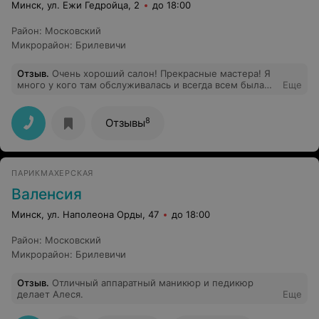
непонятно.Приходится туда ходить лишь потому, что
Минск, ул. Ежи Гедройца, 2
до 18:00
это рядом с домом.
Район
:
Московский
Микрорайон
:
Брилевичи
Отзыв
.
Очень хороший салон! Прекрасные мастера! Я
много у кого там обслуживалась и всегда всем была
Еще
довольна. Мастер по маникюру Виктория-это вообще
чудо человек и обалденный мастер!!! Отдельное ей
спасибо.
8
Отзывы
ПАРИКМАХЕРСКАЯ
Валенсия
Минск, ул. Наполеона Орды, 47
до 18:00
Район
:
Московский
Микрорайон
:
Брилевичи
Отзыв
.
Отличный аппаратный маникюр и педикюр
делает Алеся.
Еще