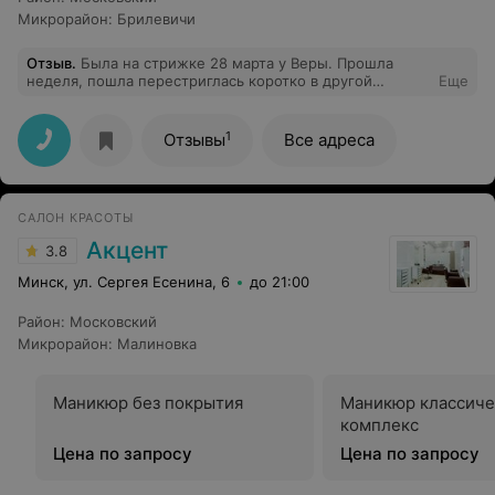
Микрорайон
:
Брилевичи
Отзыв
.
Была на стрижке 28 марта у Веры. Прошла
неделя, пошла перестриглась коротко в другой
Еще
парикмахерской.Спрашивается, за что я отдала 60 руб
в этом салоне.Руки надо пообрывать таким мастерам.
Такое чувство, что стригут все, вторая
1
Отзывы
Все адреса
профессия,наверно, после тракториста, но
профессионалов нужно поискать.
САЛОН КРАСОТЫ
Акцент
3.8
Минск, ул. Сергея Есенина, 6
до 21:00
Район
:
Московский
Микрорайон
:
Малиновка
Маникюр без покрытия
Маникюр классиче
комплекс
Цена по запросу
Цена по запросу