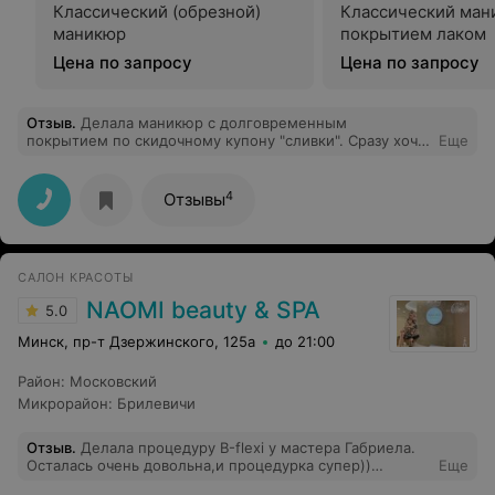
Классический (обрезной)
Классический ман
маникюр
покрытием лаком
Цена по запросу
Цена по запросу
Отзыв
.
Делала маникюр с долговременным
покрытием по скидочному купону "сливки". Сразу хочу
Еще
отметить, что такой маникюр делаю регулярно уже
достаточно давно и у разных мастеров. Мне очень
понравилось! Всё качественно, быстро, аккуратно и
4
Отзывы
красиво, качество покрытия тоже достойное. И не
смотря на то, что мастер, делавшая маникюр, немного
угрюмая))) вернусь к ней на маникюр даже без скидок)
Спасибо! P.S. Администратор была приветлива и во
САЛОН КРАСОТЫ
время записи и во время моего посещения.
NAOMI beauty & SPA
5.0
Минск, пр-т Дзержинского, 125а
до 21:00
Район
:
Московский
Микрорайон
:
Брилевичи
Отзыв
.
Делала процедуру В-flexi у мастера Габриела.
Осталась очень довольна,и процедурка супер))
Еще
Косметолог Евгения мастер своего дела! Теперь я