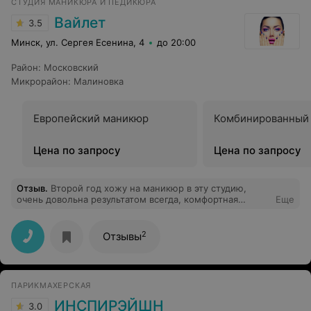
СТУДИЯ МАНИКЮРА И ПЕДИКЮРА
этого хуже не стало. Меня их работа полностью
устраивает. Рекомендую!
Вайлет
3.5
Минск, ул. Сергея Есенина, 4
до 20:00
Район
:
Московский
Микрорайон
:
Малиновка
Европейский маникюр
Комбинированный
Цена по запросу
Цена по запросу
Отзыв
.
Второй год хожу на маникюр в эту студию,
очень довольна результатом всегда, комфортная
Еще
атмосфера и очень приятные профессионалы своего
дела мастера Елена и Алина.
2
Отзывы
ПАРИКМАХЕРСКАЯ
ИНСПИРЭЙШН
3.0