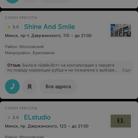
САЛОН КРАСОТЫ
Shine And Smile
5.0
Минск, пр-т. Дзержинского, 115
до 21:00
Район
:
Московский
Микрорайон
:
Брилевичи
Отзыв
.
Была в «ШайнЭст» на консультации у хирурга
по поводу коррекции рубца и не пожалела о выборе
Еще
медицинского центра. Врач внимательно осмотрел,
задал уточняющие вопросы (Откуда появился рубец?
Как давно? Делала ли что-нибудь, чтобы его
Все адреса
скорректировать?). Подробно объяснил, какие сейчас
существуют методы коррекции, какие из них подходят
для меня. Отвечал на все вопросы спокойно и
дружелюбно, даже когда переспрашивала несколько
САЛОН КРАСОТЫ
раз. Видно, что специалист опытный и
неравнодушный, умеет работать с людьми. Я получила
ELstudio
2.0
четкие и понятные рекомендации. Спасибо!
Минск, пр. Дзержинского, 123
до 21:00
Район
:
Московский