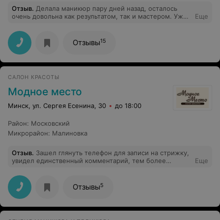
Отзыв
.
Делала маникюр пару дней назад, осталось
очень довольна как результатом, так и мастером. Уже
Еще
после оплаты администратор и сам мастер помогли
одеть пальто и сами его застегнули что бы не
испортился маникюр. Таким отношением к клиентам
15
Отзывы
была приятно удивлена.
САЛОН КРАСОТЫ
Модное место
Минск, ул. Сергея Есенина, 30
до 18:00
Район
:
Московский
Микрорайон
:
Малиновка
Отзыв
.
Зашел глянуть телефон для записи на стрижку,
увидел единственный комментарий, тем более
Еще
негативный. Внесу и свою лепту. Стригусь в 3-й раз у
одного парикмахера, доволен полностью. Стоимость
мужской стрижки ровно такая же, как и в подъездных
5
Отзывы
забегаловках. Зато всегда улыбнуться и создадут
хорошее настроение. Качество стрижки на прямую
зависит от мастера, и если комментатору выше Марии
не понравилась ее работа, то заведение в целом от