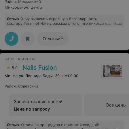
Район
:
Московский
Микрорайон
:
Центр
Отзыв
.
Хочу выразить огромную благодарность
мастеру Татьяне! Начну рассказ с того, что никогда мое
Еще
долговременное покрытие не держалось даже 2-х
недель, я была в огромном количестве салонах, и все
мастера как один говорили, что возможно у меня
23
Отзывы
гармоны, непереносимость покрытия и т.д,. Но я
случайно попала в салон Instyle ииии долговременное
без единого скола! Держится 4 недели! Спасииибо вам
❤️❤️❤️Я очень рада, что нашла такого замечательного
САЛОН КРАСОТЫ
мастера в прекрасном уютном месте!
Nails Fusion
5.0
Минск, ул. Леонида Беды, 39
с 09:00
Район
:
Советский
Запечатывание ногтей
Все цены
Цена по запросу
Отзыв
.
Отличная процедура с приятной скидкой!