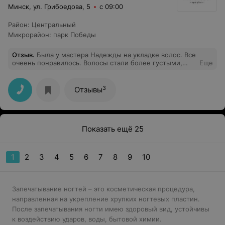
Минск, ул. Грибоедова, 5
с 09:00
Район
:
Центральный
Микрорайон
:
парк Победы
Отзыв
.
Была у мастера Надежды на укладке волос. Все
очеень понравилось. Волосы стали более густыми,
Еще
блестящими. Всем рекомендую Надежду!
3
Отзывы
Показать ещё 25
1
2
3
4
5
6
7
8
9
10
Запечатывание ногтей – это косметическая процедура,
направленная на укрепление хрупких ногтевых пластин.
После запечатывания ногти имею здоровый вид, устойчивы
к воздействию ударов, воды, бытовой химии.