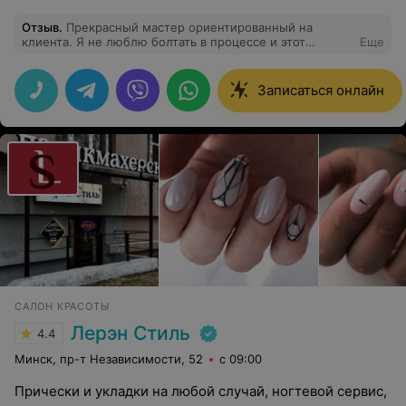
Отзыв
.
Прекрасный мастер ориентированный на
клиента. Я не люблю болтать в процессе и этот
Еще
момент был сразу учтен и принят. Психологически-для
меня это очень важно. Что касается самой работы,
Александара внимательна и аккуратна.. и не
Записаться онлайн
маловажно - выполняет работу быстро. Мой топ
мастер уже несколько лет. Спасибо!
САЛОН КРАСОТЫ
Лерэн Стиль
4.4
Минск, пр-т Независимости, 52
с 09:00
Прически и укладки на любой случай, ногтевой сервис,