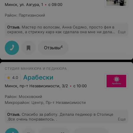
Минск, ул. Азгура, 1
с 09:00
Район
:
Партизанский
Отзыв
.
Мастер по волосам, Анна Седяко, просто фея в
окраске, а стрижку карэ как сделала она мне ни делал
Еще
никто, я в восторге,такая четкость, мммм!!! Я теперь
фанат Черного Пиона!
4
Отзывы
СТУДИЯ МАНИКЮРА И ПЕДИКЮРА
Арабески
4.0
Минск, пр-т Независимости, 3/2
с 10:00
Район
:
Московский
Микрорайон
:
Центр
,
Пр-т Независимости
Отзыв
.
Спасибо за работу. Делала педикюр в Столице
.Все очень понравилось. .
Еще