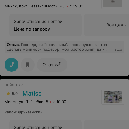
Минск, пр-т Независимости, 93
с 09:00
Запечатывание ногтей
Все цены
Цена по запросу
Отзыв
.
Господа, вы "гениальны"..очень нужно завтра
сделать маникюр- педикюр, мой мастер занят, да и
Еще
если честно, хотелось бы поменять уже мастера, но
качество и цена важны. Так вот, захожу в раздел
маникюр (логично мне кажется), вижу на первом
11
Отзывы
месте салон ваш, вижу что месторасположение
удобное-недалеко от работы, нажимаю посмотреть
цены, и вуаля!! Цены только на массаж и спа !! Логика
где? Или это белорусский менталитет хозяина или
НЕЙЛ-БАР
директора "европейского" салона?? По типу "ну мне
реклама нравится-красивенькая же"?? А то что клиент
Matiss
5.0
ни фига не поймет, это неважно)) короче одним
денежным клиентом у вас меньше, поздравляю))
Минск, ул. П. Глебки, 5
с 10:00
Район
:
Фрунзенский
Запечатывание ногтей