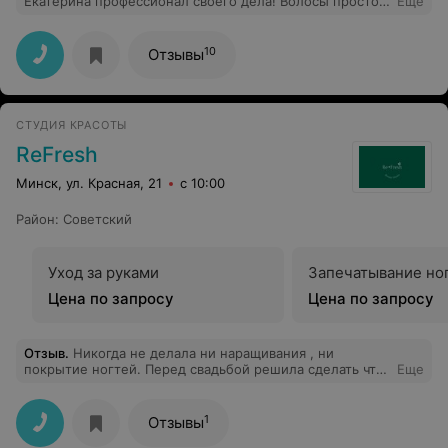
Екатерина профессионал своего дела! Волосы просто
Еще
шёлк! Осталась довольна. Приятная атмосфера,
опытные мастера, вкусный кофе с угощением!
Обязательно буду возвращаться вновь и вновь!
10
Отзывы
СТУДИЯ КРАСОТЫ
ReFresh
Минск, ул. Красная, 21
с 10:00
Район
:
Советский
Уход за руками
Запечатывание но
Цена по запросу
Цена по запросу
Отзыв
.
Никогда не делала ни наращивания , ни
покрытие ногтей. Перед свадьбой решила сделать что-
Еще
нибудь с ногтями, поскольку свой плохие. Позвонила в
студию красоты и спросила что мне подойдет и цены.
Мне сказали что мой заказ обойдется приблизительно
1
Отзывы
440 тыс. со скидкой. Когда пришла, толкового совета