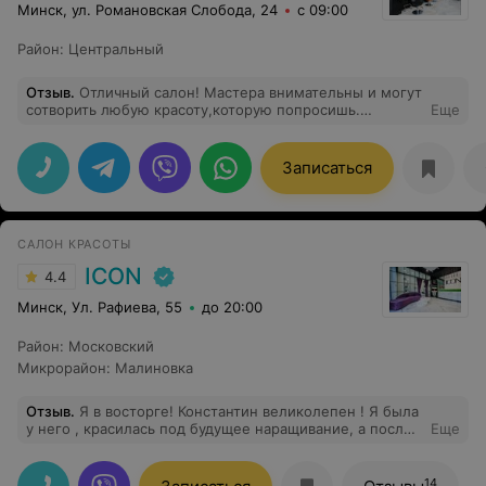
Минск, ул. Романовская Слобода, 24
с 09:00
Район
:
Центральный
Отзыв
.
Отличный салон! Мастера внимательны и могут
сотворить любую красоту,которую попросишь.
Еще
Отдельное спасибо мастерам по маникюру.
Записаться
САЛОН КРАСОТЫ
ICON
4.4
Минск, Ул. Рафиева, 55
до 20:00
Район
:
Московский
Микрорайон
:
Малиновка
Отзыв
.
Я в восторге! Константин великолепен ! Я была
у него , красилась под будущее наращивание, а после
Еще
нарастила волосы. Тон в тон и такой цвет шикарный
Спасибо огромное )))
14