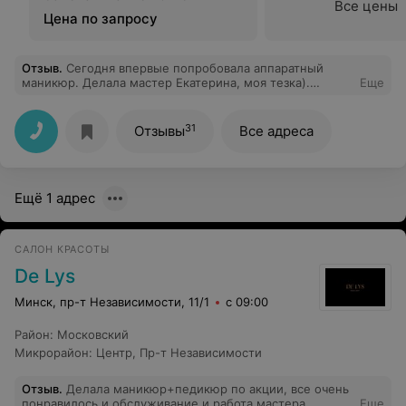
Все цены
Цена по запросу
Отзыв
.
Сегодня впервые попробовала аппаратный
маникюр. Делала мастер Екатерина, моя тезка).
Еще
Спасибо вам, Екатерина! Очень аккуратно и
профессионально. А массаж рук вообще бомба!
Обязательно приду к вам ещё.
31
Отзывы
Все адреса
Ещё 1 адрес
САЛОН КРАСОТЫ
De Lys
Минск, пр-т Независимости, 11/1
с 09:00
Район
:
Московский
Микрорайон
:
Центр
,
Пр-т Независимости
Отзыв
.
Делала маникюр+педикюр по акции, все очень
понравилось и обслуживание и работа мастера
Еще