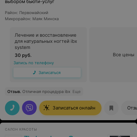
выбором бьюти-услуг
Район
:
Первомайский
Микрорайон
:
Маяк Минска
Лечение и восстановление
для натуральных ногтей ibx
system
Все цены
30 руб.
Запись по телефону
Записаться
Отзыв
.
Отличная процедура ibx
Еще
Записаться онлайн
Отз
САЛОН КРАСОТЫ