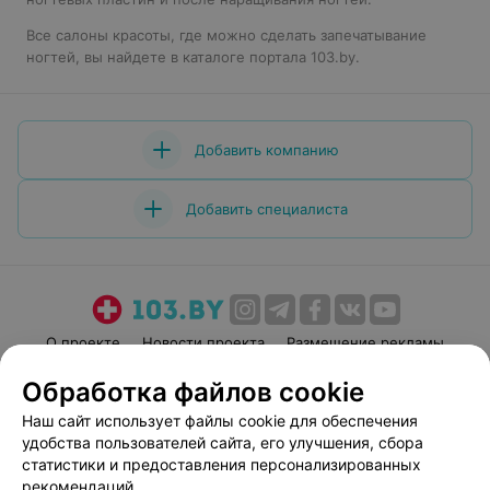
Все салоны красоты, где можно сделать запечатывание
ногтей, вы найдете в каталоге портала 103.by.
Добавить компанию
Добавить специалиста
О проекте
Новости проекта
Размещение рекламы
Медицинский маркетинг
Публичный договор
Обработка файлов cookie
Пользовательское соглашение
Способы оплаты
Наш сайт использует файлы cookie для обеспечения
Вакансии
Партнеры
удобства пользователей сайта, его улучшения, сбора
статистики и предоставления персонализированных
Написать руководителю 103.by
рекомендаций.