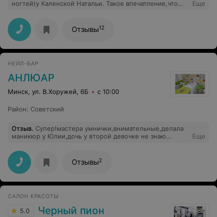
ногтей)у Каленской Натальи. Такое впечатление,что
Еще
мастер получал стажировку где-то в Модных домах
Милана. Безупречно! Никогда я не выходила в таком
роскошном настроении!!!Пропорции и вкус,чистота
12
Отзывы
линии и ответственность за работу!!!
НЕЙЛ-БАР
АНЛЮАР
Минск, ул. В.Хоружей, 6Б
с 10:00
Район
:
Советский
Отзыв
.
Супер!мастера умнички,внимательные,делала
маникюр у Юлии,дочь у второй девочке не знаю
Еще
правда имени ее.Советую всем.спасибо вам!
2
Отзывы
САЛОН КРАСОТЫ
Черный пион
5.0