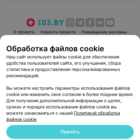
О проекте
Новости проекта
Размещение рекламы
Медицинский маркетинг
Публичный договор
Обработка файлов cookie
Пользовательское соглашение
Способы оплаты
Наш сайт использует файлы cookie для обеспечения
Вакансии
Партнеры
удобства пользователей сайта, его улучшения, сбора
Написать руководителю 103.by
статистики и предоставления персонализированных
рекомендаций.
Написать в поддержку
Персональные настройки cookie
Вы можете настроить параметры использования файлов
Обработка персональных данных
cookie или изменить свое согласие в более позднее время.
Для получения дополнительной информации о целях,
сроках и порядке использования файлов cookie вы
можете ознакомиться с нашей
Политикой обработки
файлов cookie
Принять
© 2026 ООО «Артокс Лаб», УНП 191700409
| 220012, Республика Беларусь,