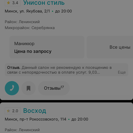
Унисон стиль
3.4
Минск, ул. Якубова, 2/1
до 20:00
Район
:
Ленинский
Микрорайон
:
Серебрянка
Маникюр
Все цены
Цена по запросу
Отзыв
.
Данный салон не рекомендую к посещению в
связи с непорядочностью в оплате услуг. 9,03
Еще
позвонила записаться на маникюр, соответственно
уточнила цену. Озвученная цена равнялась 12 маникюр
гель лак и 5 руб за снятие покрытия. Когда мастер на
17
Отзывы
следующий день сделала маникюр цена выросла
более чем в 2 раза и составила 38 руб. Это было
последнее посещение этого салона. Уважаемые
руководители и сотрудники салона, постоянные
Восход
клиенты приносят больше прибыли, чем одноразовые
2.0
клиенты и к тому же негативно настроенные, а я при
Минск, пр-т Рокоссовского, 114
до 20:00
честной ценовой политике была бы постоянным
клиентом.
Район
:
Ленинский