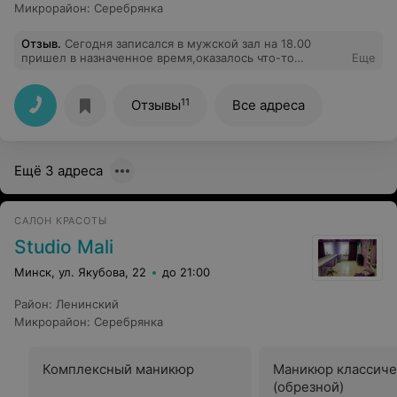
Микрорайон
:
Серебрянка
Отзыв
.
Сегодня записался в мужской зал на 18.00
пришел в назначенное время,оказалось что-то
Еще
напутали и сказали ждите пока освободится мастер,
зачем тогда существует такая услуга как запись?Если
бы у меня было достаточно время я бы не стал
11
Отзывы
Все адреса
записываться и сидел бы в очереди!Можно сказать
испортили мне вечер и настроение, хотя обращался
туда не один год, теперь нет желания туда ходить,
буду искать другую парикмахерскую.
Ещё 3 адреса
САЛОН КРАСОТЫ
Studio Mali
Минск, ул. Якубова, 22
до 21:00
Район
:
Ленинский
Микрорайон
:
Серебрянка
Комплексный маникюр
Маникюр классиче
(обрезной)