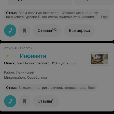
Отзыв
.
Всем советую этот салон!Отношение к клиенту
на высшем уровне.Было очень приятно от внимания
Еще
персонала. Не в каждом салоне такое
встретишь.Большое спасибо мастеру по маникюру/
педикюру Марине за качественно оказанную услугу!
142
Отзывы
Все адреса
Буду советовать всем!
СТУДИЯ КРАСОТЫ
Инфинити
5.0
Минск, пр-т Рокоссовского, 113
до 20:00
Район
:
Ленинский
Микрорайон
:
Серебрянка
Отзыв
.
Заходил, постригся, очень понравилось.
Еще
2
Отзывы