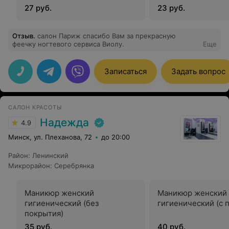
27 руб.
23 руб.
Отзыв
.
салон Париж спасибо Вам за прекрасную
феечку ногтевого сервиса Виолу.
Еще
Записаться
Задать вопрос
САЛОН КРАСОТЫ
Надежда
4.9
Минск, ул. Плеханова, 72
до 20:00
Район
:
Ленинский
Микрорайон
:
Серебрянка
Маникюр женский
Маникюр женский
гигиенический (без
гигиенический (с 
покрытия)
35 руб.
40 руб.