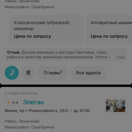
Район
:
Ленинский
Микрорайон
:
Серебрянка
Классический (обрезной)
Аппаратный мани
маникюр
Цена по запросу
Цена по запросу
Отзыв
.
Делала маникюр у мастера Светланы. Сама
работа и качество маникюра неприемлемое. Ногти
Еще
испорчены, спилены края, имеют разную форму,
кутикула бахромой, гель лак нанесен буграми с
просветами, вдобавок еще и отслоился весь. Потеряла
3
Отзывы
Все адреса
время и деньги.
СТУДИЯ КРАСОТЫ
Элеган
4.4
Минск, пр-т Рокоссовского, 25/2
до 21:00
Район
:
Ленинский
Микрорайон
:
Серебрянка