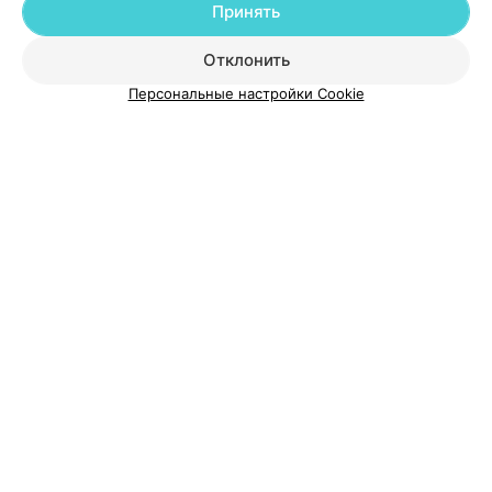
Принять
Добавить специалиста
Отклонить
Персональные настройки Cookie
О проекте
Новости проекта
Размещение рекламы
Медицинский маркетинг
Публичный договор
Пользовательское соглашение
Способы оплаты
Вакансии
Партнеры
Написать руководителю 103.by
Написать в поддержку
Персональные настройки cookie
Обработка персональных данных