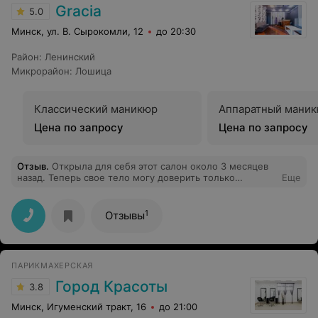
Gracia
5.0
Минск, ул. В. Сырокомли, 12
до 20:30
Район
:
Ленинский
Микрорайон
:
Лошица
Классический маникюр
Аппаратный мани
Цена по запросу
Цена по запросу
Отзыв
.
Открыла для себя этот салон около 3 месяцев
назад. Теперь свое тело могу доверить только
Еще
Наталье, а лицо - Ольге. Приятная атмосфера,
индивидуальный подход, профессиональные
сотрудники. Особенно радуют цены) Спасибо за вашу
1
Отзывы
работу ❤️! Салон однозначно рекомендую!
ПАРИКМАХЕРСКАЯ
Город Красоты
3.8
Минск, Игуменский тракт, 16
до 21:00