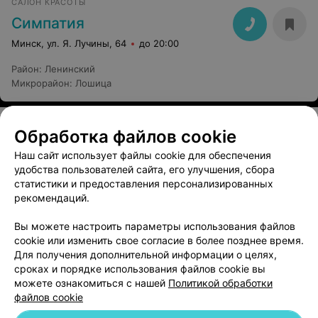
САЛОН КРАСОТЫ
Симпатия
Минск, ул. Я. Лучины, 64
до 20:00
Район
:
Ленинский
Микрорайон
:
Лошица
Смотрите также:
Обработка файлов cookie
Наш сайт использует файлы cookie для обеспечения
Маникюр в Зеленом луге
удобства пользователей сайта, его улучшения, сбора
Маникюр на Каменной горке
статистики и предоставления персонализированных
Маникюр в Кунцевщине
рекомендаций.
Маникюр в Малиновке
Маникюр в Серебрянке
Вы можете настроить параметры использования файлов
Маникюр в Сухарево
cookie или изменить свое согласие в более позднее время.
Маникюр в Уручье
Для получения дополнительной информации о целях,
сроках и порядке использования файлов cookie вы
можете ознакомиться с нашей
Политикой обработки
файлов cookie
Добавить компанию