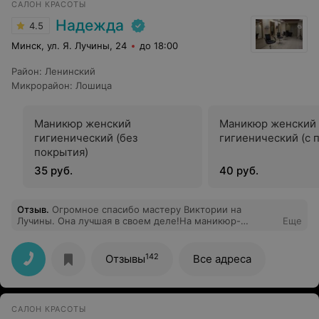
САЛОН КРАСОТЫ
Надежда
4.5
Минск, ул. Я. Лучины, 24
до 18:00
Район
:
Ленинский
Микрорайон
:
Лошица
Маникюр женский
Маникюр женский
гигиенический (без
гигиенический (с 
покрытия)
35 руб.
40 руб.
Отзыв
.
Огромное спасибо мастеру Виктории на
Лучины. Она лучшая в своем деле!На маникюр-
Еще
педикюр очень советую именно к нашей драгоценной
Викуле) Так же спасибо девочкам- администратором за
внимание и заботу!
142
Отзывы
Все адреса
САЛОН КРАСОТЫ