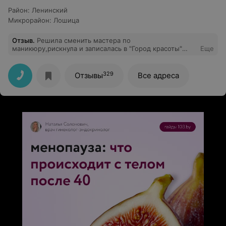
Район
:
Ленинский
Микрорайон
:
Лошица
Отзыв
.
Решила сменить мастера по
маникюру,рискнула и записалась в "Город красоты"
Еще
Результат приятно удивил,а особенно с каким
вниманием и кропотливостью была сделана работа! В
общем,захотите привести свои ногтики в порядок-
329
Отзывы
Все адреса
смело идите!!!