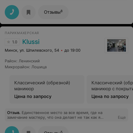
можно было выбрать,что больше нравится.Очень
хорошее впечатление осталось от салона и работы
мастера.Огромное ей спасибо и удачи в работе.На
8
Отзывы
коррекцию опять приду к ней.
ПАРИКМАХЕРСКАЯ
Klussi
1.0
Минск, ул. Шпилевского, 54
до 19:00
Район
:
Ленинский
Микрорайон
:
Лошица
Классический (обрезной)
Классический (обр
маникюр
маникюр с покрыт
Цена по запросу
Цена по запросу
Отзыв
.
Единственное место за все время, где на
замечание мастеру, что она делает не так как я
Еще
попросила, мастер устроила скандал, швырнула об
стол предметом, что был в руках, обматерила меня ,
оскорбила перед коллективом всем, кричала, чтобы я
5