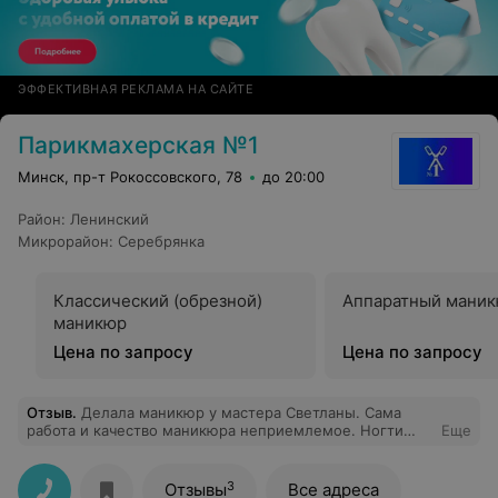
ЭФФЕКТИВНАЯ РЕКЛАМА НА САЙТЕ
Парикмахерская №1
Минск, пр-т Рокоссовского, 78
до 20:00
Район
:
Ленинский
Микрорайон
:
Серебрянка
Классический (обрезной)
Аппаратный мани
маникюр
Цена по запросу
Цена по запросу
Отзыв
.
Делала маникюр у мастера Светланы. Сама
работа и качество маникюра неприемлемое. Ногти
Еще
испорчены, спилены края, имеют разную форму,
кутикула бахромой, гель лак нанесен буграми с
просветами, вдобавок еще и отслоился весь. Потеряла
3
Отзывы
Все адреса