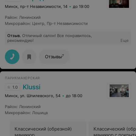
Минск, пр-т Независимости, 14
до 19:00
Район
:
Ленинский
Микрорайон
:
Центр
,
Пр-т Независимости
Отзыв
.
Отличный салон! Все понравилось,
рекомендую!
Еще
7
Отзывы
ПАРИКМАХЕРСКАЯ
Klussi
1.0
Минск, ул. Шпилевского, 54
до 18:00
Район
:
Ленинский
Микрорайон
:
Лошица
Классический (обрезной)
Классический (обр
маникюр
маникюр с покрыт