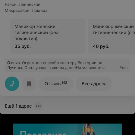
Район
:
Ленинский
Микрорайон
:
Лошица
Маникюр женский
Маникюр женский
гигиенический (без
гигиенический (с 
покрытия)
35 руб.
40 руб.
Отзыв
.
Огромное спасибо мастеру Виктории на
Лучины. Она лучшая в своем деле!На маникюр-
Еще
педикюр очень советую именно к нашей драгоценной
Викуле) Так же спасибо девочкам- администратором за
внимание и заботу!
142
Отзывы
Все адреса
Ещё 1 адрес