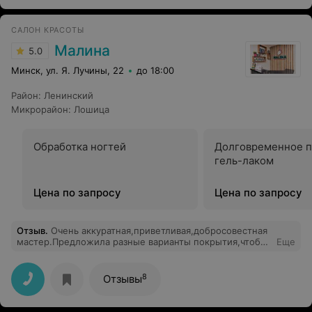
САЛОН КРАСОТЫ
Малина
5.0
Минск, ул. Я. Лучины, 22
до 18:00
Район
:
Ленинский
Микрорайон
:
Лошица
Обработка ногтей
Долговременное 
гель-лаком
Цена по запросу
Цена по запросу
Отзыв
.
Очень аккуратная,приветливая,добросовестная
мастер.Предложила разные варианты покрытия,чтобы
Еще
можно было выбрать,что больше нравится.Очень
хорошее впечатление осталось от салона и работы
мастера.Огромное ей спасибо и удачи в работе.На
8
Отзывы
коррекцию опять приду к ней.