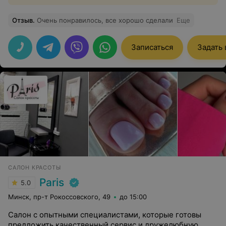
Отзыв
.
Очень понравилось, все хорошо сделали
Еще
Записаться
Задать
САЛОН КРАСОТЫ
Paris
5.0
Минск, пр-т Рокоссовского, 49
до 15:00
Салон с опытными специалистами, которые готовы
предложить качественный сервис и дружелюбную