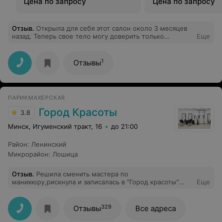
Цена по запросу
Цена по запросу
Отзыв
.
Открыла для себя этот салон около 3 месяцев
назад. Теперь свое тело могу доверить только
Еще
Наталье, а лицо - Ольге. Приятная атмосфера,
индивидуальный подход, профессиональные
сотрудники. Особенно радуют цены) Спасибо за вашу
1
Отзывы
работу ❤️! Салон однозначно рекомендую!
ПАРИКМАХЕРСКАЯ
Город Красоты
3.8
Минск, Игуменский тракт, 16
до 21:00
Район
:
Ленинский
Микрорайон
:
Лошица
Отзыв
.
Решила сменить мастера по
маникюру,рискнула и записалась в "Город красоты"
Еще
Результат приятно удивил,а особенно с каким
вниманием и кропотливостью была сделана работа! В
общем,захотите привести свои ногтики в порядок-
329
Отзывы
Все адреса
смело идите!!!