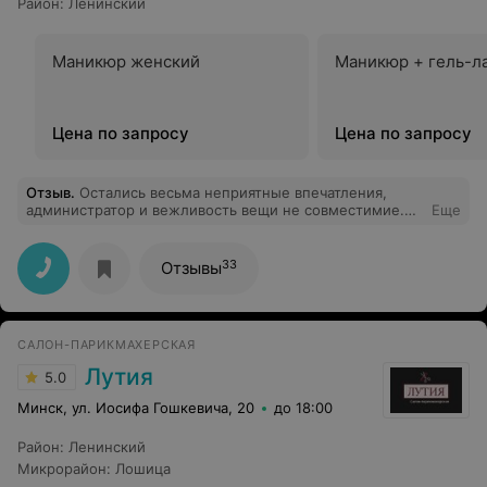
Район
:
Ленинский
Маникюр женский
Маникюр + гель-л
Цена по запросу
Цена по запросу
Отзыв
.
Остались весьма неприятные впечатления,
администратор и вежливость вещи не совместимие.
Еще
Качество оставляет желать лучшего. Цены завышают
даже не предупредив.
33
Отзывы
САЛОН-ПАРИКМАХЕРСКАЯ
Лутия
5.0
Минск, ул. Иосифа Гошкевича, 20
до 18:00
Район
:
Ленинский
Микрорайон
:
Лошица