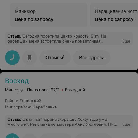
Маникюр
Наращивание ногт
Цена по запросу
Цена по запросу
Отзыв
.
Сегодня посетила центр красоты Slim. На
ресепшен меня встретила очень приветливая
Еще
администратор Ольга, сразу окружила заботой и
вниманием. Массажист Анастасия очень
профессионально провела массаж, дала несколько
1
Отзывы
Все адреса
важных советов. Даже после одного сеанса я
почувствовала себя лучше, уменьшились зажимы в
теле. В целом, атмосфера в центре доброжелательная
и расслабляющая
Восход
Минск, ул. Плеханова, 97/2
Выходной
Район
:
Ленинский
Микрорайон
:
Серебрянка
Отзыв
.
Отличная парикмахерская. Хожу туда уже
много лет. Рекомендую мастера Анну Якимович. Ни
Еще
где до этого не могли сделать стрижку так, чтоб
устраивало меня.