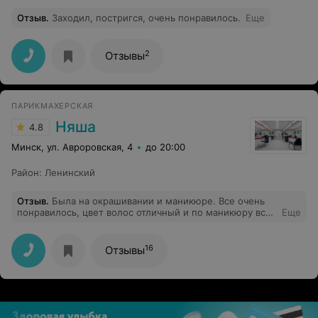
Отзыв
.
Заходил, постригся, очень понравилось.
Еще
2
Отзывы
ПАРИКМАХЕРСКАЯ
Няша
4.8
Минск, ул. Авроровская, 4
до 20:00
Район
:
Ленинский
Отзыв
.
Была на окрашивании и маникюре. Все очень
понравилось, цвет волос отличный и по маникюру все
Еще
пожелания учтены, приду обязательно еще!
16
Отзывы