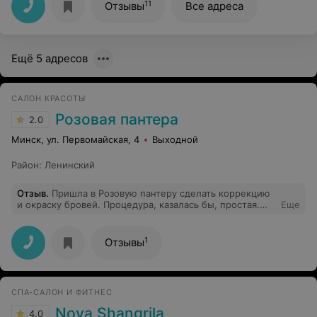
11
Отзывы
Все адреса
Ещё 5 адресов
САЛОН КРАСОТЫ
Розовая пантера
2.0
Минск, ул. Первомайская, 4
Выходной
Район
:
Ленинский
Отзыв
.
Пришла в Розовую пантеру сделать коррекцию
и окраску бровей. Процедура, казалась бы, простая.
Еще
Девушка-администратор, по совместительству
оказалась бровисткой. В салоне не оказалась краски
Рефектоцил нужного цвета, посоветовавшись с другой
1
Отзывы
работницей, она предложила мне Элан (в итоге услуга
оказалась дороже). предварительно, я спросила в
салоне сколько времени займёт услуга, мне сказали
что максимум 30 мин. В итоге оказалось 50 мин и из
СПА-САЛОН И ФИТНЕС
этих 50 мин мне удалили половину, а остальное время
бровистка все время отвлекалась на телефонные
Nova Shangrila
4.0